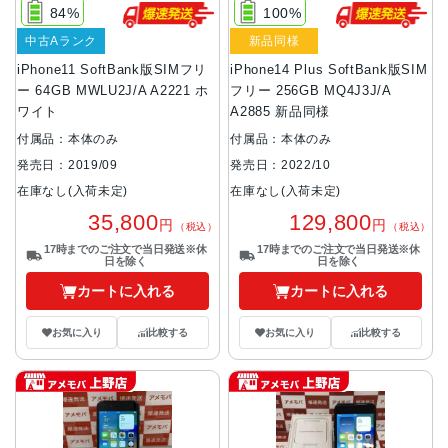
84%
100%
中古Aランク
新品同様
iPhone11 SoftBank版SIMフリ
iPhone14 Plus SoftBank版SIM
ー 64GB MWLU2J/A A2221 ホ
フリー 256GB MQ4J3J/A
ワイト
A2885 新品同様
付属品：本体のみ
付属品：本体のみ
発売日：2019/09
発売日：2022/10
在庫なし(入荷未定)
在庫なし(入荷未定)
35,800
129,800
円
円
（税込）
（税込）
17時までのご注文で当日発送※休
17時までのご注文で当日発送※休
日を除く
日を除く
カートに入れる
カートに入れる
お気に入り
比較する
お気に入り
比較する