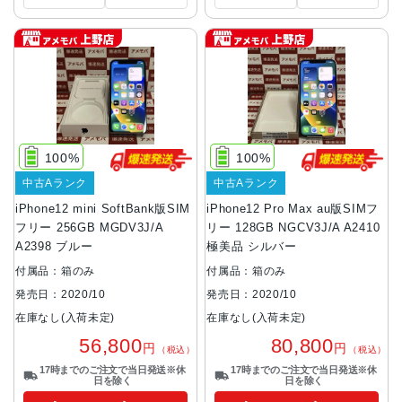
100%
100%
中古Aランク
中古Aランク
iPhone12 mini SoftBank版SIM
iPhone12 Pro Max au版SIMフ
フリー 256GB MGDV3J/A
リー 128GB NGCV3J/A A2410
A2398 ブルー
極美品 シルバー
付属品：箱のみ
付属品：箱のみ
発売日：2020/10
発売日：2020/10
在庫なし(入荷未定)
在庫なし(入荷未定)
56,800
80,800
円
円
（税込）
（税込）
17時までのご注文で当日発送※休
17時までのご注文で当日発送※休
日を除く
日を除く