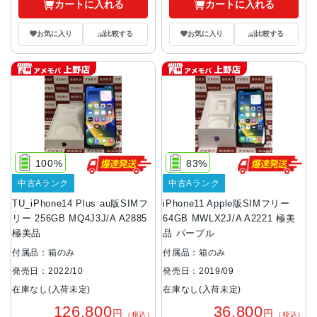
カートに入れる
カートに入れる
お気に入り
比較する
お気に入り
比較する
100%
83%
中古Aランク
中古Aランク
TU_iPhone14 Plus au版SIMフ
iPhone11 Apple版SIMフリー
リー 256GB MQ4J3J/A A2885
64GB MWLX2J/A A2221 極美
極美品
品 パープル
付属品：箱のみ
付属品：箱のみ
発売日：2022/10
発売日：2019/09
在庫なし(入荷未定)
在庫なし(入荷未定)
126,800
36,800
円
円
（税込）
（税込）