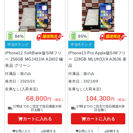
84%
85%
中古Aランク
中古Aランク
iPhone12 SoftBank版SIMフリ
iPhone13 Pro Apple版SIMフリ
ー 256GB MGJ43J/A A2402 極
ー 128GB MLUH3J/A A2636 美
美品 グリーン
品
付属品：箱のみ
付属品：箱のみ
発売日：2020/10
発売日：2021/09
在庫なし(入荷未定)
在庫なし(入荷未定)
68,800
104,300
円
円
（税込）
（税込）
17時までのご注文で当日発送※休
17時までのご注文で当日発送※休
日を除く
日を除く
カートに入れる
カートに入れる
お気に入り
比較する
お気に入り
比較する