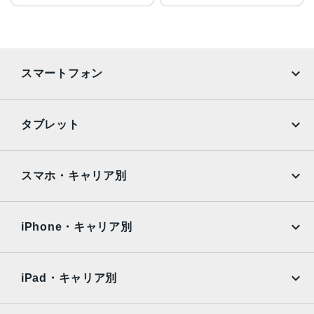
スマートフォン
iPhone
Galaxy
タブレット
Google Pixel
Xperia
iPad
iPad mini
AQUOS
Xiaomi
スマホ・キャリア別
iPad Air
iPad Pro
OPPO
Android
docomo
au
Surface
Galaxy Tab
iPhone・キャリア別
SoftBank
楽天モバイル
Xiaomi Tablet
docomo
au
Ymobile
SIMフリー
iPad・キャリア別
SoftBank
楽天モバイル
UQmobile