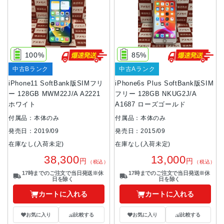
100%
85%
中古Bランク
中古Aランク
iPhone11 SoftBank版SIMフリ
iPhone6s Plus SoftBank版SIM
ー 128GB MWM22J/A A2221
フリー 128GB NKUG2J/A
ホワイト
A1687 ローズゴールド
付属品：本体のみ
付属品：本体のみ
発売日：2019/09
発売日：2015/09
在庫なし(入荷未定)
在庫なし(入荷未定)
38,300
13,000
円
円
（税込）
（税込）
17時までのご注文で当日発送※休
17時までのご注文で当日発送※休
日を除く
日を除く
カートに入れる
カートに入れる
お気に入り
比較する
お気に入り
比較する