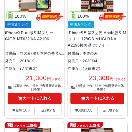
100%
100%
中古Bランク
中古Aランク
iPhoneXR au版SIMフリー
iPhoneSE 第2世代 Apple版SIM
64GB MT032J/A A2106
フリー 128GB MHGU3J/A
A2296極美品 ホワイト
付属品：箱のみ(箱と本体の番号が
付属品：本体のみ
異なります。)
発売日：2020/04
発売日：2018/10
在庫なし(入荷未定)
在庫なし(入荷未定)
23,300
21,300
円
円
（税込）
（税込）
17時までのご注文で当日発送※休
17時までのご注文で当日発送※休
日を除く
日を除く
カートに入れる
カートに入れる
お気に入り
比較する
お気に入り
比較する