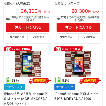
在庫なし(入荷未定)
在庫なし(入荷未定)
26,300
20,300
円
円
（税込）
（税込）
17時までのご注文で当日発送※休
17時までのご注文で当日発送※休
日を除く
日を除く
カートに入れる
カートに入れる
お気に入り
比較する
お気に入り
比較する
89%
82%
中古Aランク
中古Bランク
iPhoneSE 第2世代 docomo版
iPhone8 docomo版SIMフリー
SIMフリー 64GB MHGQ3J/A
64GB MRRY2J/A A1906
A2296 ホワイト