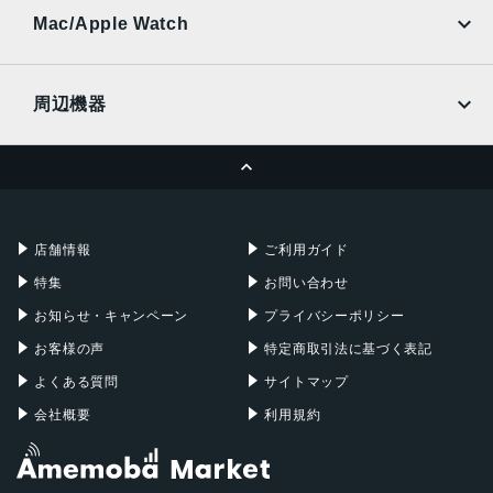
au
SoftBank
Ymobile
SIMフリー
Mac/Apple Watch
docomo
Wi-Fi
UQmobile
MacBook
MacBook Air
周辺機器
MacBook Pro
iMac
ページトップへ
Apple Pencil
Keyboard
Mac mini
Mac Studio
充電器
iPadケース
Mac Pro
Apple Watch
店舗情報
ご利用ガイド
特集
お問い合わせ
お知らせ・キャンペーン
プライバシーポリシー
お客様の声
特定商取引法に基づく表記
よくある質問
サイトマップ
会社概要
利用規約