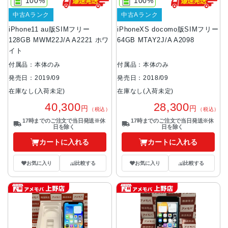
100%
100%
中古Aランク
中古Aランク
iPhone11 au版SIMフリー
iPhoneXS docomo版SIMフリー
128GB MWM22J/A A2221 ホワ
64GB MTAY2J/A A2098
イト
付属品：本体のみ
付属品：本体のみ
発売日：2019/09
発売日：2018/09
在庫なし(入荷未定)
在庫なし(入荷未定)
40,300
28,300
円
円
（税込）
（税込）
17時までのご注文で当日発送※休
17時までのご注文で当日発送※休
日を除く
日を除く
カートに入れる
カートに入れる
お気に入り
比較する
お気に入り
比較する