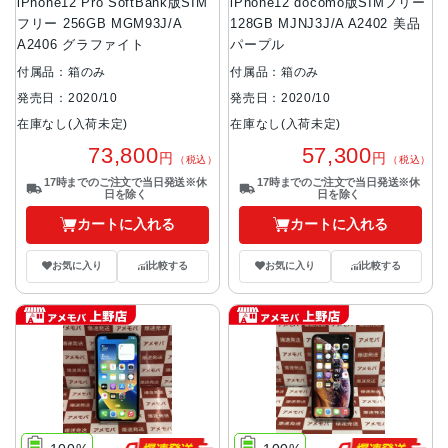
iPhone12 Pro SoftBank版SIM
iPhone12 docomo版SIMフリー
フリー 256GB MGM93J/A
128GB MJNJ3J/A A2402 美品
A2406 グラファイト
パープル
付属品：箱のみ
付属品：箱のみ
発売日：2020/10
発売日：2020/10
在庫なし(入荷未定)
在庫なし(入荷未定)
73,800
57,300
円
円
（税込）
（税込）
17時までのご注文で当日発送※休
17時までのご注文で当日発送※休
日を除く
日を除く
カートに入れる
カートに入れる
お気に入り
比較する
お気に入り
比較する