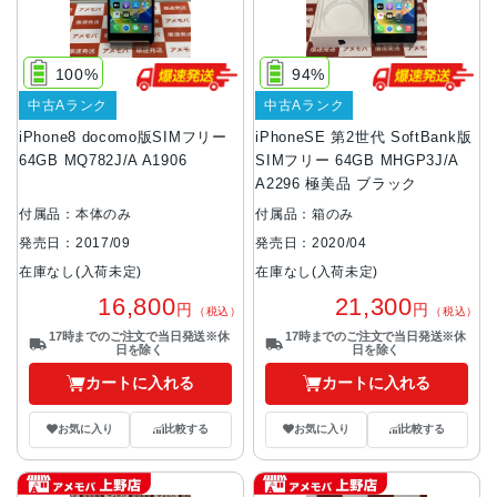
100%
94%
中古Aランク
中古Aランク
iPhone8 docomo版SIMフリー
iPhoneSE 第2世代 SoftBank版
64GB MQ782J/A A1906
SIMフリー 64GB MHGP3J/A
A2296 極美品 ブラック
付属品：本体のみ
付属品：箱のみ
発売日：2017/09
発売日：2020/04
在庫なし(入荷未定)
在庫なし(入荷未定)
16,800
21,300
円
円
（税込）
（税込）
17時までのご注文で当日発送※休
17時までのご注文で当日発送※休
日を除く
日を除く
カートに入れる
カートに入れる
お気に入り
比較する
お気に入り
比較する