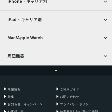
Surface
Galaxy Tab
iPhone・キャリア別
会社概要
利用規約
SoftBank
楽天モバイル
Xiaomi Tablet
買取サイト
修理サイト
docomo
au
Ymobile
SIMフリー
iPad・キャリア別
SoftBank
楽天モバイル
UQmobile
カメラ買取サイト
au
SoftBank
Ymobile
SIMフリー
Mac/Apple Watch
docomo
Wi-Fi
閉じる
UQmobile
MacBook
MacBook Air
周辺機器
MacBook Pro
iMac
ページトップへ
Apple Pencil
Keyboard
Mac mini
Mac Studio
充電器
iPadケース
Mac Pro
Apple Watch
店舗情報
ご利用ガイド
特集
お問い合わせ
お知らせ・キャンペーン
プライバシーポリシー
お客様の声
特定商取引法に基づく表記