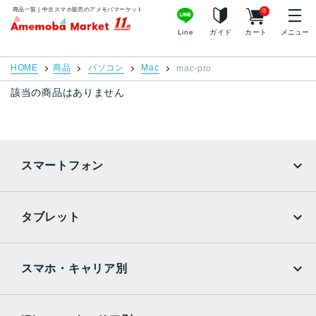
商品一覧 | 中古スマホ販売のアメモバマーケット
0
MacBook Pro
iMac
アメモバマーケット
Line
ガイド
カート
メニュー
Mac mini
Mac Studio
HOME
商品
パソコン
Mac
mac-pro
Mac Pro
Apple Watch
該当の商品はありません
周辺機器
Apple Pencil
Keyboard
スマートフォン
充電器
iPadケース
iPhone
Galaxy
店舗情報
ご利用ガイド
タブレット
Google Pixel
Xperia
特集
お問い合わせ
iPad
iPad mini
お知らせ・キャンペーン
プライバシーポリシー
AQUOS
Xiaomi
スマホ・キャリア別
お客様の声
特定商取引法に基づく表記
iPad Air
iPad Pro
OPPO
Android
よくある質問
サイトマップ
docomo
au