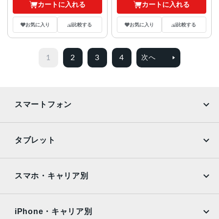
カートに入れる
カートに入れる
お気に入り
比較する
お気に入り
比較する
1
2
3
4
次へ
スマートフォン
iPhone
Galaxy
タブレット
Google Pixel
Xperia
iPad
iPad mini
AQUOS
Xiaomi
スマホ・キャリア別
iPad Air
iPad Pro
OPPO
Android
docomo
au
Surface
Galaxy Tab
iPhone・キャリア別