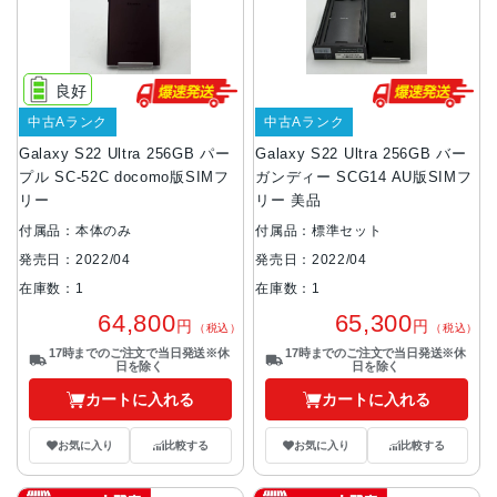
良好
中古Aランク
中古Aランク
Galaxy S22 Ultra 256GB パー
Galaxy S22 Ultra 256GB バー
プル SC-52C docomo版SIMフ
ガンディー SCG14 AU版SIMフ
リー
リー 美品
付属品：本体のみ
付属品：標準セット
発売日：2022/04
発売日：2022/04
在庫数：1
在庫数：1
64,800
65,300
円
円
（税込）
（税込）
17時までのご注文で当日発送※休
17時までのご注文で当日発送※休
日を除く
日を除く
カートに入れる
カートに入れる
お気に入り
比較する
お気に入り
比較する