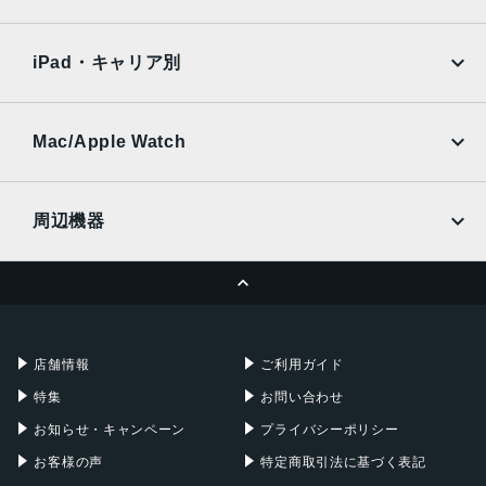
SoftBank
楽天モバイル
Xiaomi Tablet
docomo
au
Ymobile
SIMフリー
iPad・キャリア別
SoftBank
楽天モバイル
UQmobile
au
SoftBank
Ymobile
SIMフリー
Mac/Apple Watch
docomo
Wi-Fi
UQmobile
MacBook
MacBook Air
周辺機器
MacBook Pro
iMac
ページトップへ
Apple Pencil
Keyboard
Mac mini
Mac Studio
充電器
iPadケース
Mac Pro
Apple Watch
店舗情報
ご利用ガイド
特集
お問い合わせ
お知らせ・キャンペーン
プライバシーポリシー
お客様の声
特定商取引法に基づく表記