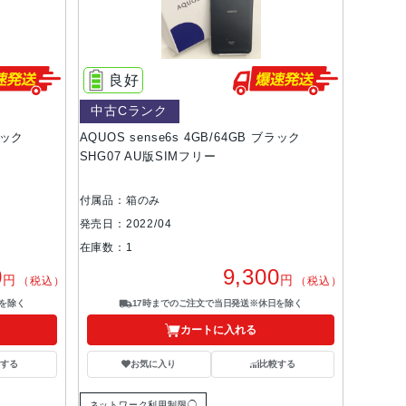
良好
中古Cランク
ラック
AQUOS sense6s 4GB/64GB ブラック
SHG07 AU版SIMフリー
付属品：箱のみ
発売日：2022/04
在庫数：1
0
9,300
円
円
（税込）
（税込）
を除く
17時までのご注文で当日発送※休日を除く
カートに入れる
する
お気に入り
比較する
ネットワーク利用制限◯