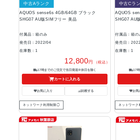
中古Aランク
中古Cラ
AQUOS sense6s 4GB/64GB ブラック
AQUOS se
SHG07 AU版SIMフリー 美品
SHG07 A
付属品：箱のみ
付属品：箱の
発売日：2022/04
発売日：2022
在庫数：1
在庫数：1
12,800
円
（税込）
17時までのご注文で当日発送※休日を除く
17
カートに入れる
お気に入り
比較する
お気
ネットワーク利用制限◯
ネットワーク