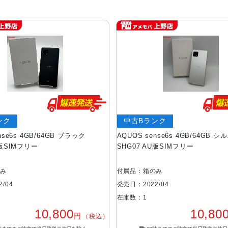
ンク
中古Bランク
nse6s 4GB/64GB ブラック
AQUOS sense6s 4GB/64GB シ
U版SIMフリー
SHG07 AU版SIMフリー
のみ
付属品：箱のみ
/04
発売日：2022/04
在庫数：1
10,800
10,80
円
（税込）