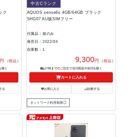
中古Cランク
ラック
AQUOS sense6s 4GB/64GB ブラック
SHG07 AU版SIMフリー
付属品：箱のみ
発売日：2022/04
在庫数：1
9,300
円
円
（税込）
（税込）
を除く
17時までのご注文で当日発送※休日を除く
カートに入れる
する
お気に入り
比較する
ネットワーク利用制限◯