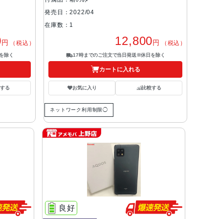
発売日：2022/04
在庫数：1
0
12,800
円
円
（税込）
（税込）
を除く
17時までのご注文で当日発送※休日を除く
カートに入れる
する
お気に入り
比較する
ネットワーク利用制限◯
良好