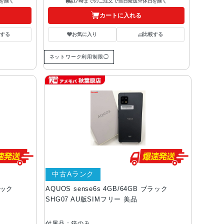
を除く
17時までのご注文で当日発送※休日を除く
カートに入れる
する
お気に入り
比較する
ネットワーク利用制限◯
中古Aランク
ラック
AQUOS sense6s 4GB/64GB ブラック
SHG07 AU版SIMフリー 美品
付属品：箱のみ