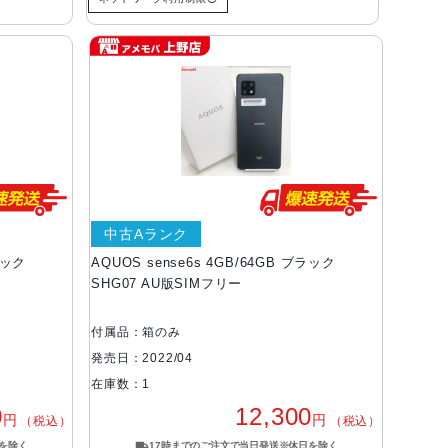
中古Aランク
ラック
AQUOS sense6s 4GB/64GB ブラック
SHG07 AU版SIMフリー
付属品：箱のみ
発売日：2022/04
在庫数：1
0
12,300
円
円
（税込）
（税込）
を除く
17時までのご注文で当日発送※休日を除く