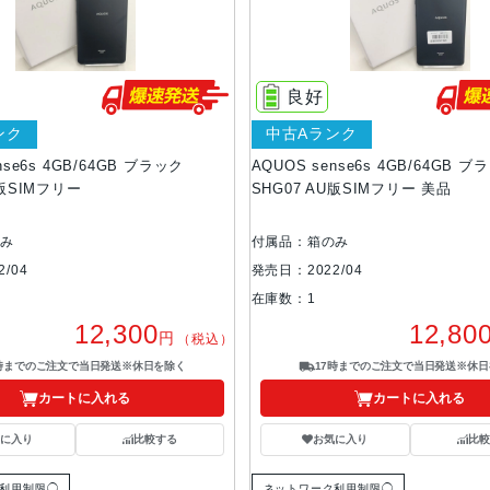
良好
ンク
中古Aランク
nse6s 4GB/64GB ブラック
AQUOS sense6s 4GB/64GB ブ
U版SIMフリー
SHG07 AU版SIMフリー 美品
のみ
付属品：箱のみ
/04
発売日：2022/04
在庫数：1
12,300
12,80
円
（税込）
7時までのご注文で当日発送※休日を除く
17時までのご注文で当日発送※休日
カートに入れる
カートに入れる
気に入り
比較する
お気に入り
比較
利用制限◯
ネットワーク利用制限◯