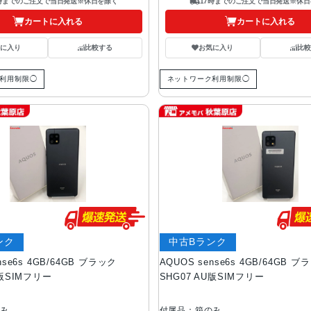
7時までのご注文で当日発送※休日を除く
17時までのご注文で当日発送※休日
カートに入れる
カートに入れる
気に入り
比較する
お気に入り
比較
利用制限◯
ネットワーク利用制限◯
ンク
中古Bランク
nse6s 4GB/64GB ブラック
AQUOS sense6s 4GB/64GB ブ
U版SIMフリー
SHG07 AU版SIMフリー
のみ
付属品：箱のみ