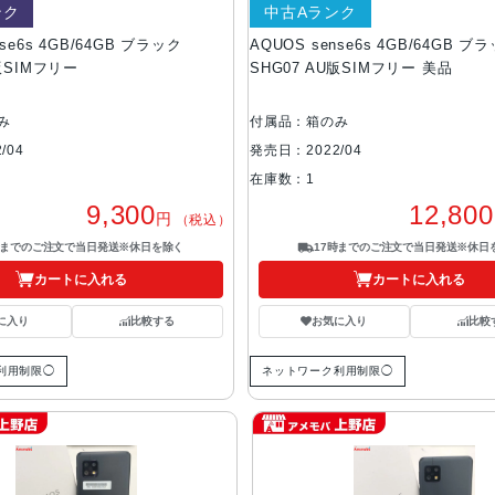
ンク
中古Aランク
nse6s 4GB/64GB ブラック
AQUOS sense6s 4GB/64GB ブ
U版SIMフリー
SHG07 AU版SIMフリー 美品
み
付属品：箱のみ
/04
発売日：2022/04
在庫数：1
9,300
12,800
円
（税込）
時までのご注文で当日発送※休日を除く
17時までのご注文で当日発送※休日
カートに入れる
カートに入れる
に入り
比較する
お気に入り
比較
利用制限◯
ネットワーク利用制限◯