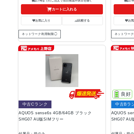
17時までのご注文で当日発送※休日を除く
1
カートに入れる
お気に入り
比較する
お
ネットワーク利用制限◯
ネットワーク
良好
中古Cランク
中古Bラ
AQUOS sense6s 4GB/64GB ブラック
AQUOS se
SHG07 AU版SIMフリー
SHG07 A
付属品：箱のみ
付属品：箱