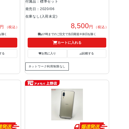
付属品：標準セット
発売日：2020/06
在庫なし(入荷未定)
8,500
円
円
（税込）
（税込）
を除く
17時までのご注文で当日発送※休日を除く
カートに入れる
する
お気に入り
比較する
ネットワーク利用制限なし