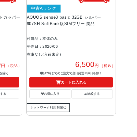
中古Aランク
 ライトカッパー
AQUOS sense3 basic 32GB シルバー
907SH SoftBank版SIMフリー 美品
付属品：本体のみ
発売日：2020/06
在庫なし(入荷未定)
0
6,500
円
円
（税込）
（税込）
を除く
17時までのご注文で当日発送※休日を除く
カートに入れる
する
お気に入り
比較する
ネットワーク利用制限◯