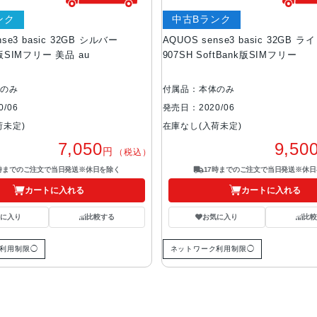
ンク
中古Bランク
nse3 basic 32GB シルバー
AQUOS sense3 basic 32GB
U版SIMフリー 美品 au
907SH SoftBank版SIMフリー
体のみ
付属品：本体のみ
/06
発売日：2020/06
荷未定)
在庫なし(入荷未定)
7,050
9,50
円
（税込）
7時までのご注文で当日発送※休日を除く
17時までのご注文で当日発送※休日
カートに入れる
カートに入れる
気に入り
比較する
お気に入り
比較
利用制限◯
ネットワーク利用制限◯