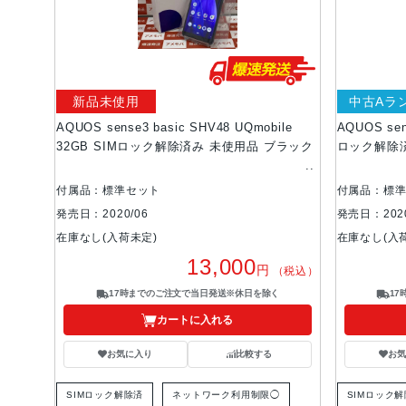
新品未使用
中古Aラ
AQUOS sense3 basic SHV48 UQmobile
AQUOS sen
32GB SIMロック解除済み 未使用品 ブラック
ロック解除
付属品：標準セット
付属品：標
発売日：2020/06
発売日：2020
在庫なし(入荷未定)
在庫なし(入
13,000
円
（税込）
17時までのご注文で当日発送※休日を除く
1
カートに入れる
お気に入り
比較する
お
SIMロック解除済
ネットワーク利用制限◯
SIMロック