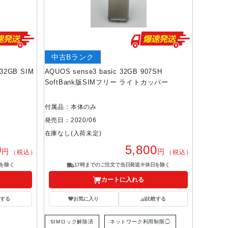
中古Bランク
 32GB SIM
AQUOS sense3 basic 32GB 907SH
SoftBank版SIMフリー ライトカッパー
付属品：本体のみ
発売日：2020/06
在庫なし(入荷未定)
0
5,800
円
円
（税込）
（税込）
を除く
17時までのご注文で当日発送※休日を除く
カートに入れる
する
お気に入り
比較する
SIMロック解除済
ネットワーク利用制限◯