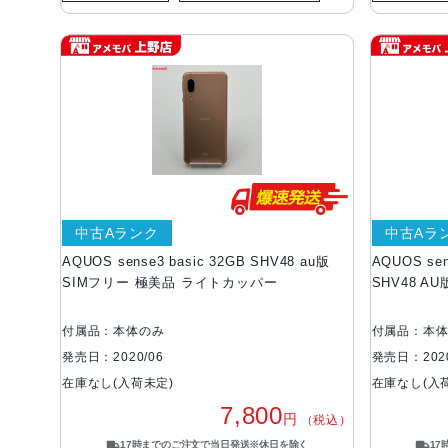
中古Aランク
中古Aラ
AQUOS sense3 basic 32GB SHV48 au版
AQUOS se
SIMフリー 極美品 ライトカッパー
SHV48 A
付属品：本体のみ
付属品：本
発売日：2020/06
発売日：2020
在庫なし(入荷未定)
在庫なし(入
7,800
円
（税込）
17時までのご注文で当日発送※休日を除く
1