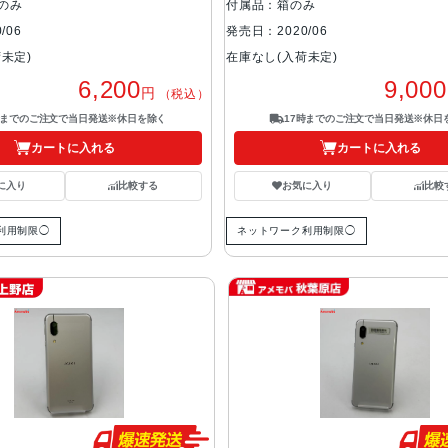
のみ
付属品：箱のみ
/06
発売日：2020/06
未定)
在庫なし(入荷未定)
6,200
9,000
円
（税込）
時までのご注文で当日発送※休日を除く
17時までのご注文で当日発送※休日
カートに入れる
カートに入れる
に入り
比較する
お気に入り
比較
利用制限◯
ネットワーク利用制限◯