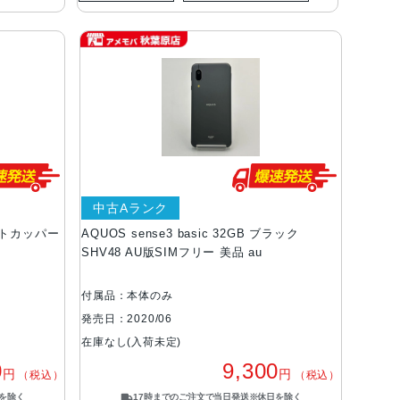
中古Aランク
 ライトカッパー
AQUOS sense3 basic 32GB ブラック
SHV48 AU版SIMフリー 美品 au
付属品：本体のみ
発売日：2020/06
在庫なし(入荷未定)
0
9,300
円
円
（税込）
（税込）
を除く
17時までのご注文で当日発送※休日を除く