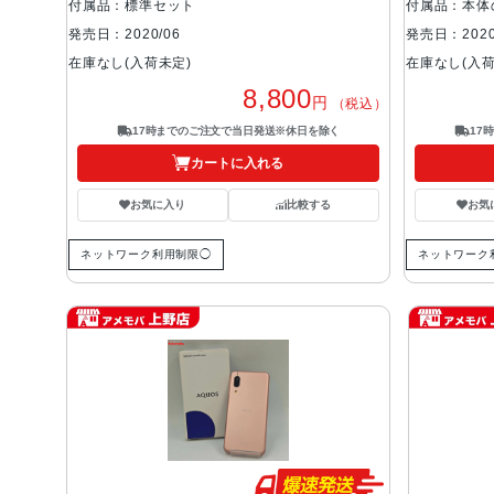
付属品：標準セット
付属品：本体
発売日：2020/06
発売日：2020
在庫なし(入荷未定)
在庫なし(入荷
8,800
円
（税込）
17時までのご注文で当日発送※休日を除く
17
カートに入れる
お気に入り
比較する
お気
ネットワーク利用制限◯
ネットワーク