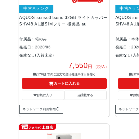
中古Aランク
中古Aラ
AQUOS sense3 basic 32GB ライトカッパー
AQUOS se
SHV48 AU版SIMフリー 極美品 au
SHV48 A
付属品：箱のみ
付属品：本
発売日：2020/06
発売日：2020
在庫なし(入荷未定)
在庫なし(入
7,550
円
（税込）
17時までのご注文で当日発送※休日を除く
1
カートに入れる
お気に入り
比較する
お
ネットワーク利用制限◯
ネットワーク