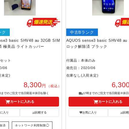
ンク
中古Bランク
se3 basic SHV48 au 32GB SIM
AQUOS sense3 basic SHV48 au
済 極美品 ライトカッパー
ロック解除済 ブラック
準セット
付属品：本体のみ
/06
発売日：2020/06
荷未定)
在庫なし(入荷未定)
8,300
6,30
円
（税込）
7時までのご注文で当日発送※休日を除く
17時までのご注文で当日発送※休日
カートに入れる
カートに入れる
気に入り
比較する
お気に入り
比較
解除済
ネットワーク利用制限◯