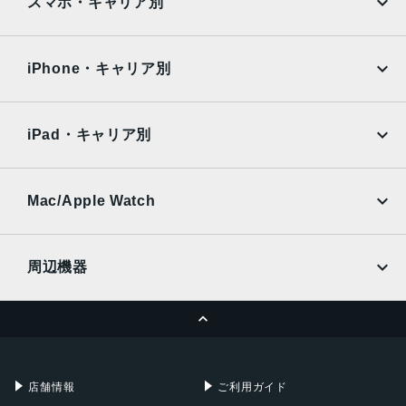
AQUOS
Xiaomi
スマホ・キャリア別
iPad Air
iPad Pro
OPPO
Android
docomo
au
Surface
Galaxy Tab
iPhone・キャリア別
SoftBank
楽天モバイル
Xiaomi Tablet
docomo
au
Ymobile
SIMフリー
iPad・キャリア別
SoftBank
楽天モバイル
UQmobile
au
SoftBank
Ymobile
SIMフリー
Mac/Apple Watch
docomo
Wi-Fi
UQmobile
MacBook
MacBook Air
周辺機器
MacBook Pro
iMac
ページトップへ
Apple Pencil
Keyboard
Mac mini
Mac Studio
充電器
iPadケース
Mac Pro
Apple Watch
店舗情報
ご利用ガイド