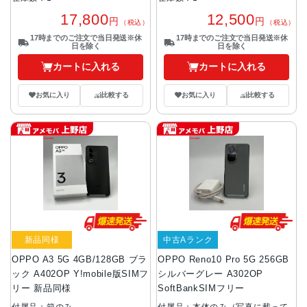
17,800
12,500
円
円
（税込）
（税込）
17時までのご注文で当日発送※休
17時までのご注文で当日発送※休
日を除く
日を除く
カートに入れる
カートに入れる
お気に入り
比較する
お気に入り
比較する
新品同様
中古Aランク
OPPO A3 5G 4GB/128GB ブラ
OPPO Reno10 Pro 5G 256GB
ック A402OP Y!mobile版SIMフ
シルバーグレー A302OP
リー 新品同様
SoftBankSIMフリー
付属品：箱のみ
付属品：本体のみ（写真に載って