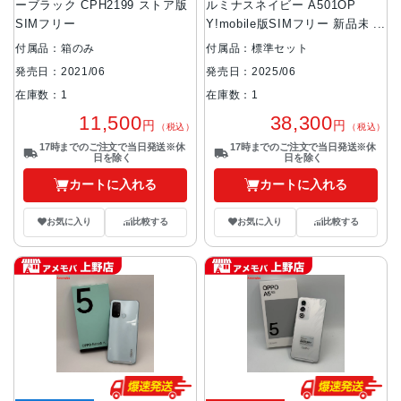
ーブラック CPH2199 ストア版
ルミナスネイビー A501OP
SIMフリー
Y!mobile版SIMフリー 新品未使
用
付属品：箱のみ
付属品：標準セット
発売日：2021/06
発売日：2025/06
在庫数：1
在庫数：1
11,500
38,300
円
円
（税込）
（税込）
17時までのご注文で当日発送※休
17時までのご注文で当日発送※休
日を除く
日を除く
カートに入れる
カートに入れる
お気に入り
比較する
お気に入り
比較する