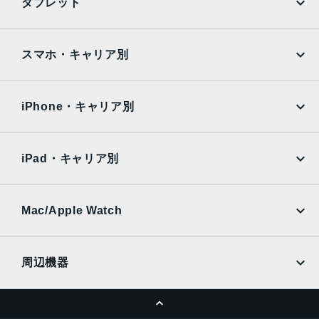
タブレット
Google Pixel
Xperia
iPad
iPad mini
AQUOS
Xiaomi
スマホ・キャリア別
iPad Air
iPad Pro
OPPO
Android
docomo
au
Surface
Galaxy Tab
iPhone・キャリア別
SoftBank
楽天モバイル
Xiaomi Tablet
docomo
au
Ymobile
SIMフリー
iPad・キャリア別
SoftBank
楽天モバイル
UQmobile
au
SoftBank
Ymobile
SIMフリー
Mac/Apple Watch
docomo
Wi-Fi
UQmobile
MacBook
MacBook Air
周辺機器
MacBook Pro
iMac
ページトップへ
Apple Pencil
Keyboard
Mac mini
Mac Studio