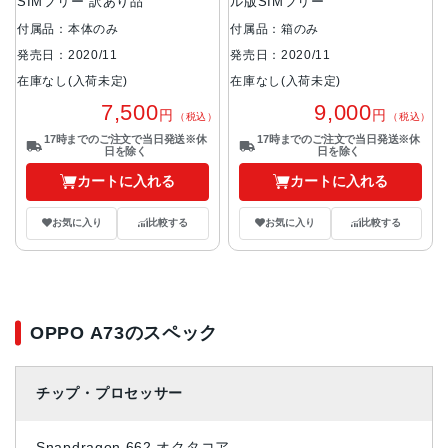
SIMフリー 訳あり品
ル版SIMフリー
付属品：本体のみ
付属品：箱のみ
発売日：2020/11
発売日：2020/11
在庫なし(入荷未定)
在庫なし(入荷未定)
7,500
9,000
円
円
（税込）
（税込）
17時までのご注文で当日発送※休
17時までのご注文で当日発送※休
日を除く
日を除く
カートに入れる
カートに入れる
お気に入り
比較する
お気に入り
比較する
OPPO A73のスペック
チップ・プロセッサー
Snapdragon 662 オクタコア