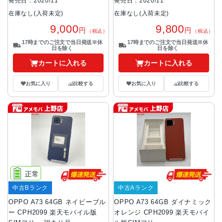
発売日：2020/11
発売日：2020/11
在庫なし(入荷未定)
在庫なし(入荷未定)
9,000
9,800
円
円
（税込）
（税込）
17時までのご注文で当日発送※休
17時までのご注文で当日発送※休
日を除く
日を除く
カートに入れる
カートに入れる
お気に入り
比較する
お気に入り
比較する
正常
中古Bランク
中古Aランク
OPPO A73 64GB ネイビーブル
OPPO A73 64GB ダイナミック
ー CPH2099 楽天モバイル版
オレンジ CPH2099 楽天モバイ