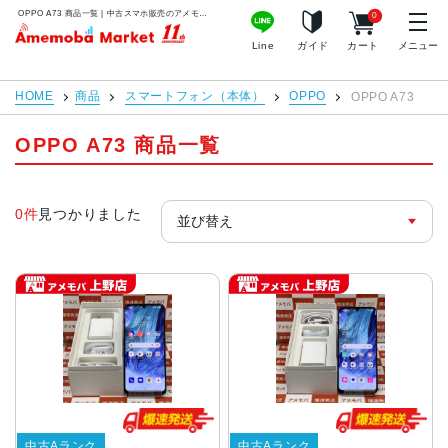
OPPO A73 商品一覧 | 中古スマホ販売のアメモバマーケット
0
アメモバマーケット
Line
ガイド
カート
メニュー
HOME
商品
スマートフォン（本体）
OPPO
OPPO A73
OPPO A73 商品一覧
0件
見つかりました
中古Aランク
中古Aランク