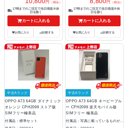
10,800
8,800
円
円
（税込）
（税込）
17時までのご注文で当日発送※休
17時までのご注文で当日発送※休
日を除く
日を除く
カートに入れる
カートに入れる
お気に入り
比較する
お気に入り
比較する
中古Aランク
中古Aランク
OPPO A73 64GB ダイナミック
OPPO A73 64GB ネービーブル
オレンジ CPH2099 ストア版
ー CPH2099 楽天モバイル版
SIMフリー極美品
SIMフリー 極美品
付属品：標準セット
付属品：写真に載っているものが
全てです。