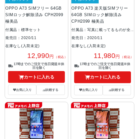
OPPO A73 SIMフリー 64GB
OPPO A73 楽天版SIMフリー
SIMロック解除済み CPH2099
64GB SIMロック解除済み
極美品
CPH2099 極美品
付属品：標準セット
付属品：写真に載ってるものが全
てです。
発売日：2020/11
発売日：2020/11
在庫なし(入荷未定)
在庫なし(入荷未定)
12,990
11,980
円
円
（税込）
（税込）
17時までのご注文で当日発送※休
17時までのご注文で当日発送※休
日を除く
日を除く
カートに入れる
カートに入れる
お気に入り
比較する
お気に入り
比較する