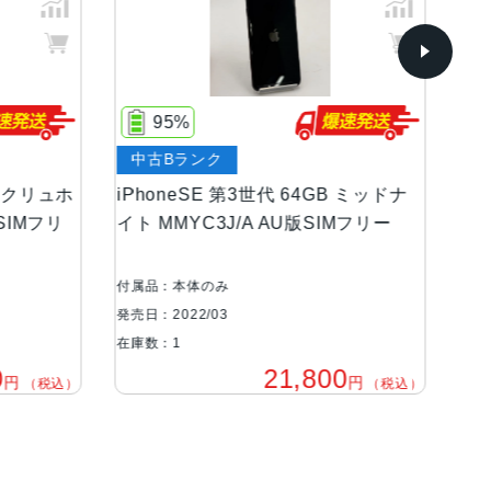
95%
中古Bランク
中
B エクリュホ
iPhoneSE 第3世代 64GB ミッドナ
Go
版SIMフリ
イト MMYC3J/A AU版SIMフリー
ス 
付属品：本体のみ
付属
発売日：2022/03
発売日
在庫数：1
在庫
0
21,800
円
円
（税込）
（税込）