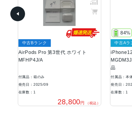
84%
中古Bランク
中古Aラ
AirPods Pro 第3世代 ホワイト
iPhone1
MFHP4J/A
MGDM3J
品
付属品：箱のみ
付属品：本
発売日：2025/09
発売日：202
在庫数：1
在庫数：1
28,800
円
税込）
（税込）