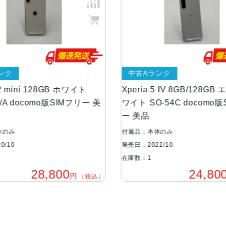
ンク
中古Aランク
2 mini 128GB ホワイト
Xperia 5 IV 8GB/128G
/A docomo版SIMフリー 美
ワイト SO-54C docomo
ー 美品
体のみ
付属品：本体のみ
0/10
発売日：2022/10
在庫数：1
28,800
24,80
円
（税込）