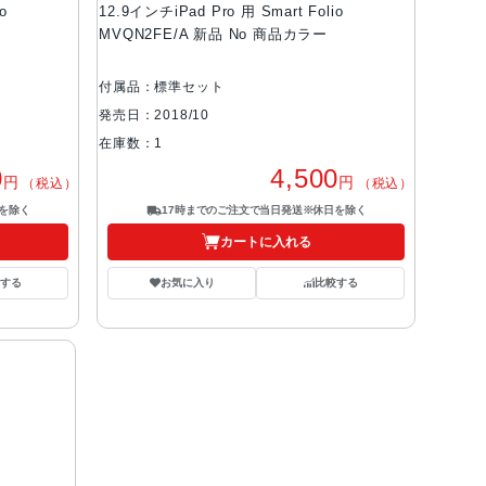
o
12.9インチiPad Pro 用 Smart Folio
MVQN2FE/A 新品 No 商品カラー
付属品：標準セット
発売日：2018/10
在庫数：1
0
4,500
円
円
（税込）
（税込）
を除く
17時までのご注文で当日発送※休日を除く
カートに入れる
する
お気に入り
比較する