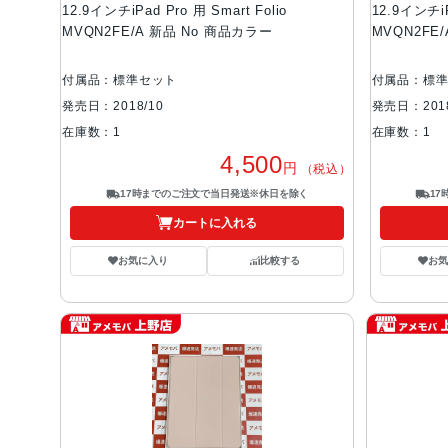
12.9インチiPad Pro 用 Smart Folio
12.9インチiP
MVQN2FE/A 新品 No 商品カラー
MVQN2FE
付属品：標準セット
付属品：標
発売日：2018/10
発売日：2018
在庫数：1
在庫数：1
4,500
円
（税込）
17時までのご注文で当日発送※休日を除く
1
カートに入れる
お気に入り
比較する
お