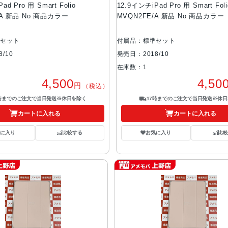
ad Pro 用 Smart Folio
12.9インチiPad Pro 用 Smart Foli
/A 新品 No 商品カラー
MVQN2FE/A 新品 No 商品カラー
準セット
付属品：標準セット
/10
発売日：2018/10
在庫数：1
4,500
4,50
円
（税込）
7時までのご注文で当日発送※休日を除く
17時までのご注文で当日発送※休日
カートに入れる
カートに入れる
気に入り
比較する
お気に入り
比較