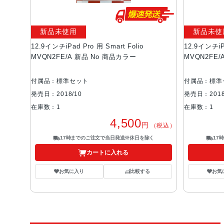
新品未使用
新品未使
12.9インチiPad Pro 用 Smart Folio
12.9インチiPa
MVQN2FE/A 新品 No 商品カラー
MVQN2FE
付属品：標準セット
付属品：標準
発売日：2018/10
発売日：2018
在庫数：1
在庫数：1
4,500
円
（税込）
17時までのご注文で当日発送※休日を除く
17
カートに入れる
お気に入り
比較する
お気
ご利用ガイド