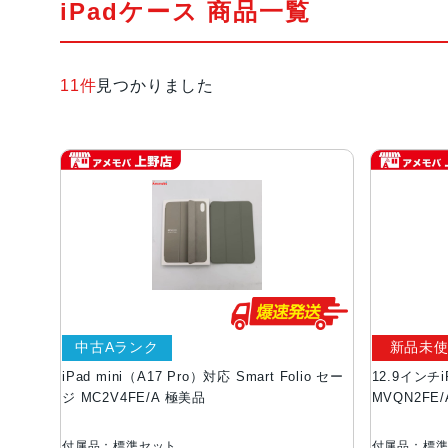
iPadケース 商品一覧
11件
見つかりました
中古Aランク
新品未
iPad mini（A17 Pro）対応 Smart Folio セー
12.9インチiP
ジ MC2V4FE/A 極美品
MVQN2FE
付属品：標準セット
付属品：標