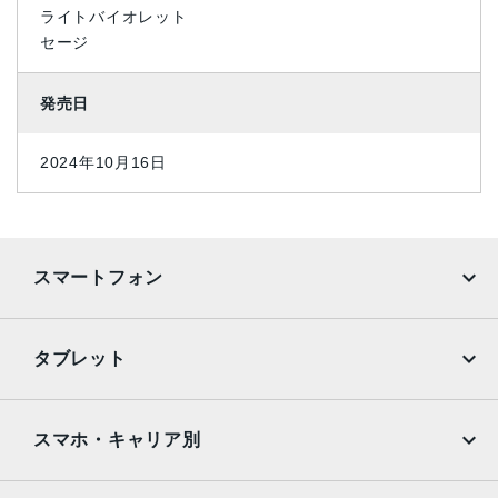
ライトバイオレット
セージ
発売日
2024年10月16日
スマートフォン
iPhone
Galaxy
タブレット
Google Pixel
Xperia
iPad
iPad mini
AQUOS
Xiaomi
スマホ・キャリア別
iPad Air
iPad Pro
OPPO
Android