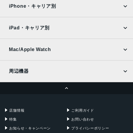
docomo
au
Surface
Galaxy Tab
iPhone・キャリア別
SoftBank
楽天モバイル
Xiaomi Tablet
docomo
au
Ymobile
SIMフリー
iPad・キャリア別
SoftBank
楽天モバイル
UQmobile
au
SoftBank
Ymobile
SIMフリー
Mac/Apple Watch
docomo
Wi-Fi
UQmobile
MacBook
MacBook Air
周辺機器
MacBook Pro
iMac
ページトップへ
Apple Pencil
Keyboard
Mac mini
Mac Studio
充電器
iPadケース
Mac Pro
Apple Watch
店舗情報
ご利用ガイド
特集
お問い合わせ
お知らせ・キャンペーン
プライバシーポリシー