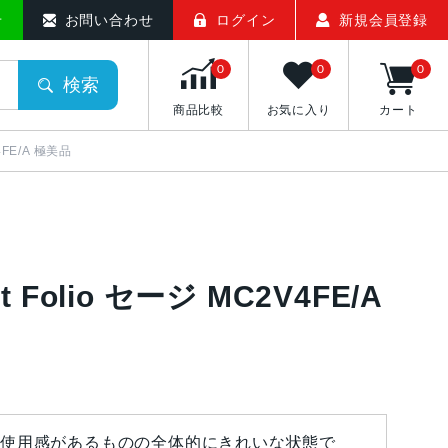
せ
お問い合わせ
ログイン
新規会員登録
0
0
0
検索
商品比較
お気に入り
カート
V4FE/A 極美品
t Folio セージ MC2V4FE/A
使用感があるものの全体的にきれいな状態で