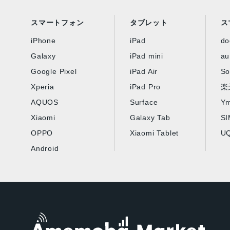
スマートフォン
タブレット
ス
iPhone
iPad
d
Galaxy
iPad mini
au
Google Pixel
iPad Air
So
Xperia
iPad Pro
楽
AQUOS
Surface
Ym
Xiaomi
Galaxy Tab
S
OPPO
Xiaomi Tablet
UQ
Android