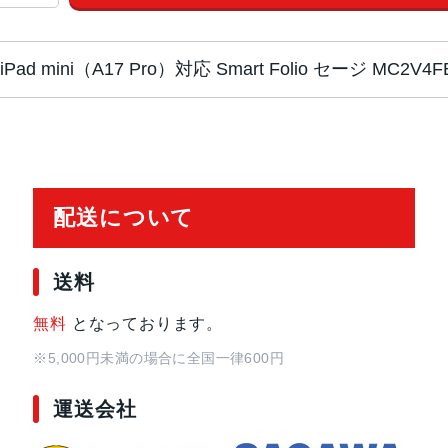
iPad mini（A17 Pro）対応 Smart Folio セージ MC
タイプ
専用ケース
対応端末
iPad mini(A17 Pro)/iPad mini(第
配送について
重量
107ｇ
送料
カラー
チャコールグレイ
無料
となっております。
デニム
※5,000円未満の場合に全国一律600円
ライトバイオレット
セージ
運送会社