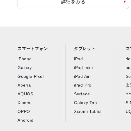
詳細をみる
スマートフォン
タブレット
ス
iPhone
iPad
d
Galaxy
iPad mini
au
Google Pixel
iPad Air
So
Xperia
iPad Pro
楽
AQUOS
Surface
Ym
Xiaomi
Galaxy Tab
S
OPPO
Xiaomi Tablet
UQ
Android