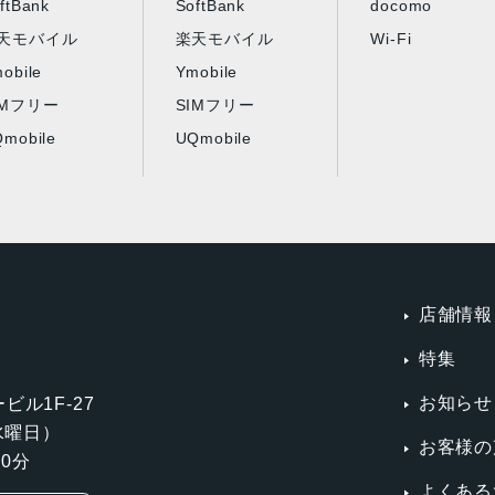
ftBank
SoftBank
docomo
天モバイル
楽天モバイル
Wi-Fi
obile
Ymobile
IMフリー
SIMフリー
mobile
UQmobile
店舗情報
特集
お知らせ
ビル1F-27
第3水曜日）
お客様の
0分
よくある