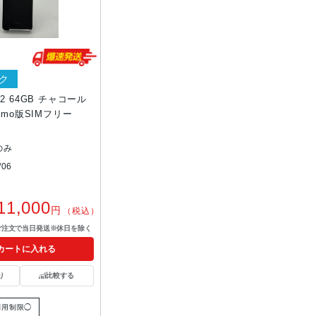
ク
sh2 64GB チャコール
como版SIMフリー
のみ
06
11,000
円
（税込）
ご注文で当日発送※休日を除く
カートに入れる
り
比較する
利用制限◯