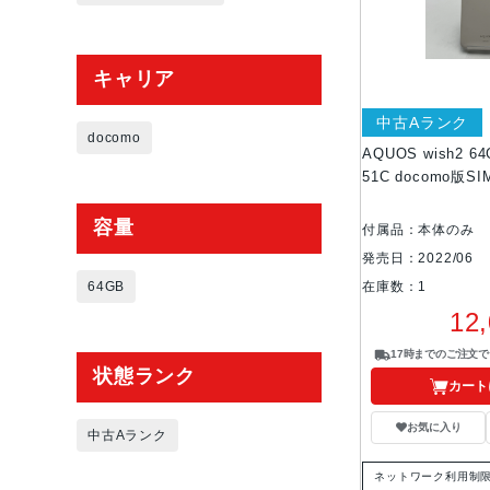
キャリア
中古Aランク
docomo
AQUOS wish2 6
51C docomo版
容量
付属品：本体のみ
発売日：2022/06
64GB
在庫数：1
12
17時までのご注文
状態ランク
カート
お気に入り
中古Aランク
ネットワーク利用制