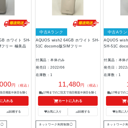
中古Aランク
中古Aラン
4GB ホワイト SH-
AQUOS wish2 64GB ホワイト SH-
AQUOS wi
SIMフリー 極美品
51C docomo版SIMフリー
SH-51C do
付属品：本体のみ
付属品：本体
発売日：2022/06
発売日：2022/
在庫数：1
在庫数：1
,000
11,480
円
円
（税込）
（税込）
で当日発送※休日を除く
17時までのご注文で当日発送※休日を除く
17時までの
に入れる
カートに入れる
比較する
お気に入り
比較する
お気に入
限◯
ネットワーク利用制限◯
ネットワーク