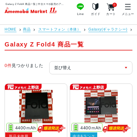
Galaxy Z Fold4 商品一覧 | 中古スマホ販売のアメモバマーケット
0
アメモバマーケット
Line
ガイド
カート
メニュー
HOME
商品
スマートフォン（本体）
Galaxy(ギャラクシー)
G
Galaxy Z Fold4 商品一覧
0件
見つかりました
4400ｍAh
4400ｍAh
新品未使用
中古Aランク