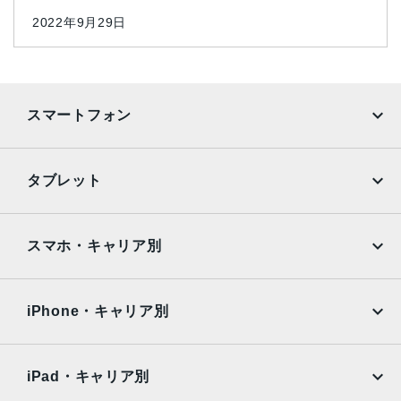
2022年9月29日
スマートフォン
iPhone
Galaxy
タブレット
Google Pixel
Xperia
iPad
iPad mini
AQUOS
Xiaomi
スマホ・キャリア別
iPad Air
iPad Pro
OPPO
Android
docomo
au
Surface
Galaxy Tab
iPhone・キャリア別
SoftBank
楽天モバイル
Xiaomi Tablet
docomo
au
Ymobile
SIMフリー
iPad・キャリア別