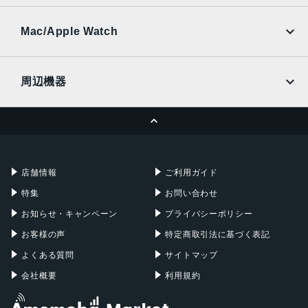
SoftBank
楽天モバイル
UQmobile
au
SoftBank
Ymobile
SIMフリー
Mac/Apple Watch
docomo
Wi-Fi
UQmobile
MacBook
MacBook Air
周辺機器
MacBook Pro
iMac
ページトップへ
Apple Pencil
Keyboard
Mac mini
Mac Studio
充電器
iPadケース
Mac Pro
Apple Watch
店舗情報
ご利用ガイド
特集
お問い合わせ
お知らせ・キャンペーン
プライバシーポリシー
お客様の声
特定商取引法に基づく表記
よくある質問
サイトマップ
会社概要
利用規約