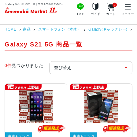
Galaxy S21 5G 商品一覧 | 中古スマホ販売のアメモバマーケット
0
アメモバマーケット
Line
ガイド
カート
メニュー
HOME
商品
スマートフォン（本体）
Galaxy(ギャラクシー)
G
Galaxy S21 5G 商品一覧
0件
見つかりました
中古Aランク
中古Aランク