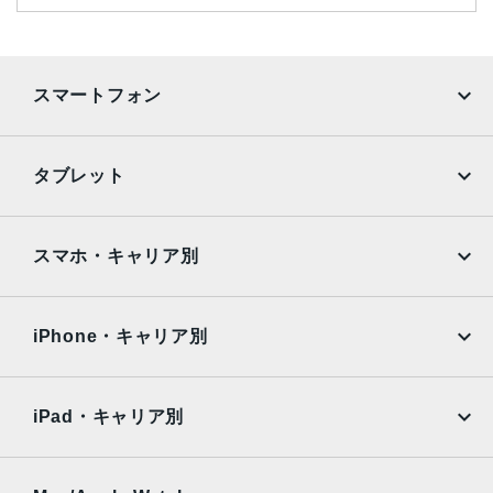
スマートフォン
iPhone
Galaxy
タブレット
Google Pixel
Xperia
iPad
iPad mini
AQUOS
Xiaomi
スマホ・キャリア別
iPad Air
iPad Pro
OPPO
Android
docomo
au
Surface
Galaxy Tab
iPhone・キャリア別
SoftBank
楽天モバイル
Xiaomi Tablet
docomo
au
Ymobile
SIMフリー
iPad・キャリア別
SoftBank
楽天モバイル
UQmobile
au
SoftBank