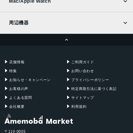
Ymobile
SIMフリー
Mac/Apple Watch
docomo
Wi-Fi
UQmobile
MacBook
MacBook Air
周辺機器
MacBook Pro
iMac
ページトップへ
Apple Pencil
Keyboard
Mac mini
Mac Studio
充電器
iPadケース
Mac Pro
Apple Watch
店舗情報
ご利用ガイド
特集
お問い合わせ
お知らせ・キャンペーン
プライバシーポリシー
お客様の声
特定商取引法に基づく表記
よくある質問
サイトマップ
会社概要
利用規約
〒110-0005