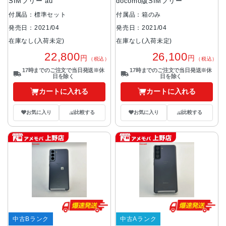
SIMフリー au
docomo版SIMフリー
付属品：標準セット
付属品：箱のみ
発売日：2021/04
発売日：2021/04
在庫なし(入荷未定)
在庫なし(入荷未定)
22,800
26,100
円
円
（税込）
（税込）
17時までのご注文で当日発送※休
17時までのご注文で当日発送※休
日を除く
日を除く
カートに入れる
カートに入れる
お気に入り
比較する
お気に入り
比較する
中古Bランク
中古Aランク