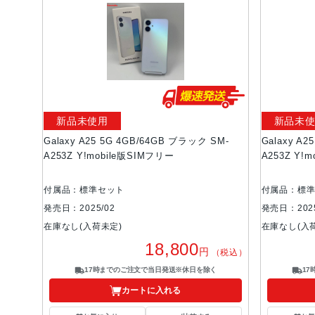
新品未使用
新品未
Galaxy A25 5G 4GB/64GB ブラック SM-
Galaxy A
A253Z Y!mobile版SIMフリー
A253Z Y!
付属品：標準セット
付属品：標
発売日：2025/02
発売日：2025
在庫なし(入荷未定)
在庫なし(入
18,800
円
（税込）
17時までのご注文で当日発送※休日を除く
1
カートに入れる