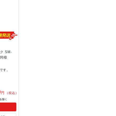
ック SM-
品同様
です。
0
円
（税込）
を除く