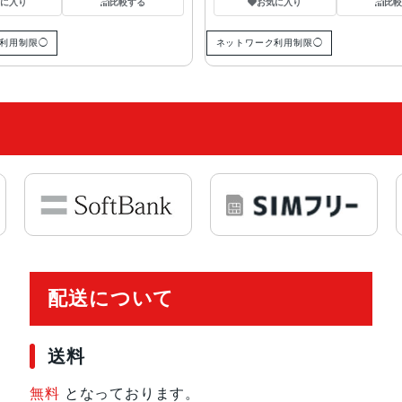
気に入り
比較する
お気に入り
比較
利用制限◯
ネットワーク利用制限◯
配送について
送料
無料
となっております。