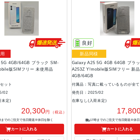
良好
使用
新品同様
25 5G 4GB/64GB ブラック SM-
Galaxy A25 5G 4GB 64GB ブラ
mobile版SIMフリー 未使用品
A253Z Y!mobile版SIMフリー 新
4GB/64GB
準セット
付属品：写真に載っているものが全て
/02
発売日：2025/02
荷未定)
在庫なし(入荷未定)
20,300
17,80
円
（税込）
7時までのご注文で当日発送※休日を除く
17時までのご注文で当日発送※休日
カートに入れる
カートに入れる