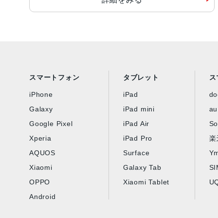
スマートフォン
タブレット
ス
iPhone
iPad
d
Galaxy
iPad mini
au
Google Pixel
iPad Air
So
Xperia
iPad Pro
楽
AQUOS
Surface
Ym
Xiaomi
Galaxy Tab
S
OPPO
Xiaomi Tablet
UQ
Android