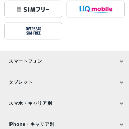
スマートフォン
iPhone
Galaxy
タブレット
Google Pixel
Xperia
iPad
iPad mini
AQUOS
Xiaomi
スマホ・キャリア別
iPad Air
iPad Pro
OPPO
Android
docomo
au
Surface
Galaxy Tab
iPhone・キャリア別