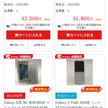
発売日：2022/04
発売日：2022/04
在庫数：1
在庫数：1
32,300
31,800
円
円
（税込）
（税込）
17時までのご注文で当日発送※休
17時までのご注文で当日発送※休
日を除く
日を除く
カートに入れる
カートに入れる
お気に入り
比較する
お気に入り
比較する
新品未使用
中古Aランク
Galaxy A25 5G 4GB/64GB ラ
Galaxy Z Flip5 256GB ミント
イトブルー SCG33SFA AU版
SCG23 AU版SIMフリー美品 au