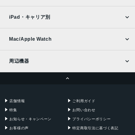
SoftBank
楽天モバイル
Xiaomi Tablet
docomo
au
Ymobile
SIMフリー
iPad・キャリア別
SoftBank
楽天モバイル
UQmobile
au
SoftBank
Ymobile
SIMフリー
Mac/Apple Watch
docomo
Wi-Fi
UQmobile
MacBook
MacBook Air
周辺機器
MacBook Pro
iMac
ページトップへ
Apple Pencil
Keyboard
Mac mini
Mac Studio
充電器
iPadケース
Mac Pro
Apple Watch
店舗情報
ご利用ガイド
特集
お問い合わせ
お知らせ・キャンペーン
プライバシーポリシー
お客様の声
特定商取引法に基づく表記