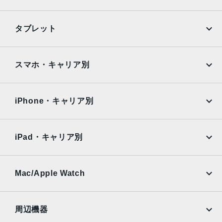
iPhone
Galaxy
タブレット
Google Pixel
Xperia
iPad
iPad mini
AQUOS
Xiaomi
スマホ・キャリア別
iPad Air
iPad Pro
OPPO
Android
docomo
au
Surface
Galaxy Tab
iPhone・キャリア別
SoftBank
楽天モバイル
Xiaomi Tablet
docomo
au
Ymobile
SIMフリー
iPad・キャリア別
SoftBank
楽天モバイル
UQmobile
au
SoftBank
Ymobile
SIMフリー
Mac/Apple Watch
docomo
Wi-Fi
UQmobile
MacBook
MacBook Air
周辺機器