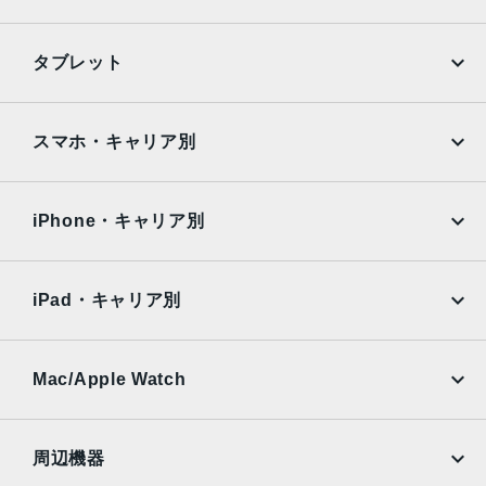
iPhone
Galaxy
タブレット
Google Pixel
Xperia
iPad
iPad mini
AQUOS
Xiaomi
スマホ・キャリア別
iPad Air
iPad Pro
OPPO
Android
docomo
au
Surface
Galaxy Tab
iPhone・キャリア別
SoftBank
楽天モバイル
Xiaomi Tablet
docomo
au
Ymobile
SIMフリー
iPad・キャリア別
SoftBank
楽天モバイル
UQmobile
au
SoftBank
Ymobile
SIMフリー
Mac/Apple Watch
docomo
Wi-Fi
UQmobile
MacBook
MacBook Air
周辺機器