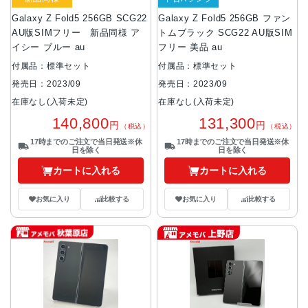
Galaxy Z Fold5 256GB SCG22
Galaxy Z Fold5 256GB ファン
AU版SIMフリー 新品同様 ア
トムブラック SCG22 AU版SIM
イシー ブルー au
フリー 美品 au
付属品：標準セット
付属品：標準セット
発売日：2023/09
発売日：2023/09
在庫なし(入荷未定)
在庫なし(入荷未定)
140,800
131,300
円
円
（税込）
（税込）
17時までのご注文で当日発送※休
17時までのご注文で当日発送※休
日を除く
日を除く
カートに入れる
カートに入れる
お気に入り
比較する
お気に入り
比較する