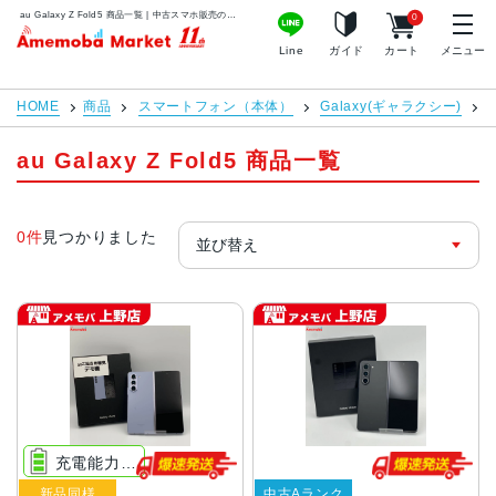
au Galaxy Z Fold5 商品一覧 | 中古スマホ販売のアメモバマーケット
0
アメモバマーケット
Line
ガイド
カート
メニュー
HOME
商品
スマートフォン（本体）
Galaxy(ギャラクシー)
au Galaxy Z Fold5 商品一覧
0件
見つかりました
充電能力は良好です（80%以上）
新品同様
中古Aランク