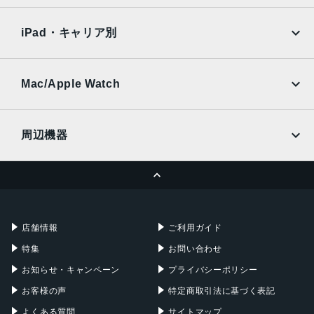
SoftBank
楽天モバイル
Xiaomi Tablet
docomo
au
Ymobile
SIMフリー
iPad・キャリア別
SoftBank
楽天モバイル
UQmobile
au
SoftBank
Ymobile
SIMフリー
Mac/Apple Watch
docomo
Wi-Fi
UQmobile
MacBook
MacBook Air
周辺機器
MacBook Pro
iMac
ページトップへ
Apple Pencil
Keyboard
Mac mini
Mac Studio
充電器
iPadケース
Mac Pro
Apple Watch
店舗情報
ご利用ガイド
特集
お問い合わせ
お知らせ・キャンペーン
プライバシーポリシー
お客様の声
特定商取引法に基づく表記
よくある質問
サイトマップ