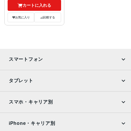
カートに入れる
お気に入り
比較する
スマートフォン
iPhone
Galaxy
タブレット
Google Pixel
Xperia
iPad
iPad mini
AQUOS
Xiaomi
スマホ・キャリア別
iPad Air
iPad Pro
OPPO
Android
docomo
au
Surface
Galaxy Tab
iPhone・キャリア別