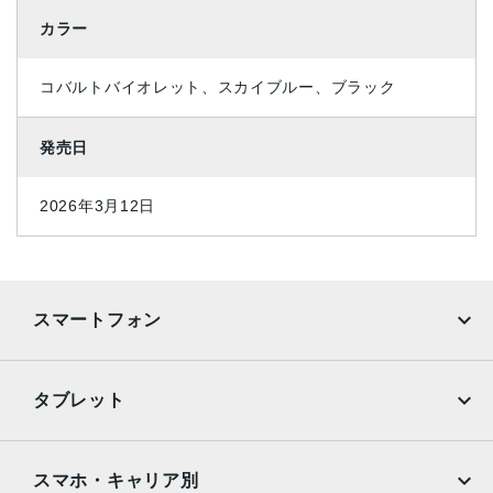
カラー
コバルトバイオレット、スカイブルー、ブラック
発売日
2026年3月12日
スマートフォン
iPhone
Galaxy
タブレット
Google Pixel
Xperia
iPad
iPad mini
AQUOS
Xiaomi
スマホ・キャリア別