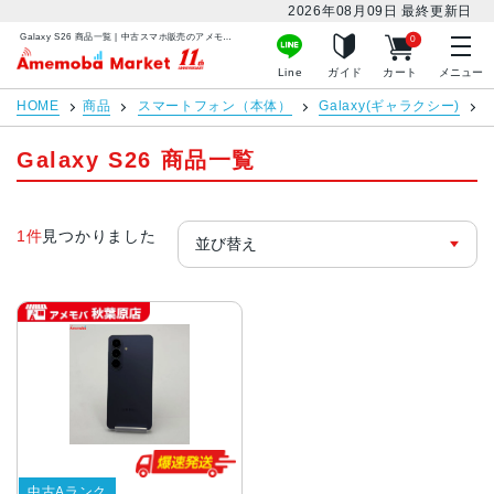
2026年08月09日
最終更新日
Galaxy S26 商品一覧 | 中古スマホ販売のアメモバマーケット
0
アメモバマーケット
Line
ガイド
カート
メニュー
HOME
商品
スマートフォン（本体）
Galaxy(ギャラクシー)
G
Galaxy S26 商品一覧
1件
見つかりました
中古Aランク