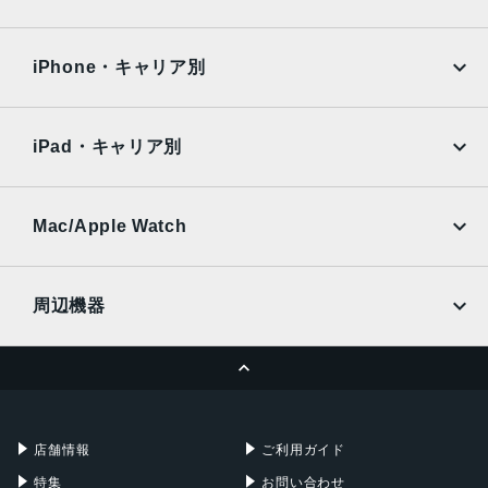
iPad Air
iPad Pro
OPPO
Android
docomo
au
Surface
Galaxy Tab
iPhone・キャリア別
SoftBank
楽天モバイル
Xiaomi Tablet
docomo
au
Ymobile
SIMフリー
iPad・キャリア別
SoftBank
楽天モバイル
UQmobile
au
SoftBank
Ymobile
SIMフリー
Mac/Apple Watch
docomo
Wi-Fi
UQmobile
MacBook
MacBook Air
周辺機器
MacBook Pro
iMac
ページトップへ
Apple Pencil
Keyboard
Mac mini
Mac Studio
充電器
iPadケース
Mac Pro
Apple Watch
店舗情報
ご利用ガイド
特集
お問い合わせ