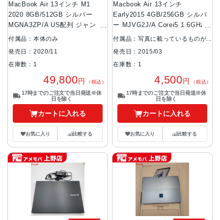
MacBook Air 13インチ M1
Macbook Air 13インチ
2020 8GB/512GB シルバー
Early2015 4GB/256GB シルバ
MGNA3ZP/A US配列 ジャンク
ー MJVG2J/A Corei5 1.6GHz
品
ジャンク品
付属品：本体のみ
付属品：写真に載っているものが
全てです
発売日：2020/11
発売日：2015/03
在庫数：1
在庫数：1
49,800
4,500
円
円
（税込）
（税込）
17時までのご注文で当日発送※休
17時までのご注文で当日発送※休
日を除く
日を除く
カートに入れる
カートに入れる
お気に入り
比較する
お気に入り
比較する