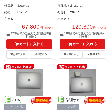
グレイ A2251 16GB/512GB
付属品：本体のみ
付属品：本体のみ
発売日：2020/05
発売日：2024/03
在庫数：1
在庫数：1
67,800
120,800
円
円
（税込）
（税込）
17時までのご注文で当日発送※休
17時までのご注文で当日発送※休
日を除く
日を除く
カートに入れる
カートに入れる
お気に入り
比較する
お気に入り
比較する
81%
修理サビス推奨
ジャンク品
ジャンク品