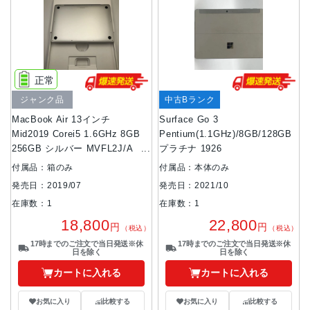
正常
ジャンク品
中古Bランク
MacBook Air 13インチ
Surface Go 3
Mid2019 Corei5 1.6GHz 8GB
Pentium(1.1GHz)/8GB/128GB
256GB シルバー MVFL2J/A ジ
プラチナ 1926
ャンク品 8GB/256GB
付属品：箱のみ
付属品：本体のみ
発売日：2019/07
発売日：2021/10
在庫数：1
在庫数：1
18,800
22,800
円
円
（税込）
（税込）
17時までのご注文で当日発送※休
17時までのご注文で当日発送※休
日を除く
日を除く
カートに入れる
カートに入れる
お気に入り
比較する
お気に入り
比較する