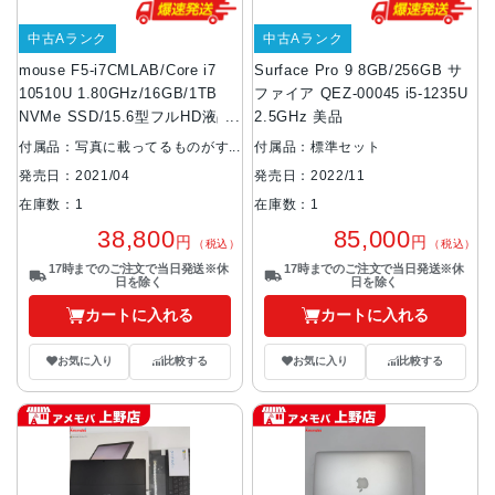
中古Aランク
中古Aランク
mouse F5-i7CMLAB/Core i7
Surface Pro 9 8GB/256GB サ
10510U 1.80GHz/16GB/1TB
ファイア QEZ-00045 i5-1235U
NVMe SSD/15.6型フルHD液晶
2.5GHz 美品
美品
付属品：写真に載ってるものがす
付属品：標準セット
べてです。
発売日：2022/11
発売日：2021/04
在庫数：1
在庫数：1
85,000
38,800
円
円
（税込）
（税込）
17時までのご注文で当日発送※休
17時までのご注文で当日発送※休
日を除く
日を除く
カートに入れる
カートに入れる
お気に入り
比較する
お気に入り
比較する