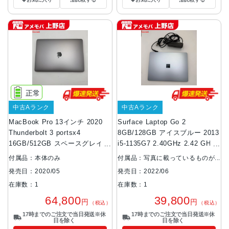
正常
中古Aランク
中古Aランク
MacBook Pro 13インチ 2020
Surface Laptop Go 2
Thunderbolt 3 portsx4
8GB/128GB アイスブルー 2013
16GB/512GB スペースグレイ
i5-1135G7 2.40GHz 2.42 GHz
A2251 Core i7 2.4GHz 訳あり
極美品
付属品：本体のみ
付属品：写真に載っているものが
品
全てです
発売日：2020/05
発売日：2022/06
在庫数：1
在庫数：1
64,800
39,800
円
円
（税込）
（税込）
17時までのご注文で当日発送※休
17時までのご注文で当日発送※休
日を除く
日を除く