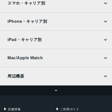
AQUOS
Xiaomi
スマホ・キャリア別
iPad Air
iPad Pro
OPPO
Android
docomo
au
Surface
Galaxy Tab
iPhone・キャリア別
SoftBank
楽天モバイル
Xiaomi Tablet
docomo
au
Ymobile
SIMフリー
iPad・キャリア別
SoftBank
楽天モバイル
UQmobile
au
SoftBank
Ymobile
SIMフリー
Mac/Apple Watch
docomo
Wi-Fi
UQmobile
MacBook
MacBook Air
周辺機器
MacBook Pro
iMac
ページトップへ
Apple Pencil
Keyboard
Mac mini
Mac Studio
充電器
iPadケース
Mac Pro
Apple Watch
店舗情報
ご利用ガイド