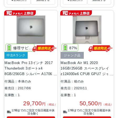
修理サビス推奨
87%
中古Aランク
ジャンク品
MacBook Pro 13インチ 2017
MacBook Air M1 2020
Thunderbolt 3ポートx4
16GB/256GB スペースグレイ
8GB/256GB シルバー A1706 訳
z124000e6 CPU8 GPU7 ジャン
あり品
ク品
付属品：本体のみ
付属品：箱のみ
発売日：2017/06
発売日：2020/11
在庫数：1
在庫数：1
29,700
50,500
円
円
（税込）
（税込）
17時までのご注文で当日発送※休
17時までのご注文で当日発送※休
日を除く
日を除く