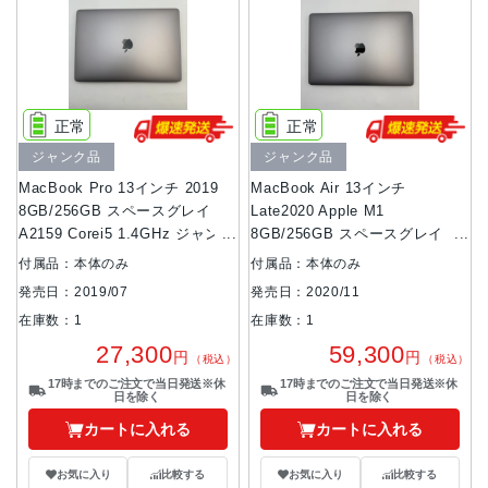
正常
正常
ジャンク品
ジャンク品
MacBook Pro 13インチ 2019
MacBook Air 13インチ
8GB/256GB スペースグレイ
Late2020 Apple M1
A2159 Corei5 1.4GHz ジャンク
8GB/256GB スペースグレイ
品
MGN63J/A ジャンク品
付属品：本体のみ
付属品：本体のみ
発売日：2019/07
発売日：2020/11
在庫数：1
在庫数：1
27,300
59,300
円
円
（税込）
（税込）
17時までのご注文で当日発送※休
17時までのご注文で当日発送※休
日を除く
日を除く
カートに入れる
カートに入れる
お気に入り
比較する
お気に入り
比較する