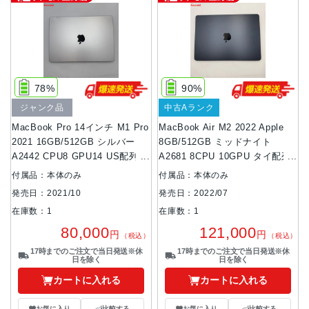
78%
90%
ジャンク品
中古Aランク
MacBook Pro 14インチ M1 Pro
MacBook Air M2 2022 Apple
2021 16GB/512GB シルバー
8GB/512GB ミッドナイト
A2442 CPU8 GPU14 US配列
A2681 8CPU 10GPU タイ配列
ジャンク品
極美品
付属品：本体のみ
付属品：本体のみ
発売日：2021/10
発売日：2022/07
在庫数：1
在庫数：1
80,000
121,000
円
円
（税込）
（税込）
17時までのご注文で当日発送※休
17時までのご注文で当日発送※休
日を除く
日を除く
カートに入れる
カートに入れる
お気に入り
比較する
お気に入り
比較する