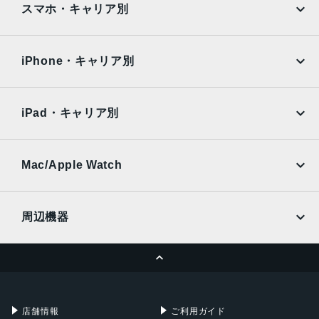
AQUOS
Xiaomi
スマホ・キャリア別
iPad Air
iPad Pro
OPPO
Android
docomo
au
Surface
Galaxy Tab
iPhone・キャリア別
SoftBank
楽天モバイル
Xiaomi Tablet
docomo
au
Ymobile
SIMフリー
iPad・キャリア別
SoftBank
楽天モバイル
UQmobile
au
SoftBank
Ymobile
SIMフリー
Mac/Apple Watch
docomo
Wi-Fi
UQmobile
MacBook
MacBook Air
周辺機器
MacBook Pro
iMac
ページトップへ
Apple Pencil
Keyboard
Mac mini
Mac Studio
充電器
iPadケース
Mac Pro
Apple Watch
店舗情報
ご利用ガイド