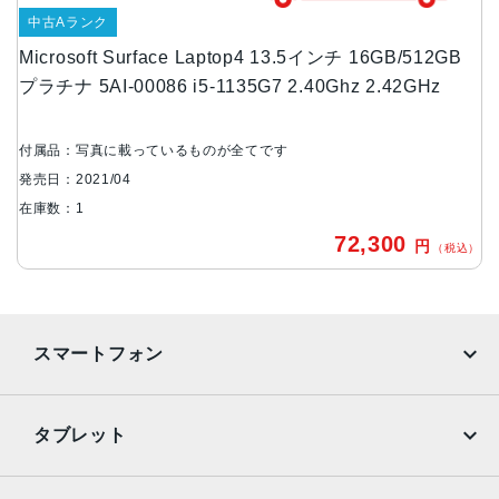
クアッドコア第 11 世代 Intel® Core™ i7-1185G7 プロセ
中古Aランク
ッサ
Microsoft Surface Laptop4 13.5インチ 16GB/512GB
Radeon™ グラフィックス Microsoft Surface® エディショ
プラチナ 5AI-00086 i5-1135G7 2.40Ghz 2.42GHz
ン (8 コア) 搭載 AMD Ryzen™ 7 4980U モバイル プロセ
ッサ
付属品：写真に載っているものが全てです
カラー
発売日：2021/04
プラチナ(Alcantara)、プラチナ(メタル)、マットブラック
在庫数：1
(メタル)、サンドストーン(メタル)
72,300
円
（税込）
サイズ
Surface Laptop 4 13.5 インチ:308x14.5x223 mm
Surface Laptop 4 15 インチ:339.5x14.7x244 mm
スマートフォン
重量
Surface Laptop 4 13.5 インチ、Alcantara素材のプラチナ:
iPhone
Galaxy
1,265 g
タブレット
Surface Laptop 4 13.5 インチ、メタル仕上げのマットブラ
Google Pixel
Xperia
ックとサンドストーン: 1,288 g