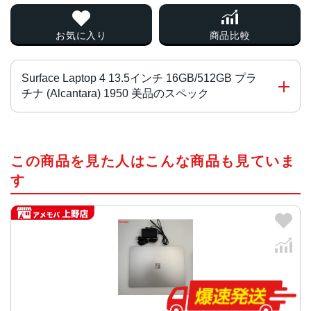
お気に入り
商品比較
Surface Laptop 4 13.5インチ 16GB/512GB プラ
チナ (Alcantara) 1950 美品のスペック
CPU
この商品を見た人はこんな商品も見ていま
Surface Laptop 4 13.5 インチ:
クアッドコア第 11 世代 Intel® Core™ i5-1135G7 プロセ
す
ッサ
クアッドコア第 11 世代 Intel® Core™ i7-1185G7 プロセ
ッサ
Radeon™ グラフィックス Microsoft Surface® エディショ
ン (6 コア) 搭載 AMD Ryzen™ 5 4680U モバイル プロセ
ッサ
Surface Laptop 4 15 インチ: