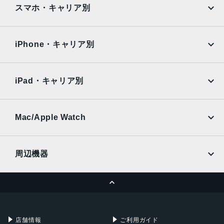
iPad
iPad mini
Surface Laptop 4 15 インチ、メタル仕上げのプラチナと
AQUOS
Xiaomi
スマホ・キャリア別
マットブラック: 1,542 g
iPad Air
iPad Pro
OPPO
Android
ディスプレイ
docomo
au
Surface
Galaxy Tab
iPhone・キャリア別
13.5 インチ、15インチ
SoftBank
楽天モバイル
メモリ
Xiaomi Tablet
docomo
au
Ymobile
SIMフリー
8GB、16GB、32GB
iPad・キャリア別
SoftBank
楽天モバイル
ストレージ
UQmobile
au
SoftBank
256GB、512GB、1TB
Ymobile
SIMフリー
Mac/Apple Watch
カメラ
docomo
Wi-Fi
UQmobile
MacBook
MacBook Air
720p HD f2.0 カメラ
周辺機器
インターフェース
MacBook Pro
iMac
ページトップへ
USB Type-Ax1/Type-Cx1
Apple Pencil
Keyboard
Mac mini
Mac Studio
生体認証
充電器
iPadケース
Mac Pro
Apple Watch
顔認証
店舗情報
ご利用ガイド