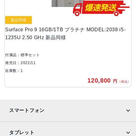
サイズ
287x9.3x209 mm
新品同様
重量
Surface Pro 9 16GB/1TB プラチナ MODEL:2038 i5-
Wi-Fiモデル：879ｇ
1235U 2.50 GHz 新品同様
SIMフリー：878ｇ
ディスプレイ
付属品：標準セット
13インチ
発売日：2022/11
アウトカメラ
在庫数：1
120,800
1000 万画素
円
（税込）
メモリ
8 GB、16 GB、32 GB
スマートフォン
ストレージ容量
128 GB、256 GB、512 GB、1 TB
iPhone
Galaxy
バッテリー
タブレット