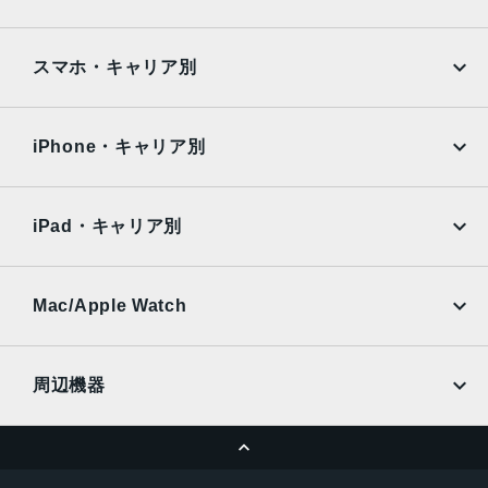
Google Pixel
Xperia
Wi-Fiモデル：通常のデバイス使用で最大 15.5 時間
SIMフリー：通常のデバイス使用で最大 19 時間
iPad
iPad mini
AQUOS
Xiaomi
スマホ・キャリア別
生体認証
iPad Air
iPad Pro
OPPO
Android
顔認証
docomo
au
Surface
Galaxy Tab
iPhone・キャリア別
発売日
SoftBank
楽天モバイル
Xiaomi Tablet
2022年11月29日
docomo
au
Ymobile
SIMフリー
iPad・キャリア別
SoftBank
楽天モバイル
UQmobile
au
SoftBank
Ymobile
SIMフリー
Mac/Apple Watch
docomo
Wi-Fi
UQmobile
MacBook
MacBook Air
周辺機器
MacBook Pro
iMac
ページトップへ
Apple Pencil
Keyboard
Mac mini
Mac Studio