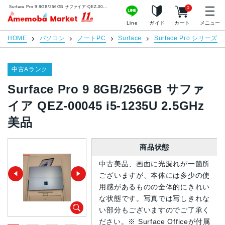
Surface Pro 9 8GB/256GB サファイア QEZ-00045 i5-1235U 2.5GHz 美品 | 中古スマホ販売のアメモバマーケット
0
アメモバマーケット
Line
ガイド
カート
メニュー
HOME
パソコン
ノートPC
Surface
Surface Pro シリーズ
中古Aランク
Surface Pro 9 8GB/256GB サファ
イア QEZ-00045 i5-1235U 2.5GHz
美品
商品状態
中古美品、画面に光漏れが一箇所
ございますが、本体には多少の使
用感があるものの全体的にきれい
な状態です。写真では写しきれな
い部分もございますのでご了承く
ださい。※ Surface Officeが付属