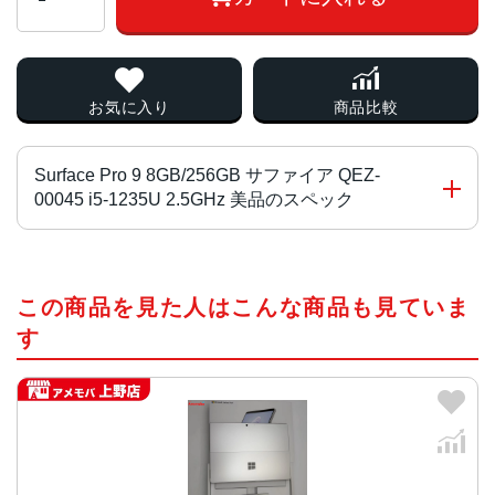
お気に入り
商品比較
Surface Pro 9 8GB/256GB サファイア QEZ-
00045 i5-1235U 2.5GHz 美品のスペック
チップ・プロセッサー
この商品を見た人はこんな商品も見ていま
Wi-Fiモデル：Core i5 1255U、Core i7 1255U
SIMフリー：Microsoft SQ3
す
カラー
Wi-Fiモデル：サファイア、プラチナ、フォレスト、グラフ
ァイト
SIMフリー：プラチナ