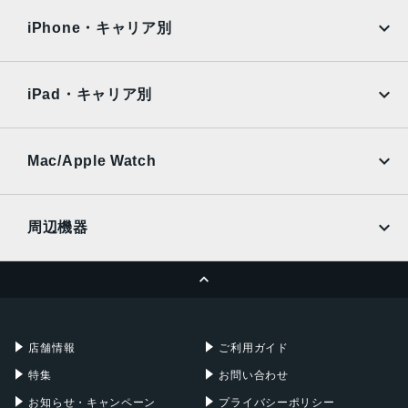
docomo
au
Surface
Galaxy Tab
iPhone・キャリア別
SoftBank
楽天モバイル
Xiaomi Tablet
docomo
au
Ymobile
SIMフリー
iPad・キャリア別
SoftBank
楽天モバイル
UQmobile
au
SoftBank
Ymobile
SIMフリー
Mac/Apple Watch
docomo
Wi-Fi
UQmobile
MacBook
MacBook Air
周辺機器
MacBook Pro
iMac
ページトップへ
Apple Pencil
Keyboard
Mac mini
Mac Studio
充電器
iPadケース
Mac Pro
Apple Watch
店舗情報
ご利用ガイド
特集
お問い合わせ
お知らせ・キャンペーン
プライバシーポリシー