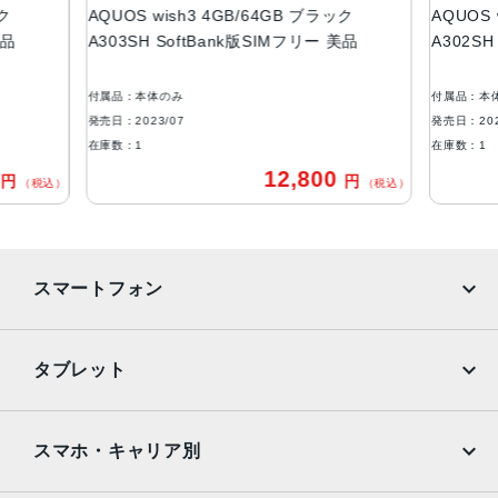
ック
AQUOS wish3 4GB/64GB ブラック
AQUOS 
ROM：64GB
美品
A303SH SoftBank版SIMフリー 美品
A302SH
RAM：4GB
アウトカメラ
付属品：本体のみ
付属品：本
約1300万画素
発売日：2023/07
発売日：202
在庫数：1
在庫数：1
インカメラ
0
12,800
円
円
（税込）
（税込）
約500万画素
バッテリー容量
3730ｍAh
スマートフォン
認証機能
指紋認証
iPhone
Galaxy
タブレット
発売日
Google Pixel
Xperia
2023年7月6日
iPad
iPad mini
AQUOS
Xiaomi
スマホ・キャリア別
iPad Air
iPad Pro
OPPO
Android