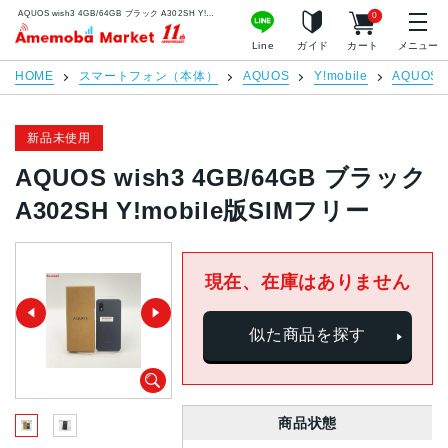
AQUOS wish3 4GB/64GB ブラック A302SH Y!mobile版SIMフリー | 中古スマホ販売のアメモバマーケット
0
アメモバマーケット
Line
ガイド
カート
メニュー
HOME
スマートフォン（本体）
AQUOS
Y!mobile
AQUOS w
新品未使用
AQUOS wish3 4GB/64GB ブラック
A302SH Y!mobile版SIMフリー
現在、在庫はありません
似た商品を探す
商品状態