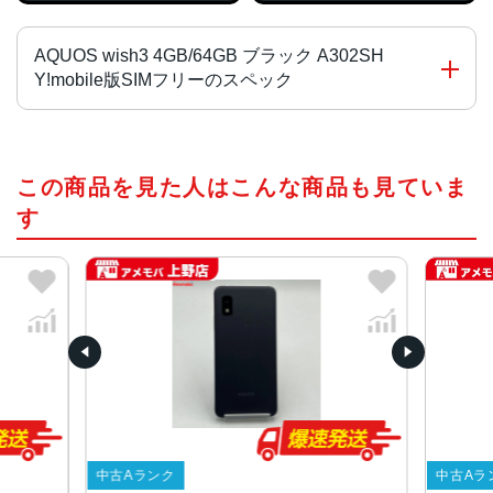
AQUOS wish3 4GB/64GB ブラック A302SH
Y!mobile版SIMフリーのスペック
チップ・プロセッサー
この商品を見た人はこんな商品も見ていま
MediaTek Dimensity 700 オクタコア
す
カラー
ブラック、ホワイト、グリーン、ピンク
サイズ・重さ
70x147x8.9mm・161g
70x147x9.4mm・161g
液晶
5.7インチ
内蔵メモリ
中古Aランク
中古Aラ