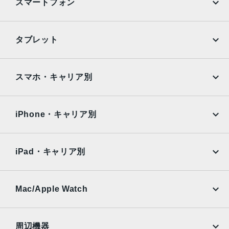
スマートフォン
iPhone
Galaxy
タブレット
Google Pixel
Xperia
iPad
iPad mini
AQUOS
Xiaomi
スマホ・キャリア別
iPad Air
iPad Pro
OPPO
Android
docomo
au
Surface
Galaxy Tab
iPhone・キャリア別
SoftBank
楽天モバイル
Xiaomi Tablet
docomo
au
Ymobile
SIMフリー
iPad・キャリア別
SoftBank
楽天モバイル
UQmobile
au
SoftBank
Ymobile
SIMフリー
Mac/Apple Watch
docomo
Wi-Fi
UQmobile
MacBook
MacBook Air
周辺機器