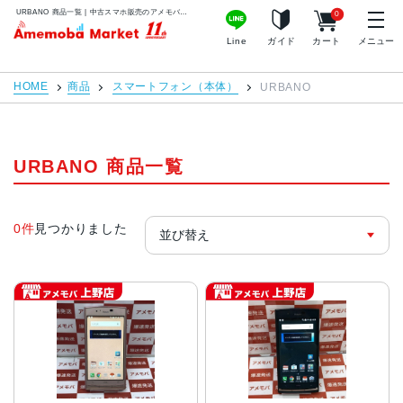
URBANO 商品一覧 | 中古スマホ販売のアメモバマーケット
0
アメモバマーケット
Line
ガイド
カート
メニュー
HOME
商品
スマートフォン（本体）
URBANO
URBANO 商品一覧
0件
見つかりました