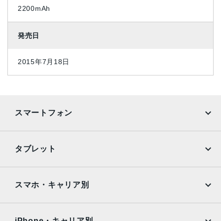
2200mAh
発売日
2015年7月18日
スマートフォン
iPhone
Galaxy
タブレット
Google Pixel
Xperia
iPad
iPad mini
AQUOS
Xiaomi
スマホ・キャリア別
iPad Air
iPad Pro
OPPO
Android
docomo
au
Surface
Galaxy Tab
iPhone・キャリア別