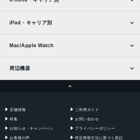
SoftBank
楽天モバイル
Xiaomi Tablet
docomo
au
Ymobile
SIMフリー
iPad・キャリア別
SoftBank
楽天モバイル
UQmobile
au
SoftBank
Ymobile
SIMフリー
Mac/Apple Watch
docomo
Wi-Fi
UQmobile
MacBook
MacBook Air
周辺機器
MacBook Pro
iMac
ページトップへ
Apple Pencil
Keyboard
Mac mini
Mac Studio
充電器
iPadケース
Mac Pro
Apple Watch
店舗情報
ご利用ガイド
特集
お問い合わせ
お知らせ・キャンペーン
プライバシーポリシー
お客様の声
特定商取引法に基づく表記