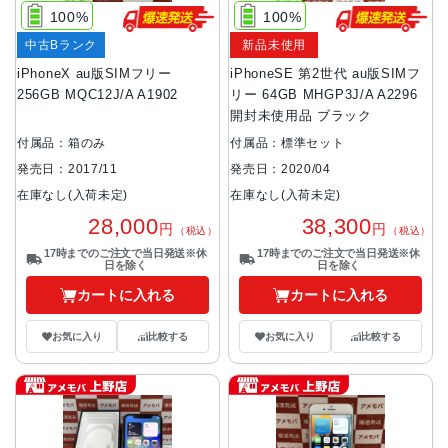
100%
100%
中古Bランク
新品未使用
iPhoneX au版SIMフリー
iPhoneSE 第2世代 au版SIMフ
256GB MQC12J/A A1902
リー 64GB MHGP3J/A A2296
開封未使用品 ブラック
付属品：箱のみ
付属品：標準セット
発売日：2017/11
発売日：2020/04
在庫なし(入荷未定)
在庫なし(入荷未定)
28,000
38,300
円
円
（税込）
（税込）
17時までのご注文で当日発送※休
17時までのご注文で当日発送※休
日を除く
日を除く
カートに入れる
カートに入れる
お気に入り
比較する
お気に入り
比較する