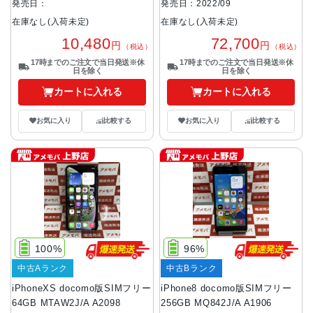
発売日：
発売日：2022/09
在庫なし(入荷未定)
在庫なし(入荷未定)
10,480
72,700
円
円
（税込）
（税込）
17時までのご注文で当日発送※休
17時までのご注文で当日発送※休
日を除く
日を除く
カートに入れる
カートに入れる
お気に入り
比較する
お気に入り
比較する
100%
96%
中古Aランク
中古Bランク
iPhoneXS docomo版SIMフリー
iPhone8 docomo版SIMフリー
64GB MTAW2J/A A2098
256GB MQ842J/A A1906