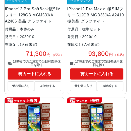
中古Aランク
中古Aランク
iPhone12 Pro SoftBank版SIM
iPhone12 Pro Max au版SIMフ
フリー 128GB MGM53J/A
リー 512GB MGD33J/A A2410
A2406 美品 グラファイト
極美品 グラファイト
付属品：本体のみ
付属品：標準セット
発売日：2020/10
発売日：2020/10
在庫なし(入荷未定)
在庫なし(入荷未定)
71,300
93,800
円
円
（税込）
（税込）
17時までのご注文で当日発送※休
17時までのご注文で当日発送※休
日を除く
日を除く
カートに入れる
カートに入れる
お気に入り
比較する
お気に入り
比較する