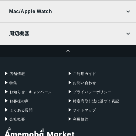
UQmobile
au
SoftBank
Ymobile
SIMフリー
Mac/Apple Watch
docomo
Wi-Fi
UQmobile
MacBook
MacBook Air
周辺機器
MacBook Pro
iMac
ページトップへ
Apple Pencil
Keyboard
Mac mini
Mac Studio
充電器
iPadケース
Mac Pro
Apple Watch
店舗情報
ご利用ガイド
特集
お問い合わせ
お知らせ・キャンペーン
プライバシーポリシー
お客様の声
特定商取引法に基づく表記
よくある質問
サイトマップ
会社概要
利用規約