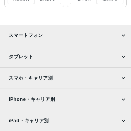
スマートフォン
iPhone
Galaxy
タブレット
Google Pixel
Xperia
iPad
iPad mini
AQUOS
Xiaomi
スマホ・キャリア別
iPad Air
iPad Pro
OPPO
Android
docomo
au
Surface
Galaxy Tab
iPhone・キャリア別
SoftBank
楽天モバイル
Xiaomi Tablet
docomo
au
Ymobile
SIMフリー
iPad・キャリア別
SoftBank
楽天モバイル