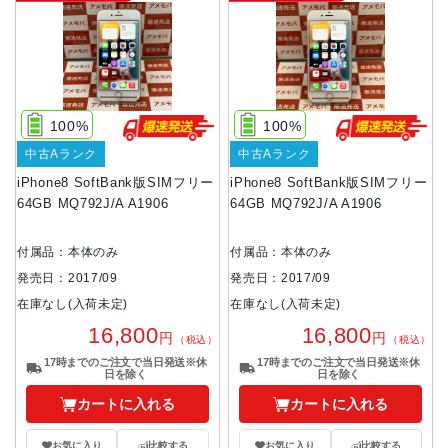
100%
100%
中古Aランク
中古Aランク
iPhone8 SoftBank版SIMフリー
iPhone8 SoftBank版SIMフリー
64GB MQ792J/A A1906
64GB MQ792J/A A1906
付属品：本体のみ
付属品：本体のみ
発売日：2017/09
発売日：2017/09
在庫なし(入荷未定)
在庫なし(入荷未定)
16,800
16,800
円
円
（税込）
（税込）
17時までのご注文で当日発送※休
17時までのご注文で当日発送※休
日を除く
日を除く
カートに入れる
カートに入れる
お気に入り
比較する
お気に入り
比較する