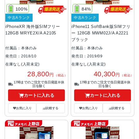
100%
84%
中古Aランク
中古Aランク
iPhoneXR 海外版SIMフリー
iPhone11 SoftBank版SIMフリ
128GB MRYE2X/A A2105
ー 128GB MWM02J/A A2221
ブラック
付属品：本体のみ
付属品：本体のみ
発売日：2018/10
発売日：2019/09
在庫なし(入荷未定)
在庫なし(入荷未定)
28,800
40,300
円
円
（税込）
（税込）
17時までのご注文で当日発送※休
17時までのご注文で当日発送※休
日を除く
日を除く
カートに入れる
カートに入れる
お気に入り
比較する
お気に入り
比較する