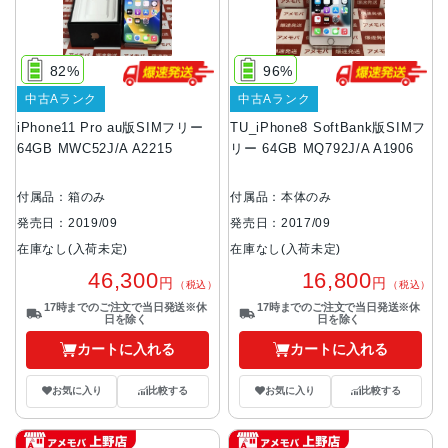
82%
96%
中古Aランク
中古Aランク
iPhone11 Pro au版SIMフリー
TU_iPhone8 SoftBank版SIMフ
64GB MWC52J/A A2215
リー 64GB MQ792J/A A1906
付属品：箱のみ
付属品：本体のみ
発売日：2019/09
発売日：2017/09
在庫なし(入荷未定)
在庫なし(入荷未定)
46,300
16,800
円
円
（税込）
（税込）
17時までのご注文で当日発送※休
17時までのご注文で当日発送※休
日を除く
日を除く
カートに入れる
カートに入れる
お気に入り
比較する
お気に入り
比較する