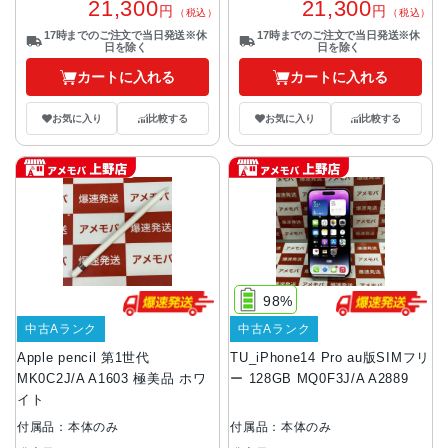
21,300
21,300
円
円
（税込）
（税込）
17時までのご注文で当日発送※休
17時までのご注文で当日発送※休
日を除く
日を除く
カートに入れる
カートに入れる
お気に入り
比較する
お気に入り
比較する
98%
中古Aランク
中古Aランク
Apple pencil 第1世代
TU_iPhone14 Pro au版SIMフリ
MK0C2J/A A1603 極美品 ホワ
ー 128GB MQ0F3J/A A2889
イト
付属品：本体のみ
付属品：本体のみ