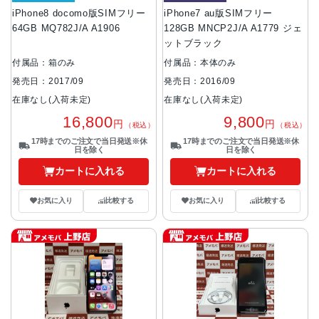
iPhone8 docomo版SIMフリー
iPhone7 au版SIMフリー
64GB MQ782J/A A1906
128GB MNCP2J/A A1779 ジェ
ットブラック
付属品：箱のみ
付属品：本体のみ
発売日：2017/09
発売日：2016/09
在庫なし(入荷未定)
在庫なし(入荷未定)
16,800
9,800
円
円
（税込）
（税込）
17時までのご注文で当日発送※休
17時までのご注文で当日発送※休
日を除く
日を除く
カートに入れる
カートに入れる
お気に入り
比較する
お気に入り
比較する