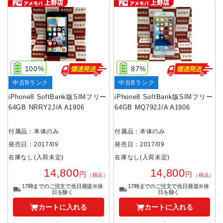
100%
87%
中古Bランク
中古Bランク
iPhone8 SoftBank版SIMフリー
iPhone8 SoftBank版SIMフリー
64GB NRRY2J/A A1906
64GB MQ792J/A A1906
付属品：本体のみ
付属品：本体のみ
発売日：2017/09
発売日：2017/09
在庫なし(入荷未定)
在庫なし(入荷未定)
14,800
14,800
円
円
（税込）
（税込）
17時までのご注文で当日発送※休
17時までのご注文で当日発送※休
日を除く
日を除く
カートに入れる
カートに入れる