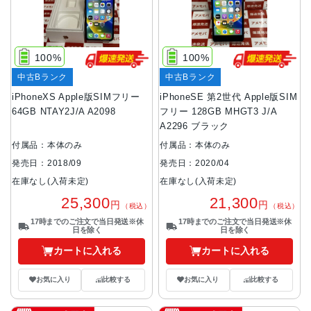
100%
100%
中古Bランク
中古Bランク
iPhoneXS Apple版SIMフリー
iPhoneSE 第2世代 Apple版SIM
64GB NTAY2J/A A2098
フリー 128GB MHGT3 J/A
A2296 ブラック
付属品：本体のみ
付属品：本体のみ
発売日：2018/09
発売日：2020/04
在庫なし(入荷未定)
在庫なし(入荷未定)
25,300
21,300
円
円
（税込）
（税込）
17時までのご注文で当日発送※休
17時までのご注文で当日発送※休
日を除く
日を除く
カートに入れる
カートに入れる
お気に入り
比較する
お気に入り
比較する