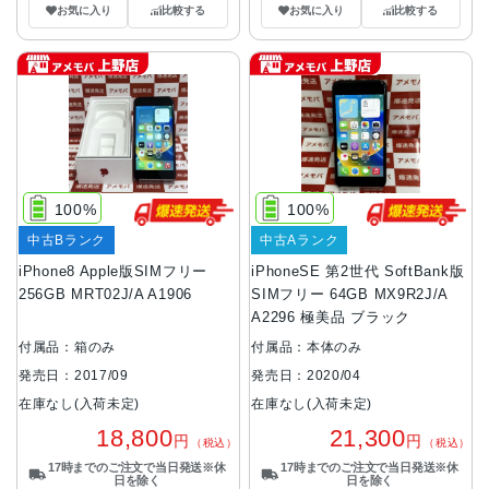
お気に入り
比較する
お気に入り
比較する
100%
100%
中古Bランク
中古Aランク
iPhone8 Apple版SIMフリー
iPhoneSE 第2世代 SoftBank版
256GB MRT02J/A A1906
SIMフリー 64GB MX9R2J/A
A2296 極美品 ブラック
付属品：箱のみ
付属品：本体のみ
発売日：2017/09
発売日：2020/04
在庫なし(入荷未定)
在庫なし(入荷未定)
18,800
21,300
円
円
（税込）
（税込）
17時までのご注文で当日発送※休
17時までのご注文で当日発送※休
日を除く
日を除く