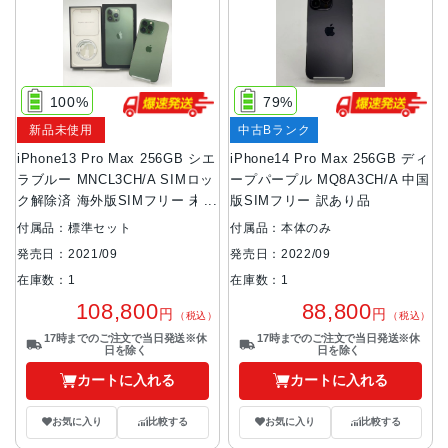
100%
79%
新品未使用
中古Bランク
iPhone13 Pro Max 256GB シエ
iPhone14 Pro Max 256GB ディ
ラブルー MNCL3CH/A SIMロッ
ープパープル MQ8A3CH/A 中国
ク解除済 海外版SIMフリー 未使
版SIMフリー 訳あり品
用品
付属品：標準セット
付属品：本体のみ
発売日：2021/09
発売日：2022/09
在庫数：1
在庫数：1
108,800
88,800
円
円
（税込）
（税込）
17時までのご注文で当日発送※休
17時までのご注文で当日発送※休
日を除く
日を除く
カートに入れる
カートに入れる
お気に入り
比較する
お気に入り
比較する