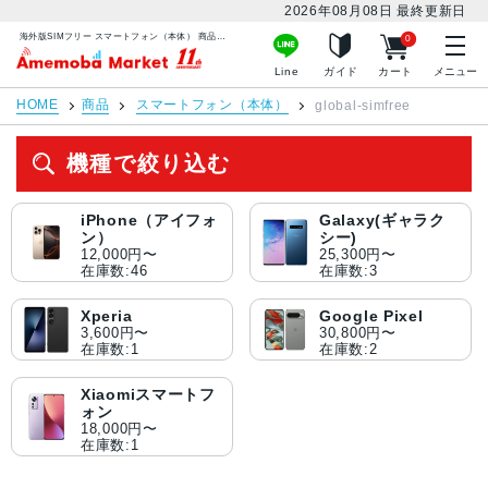
2026年08月08日
最終更新日
海外版SIMフリー スマートフォン（本体） 商品一覧 | 中古スマホ販売のアメモバマーケット
0
アメモバマーケット
Line
ガイド
カート
メニュー
HOME
商品
スマートフォン（本体）
global-simfree
機種で絞り込む
iPhone（アイフォ
Galaxy(ギャラク
ン）
シー)
12,000円〜
25,300円〜
在庫数:46
在庫数:3
Xperia
Google Pixel
3,600円〜
30,800円〜
在庫数:1
在庫数:2
Xiaomiスマートフ
ォン
18,000円〜
在庫数:1