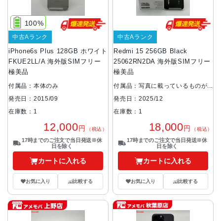
100%
中古Aランク
中古Aランク
iPhone6s Plus 128GB ホワイト
Redmi 15 256GB Black
FKUE2LL/A 海外版SIMフリー
25062RN2DA 海外版SIMフリー
極美品
極美品
付属品：本体のみ
付属品：写真に載っているものが
全てです
発売日：2015/09
発売日：2025/12
在庫数：1
在庫数：1
12,000
18,000
円
円
（税込）
（税込）
17時までのご注文で当日発送※休
17時までのご注文で当日発送※休
日を除く
日を除く
カートに入れる
カートに入れる
お気に入り
比較する
お気に入り
比較する