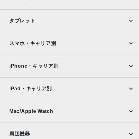
iPhone
Galaxy
タブレット
Google Pixel
Xperia
iPad
iPad mini
AQUOS
Xiaomi
スマホ・キャリア別
iPad Air
iPad Pro
OPPO
Android
docomo
au
Surface
Galaxy Tab
iPhone・キャリア別
SoftBank
楽天モバイル
Xiaomi Tablet
docomo
au
Ymobile
SIMフリー
iPad・キャリア別
SoftBank
楽天モバイル
UQmobile
au
SoftBank
Ymobile
SIMフリー
Mac/Apple Watch
docomo
Wi-Fi
UQmobile
MacBook
MacBook Air
周辺機器