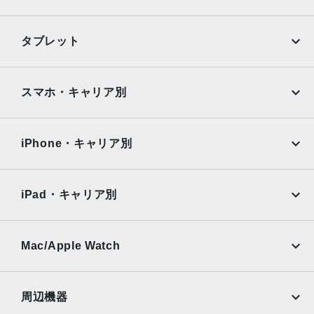
iPhone
Galaxy
タブレット
Google Pixel
Xperia
iPad
iPad mini
AQUOS
Xiaomi
スマホ・キャリア別
iPad Air
iPad Pro
OPPO
Android
docomo
au
Surface
Galaxy Tab
iPhone・キャリア別
SoftBank
楽天モバイル
Xiaomi Tablet
docomo
au
Ymobile
SIMフリー
iPad・キャリア別
SoftBank
楽天モバイル
UQmobile
au
SoftBank
Ymobile
SIMフリー
Mac/Apple Watch
docomo
Wi-Fi
UQmobile
MacBook
MacBook Air
周辺機器