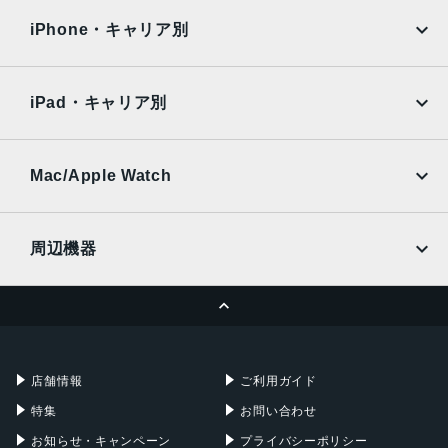
docomo
au
Surface
Galaxy Tab
iPhone・キャリア別
SoftBank
楽天モバイル
Xiaomi Tablet
docomo
au
Ymobile
SIMフリー
iPad・キャリア別
SoftBank
楽天モバイル
UQmobile
au
SoftBank
Ymobile
SIMフリー
Mac/Apple Watch
docomo
Wi-Fi
UQmobile
MacBook
MacBook Air
周辺機器
MacBook Pro
iMac
ページトップへ
Apple Pencil
Keyboard
Mac mini
Mac Studio
充電器
iPadケース
Mac Pro
Apple Watch
店舗情報
ご利用ガイド
特集
お問い合わせ
お知らせ・キャンペーン
プライバシーポリシー