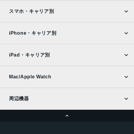
iPad
iPad mini
AQUOS
Xiaomi
スマホ・キャリア別
iPad Air
iPad Pro
OPPO
Android
docomo
au
Surface
Galaxy Tab
iPhone・キャリア別
SoftBank
楽天モバイル
Xiaomi Tablet
docomo
au
Ymobile
SIMフリー
iPad・キャリア別
SoftBank
楽天モバイル
UQmobile
au
SoftBank
Ymobile
SIMフリー
Mac/Apple Watch
docomo
Wi-Fi
UQmobile
MacBook
MacBook Air
周辺機器
MacBook Pro
iMac
ページトップへ
Apple Pencil
Keyboard
Mac mini
Mac Studio
充電器
iPadケース
Mac Pro
Apple Watch