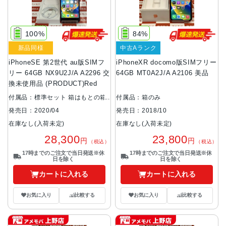
100%
84%
新品同様
中古Aランク
iPhoneSE 第2世代 au版SIMフ
iPhoneXR docomo版SIMフリー
リー 64GB NX9U2J/A A2296 交
64GB MT0A2J/A A2106 美品
換未使用品 (PRODUCT)Red
付属品：標準セット 箱はもとの箱
付属品：箱のみ
ではありません
発売日：2018/10
発売日：2020/04
在庫なし(入荷未定)
在庫なし(入荷未定)
23,800
28,300
円
円
（税込）
（税込）
17時までのご注文で当日発送※休
17時までのご注文で当日発送※休
日を除く
日を除く
カートに入れる
カートに入れる
お気に入り
比較する
お気に入り
比較する