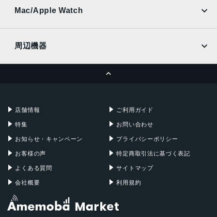
au
SoftBank
Ymobile
SIMフリー
Mac/Apple Watch
docomo
Wi-Fi
UQmobile
MacBook
MacBook Air
周辺機器
MacBook Pro
iMac
ページトップへ
Apple Pencil
Keyboard
Mac mini
Mac Studio
充電器
iPadケース
Mac Pro
Apple Watch
店舗情報
ご利用ガイド
特集
お問い合わせ
お知らせ・キャンペーン
プライバシーポリシー
お客様の声
特定商取引法に基づく表記
よくある質問
サイトマップ
会社概要
利用規約