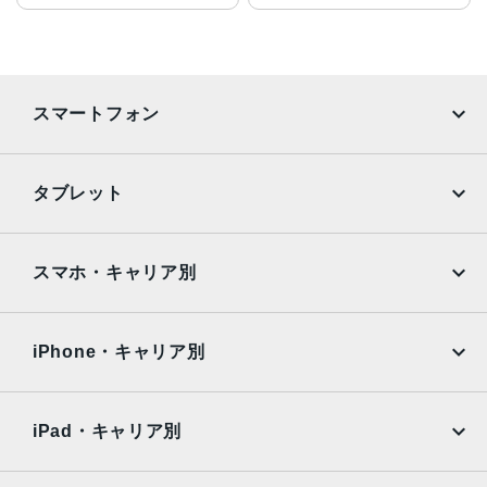
スマートフォン
iPhone
Galaxy
タブレット
Google Pixel
Xperia
iPad
iPad mini
AQUOS
Xiaomi
スマホ・キャリア別
iPad Air
iPad Pro
OPPO
Android
docomo
au
Surface
Galaxy Tab
iPhone・キャリア別
SoftBank
楽天モバイル
Xiaomi Tablet
docomo
au
Ymobile
SIMフリー
iPad・キャリア別
SoftBank
楽天モバイル
UQmobile