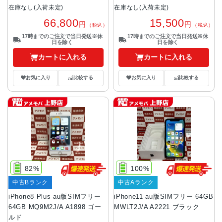
在庫なし(入荷未定)
在庫なし(入荷未定)
66,800
15,500
円
円
（税込）
（税込）
17時までのご注文で当日発送※休
17時までのご注文で当日発送※休
日を除く
日を除く
カートに入れる
カートに入れる
お気に入り
比較する
お気に入り
比較する
82%
100%
中古Bランク
中古Aランク
iPhone8 Plus au版SIMフリー
iPhone11 au版SIMフリー 64GB
64GB MQ9M2J/A A1898 ゴー
MWLT2J/A A2221 ブラック
ルド