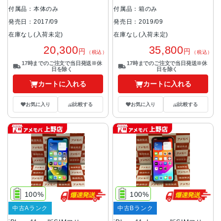
付属品：本体のみ
付属品：箱のみ
発売日：2017/09
発売日：2019/09
在庫なし(入荷未定)
在庫なし(入荷未定)
20,300
35,800
円
円
（税込）
（税込）
17時までのご注文で当日発送※休
17時までのご注文で当日発送※休
日を除く
日を除く
カートに入れる
カートに入れる
お気に入り
比較する
お気に入り
比較する
100%
100%
中古Aランク
中古Bランク