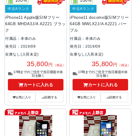
100%
100%
中古Aランク
中古Aランク
iPhone11 Apple版SIMフリー
iPhone11 docomo版SIMフリー
64GB MHDA3J/A A2221 ブラッ
64GB MWLX2J/A A2221 パー
ク
プル
付属品：本体のみ
付属品：本体のみ
発売日：2019/09
発売日：2019/09
在庫なし(入荷未定)
在庫なし(入荷未定)
35,800
35,800
円
円
（税込）
（税込）
17時までのご注文で当日発送※休
17時までのご注文で当日発送※休
日を除く
日を除く
カートに入れる
カートに入れる
お気に入り
比較する
お気に入り
比較する