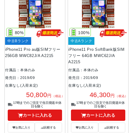
80%
100%
中古Bランク
中古Aランク
iPhone11 Pro au版SIMフリー
iPhone11 Pro SoftBank版SIM
256GB MWC82J/A A2215
フリー 64GB MWC62J/A
A2215
付属品：本体のみ
付属品：本体のみ
発売日：2019/09
発売日：2019/09
在庫なし(入荷未定)
在庫なし(入荷未定)
50,800
46,300
円
円
（税込）
（税込）
17時までのご注文で当日発送※休
17時までのご注文で当日発送※休
日を除く
日を除く
カートに入れる
カートに入れる
お気に入り
比較する
お気に入り
比較する