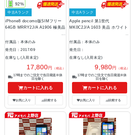
92%
中古Aランク
中古Aランク
iPhone8 docomo版SIMフリー
Apple pencil 第1世代
64GB MRRY2J/A A1906 極美品
MK0C2J/A 1603 美品 ホワイト
付属品：本体のみ
付属品：本体のみ
発売日：2017/09
発売日：
在庫なし(入荷未定)
在庫なし(入荷未定)
17,800
9,980
円
円
（税込）
（税込）
17時までのご注文で当日発送※休
17時までのご注文で当日発送※休
日を除く
日を除く
カートに入れる
カートに入れる
お気に入り
比較する
お気に入り
比較する