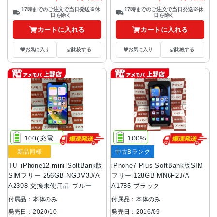
17時までのご注文で当日発送※休
17時までのご注文で当日発送※休
日を除く
日を除く
カートに入れる
カートに入れる
お気に入り
比較する
お気に入り
比較する
100(充電0回)
100%
新品同様
中古Bランク
TU_iPhone12 mini SoftBank版
iPhone7 Plus SoftBank版SIM
SIMフリー 256GB NGDV3J/A
フリー 128GB MN6F2J/A
A2398 交換未使用品 ブルー
A1785 ブラック
付属品：本体のみ
付属品：本体のみ
発売日：2020/10
発売日：2016/09