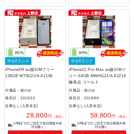
85%
90%
中古Aランク
中古Aランク
iPhoneXR au版SIMフリー
iPhone11 Pro Max au版SIMフ
128GB MT0U2J/A A2106
リー 64GB MWHG2J/A A2218
極美品 ゴールド
付属品：箱のみ
付属品：箱のみ
発売日：2018/10
発売日：2019/09
在庫なし(入荷未定)
在庫なし(入荷未定)
28,800
59,800
円
円
（税込）
（税込）
17時までのご注文で当日発送※休
17時までのご注文で当日発送※休
日を除く
日を除く