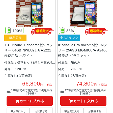
100%
86%
新品同様
中古Aランク
TU_iPhone11 docomo版SIMフ
iPhone12 Pro docomo版SIMフ
リー 64GB NWLU2J/A A2221
リー 256GB MGM93J/A A2406
未使用品 ホワイト
極美品 グラファイト
付属品：標準セット(箱と本体の番
付属品：箱のみ
号が異なります。)
発売日：2020/10
発売日：2019/09
在庫なし(入荷未定)
在庫なし(入荷未定)
74,800
66,800
円
円
（税込）
（税込）
17時までのご注文で当日発送※休
17時までのご注文で当日発送※休
日を除く
日を除く
カートに入れる
カートに入れる
お気に入り
比較する
お気に入り
比較する