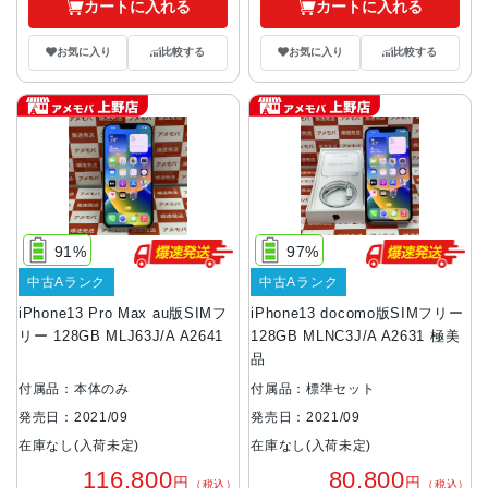
カートに入れる
カートに入れる
お気に入り
比較する
お気に入り
比較する
91%
97%
中古Aランク
中古Aランク
iPhone13 Pro Max au版SIMフ
iPhone13 docomo版SIMフリー
リー 128GB MLJ63J/A A2641
128GB MLNC3J/A A2631 極美
品
付属品：本体のみ
付属品：標準セット
発売日：2021/09
発売日：2021/09
在庫なし(入荷未定)
在庫なし(入荷未定)
116,800
80,800
円
円
（税込）
（税込）