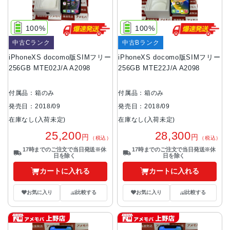
100%
100%
中古Cランク
中古Bランク
iPhoneXS docomo版SIMフリー
iPhoneXS docomo版SIMフリー
256GB MTE02J/A A2098
256GB MTE22J/A A2098
付属品：箱のみ
付属品：箱のみ
発売日：2018/09
発売日：2018/09
在庫なし(入荷未定)
在庫なし(入荷未定)
25,200
28,300
円
円
（税込）
（税込）
17時までのご注文で当日発送※休
17時までのご注文で当日発送※休
日を除く
日を除く
カートに入れる
カートに入れる
お気に入り
比較する
お気に入り
比較する