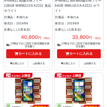
iPhone11 au版SIMフリー
iPhone11 docomo版SIMフリー
128GB MWM22J/A A2221 美品
64GB MWLU2J/A A2221 ホワ
ホワイト
イト
付属品：本体のみ
付属品：本体のみ
発売日：2019/09
発売日：2019/09
在庫なし(入荷未定)
在庫なし(入荷未定)
40,800
33,800
円
円
（税込）
（税込）
17時までのご注文で当日発送※休
17時までのご注文で当日発送※休
日を除く
日を除く
カートに入れる
カートに入れる
お気に入り
比較する
お気に入り
比較する