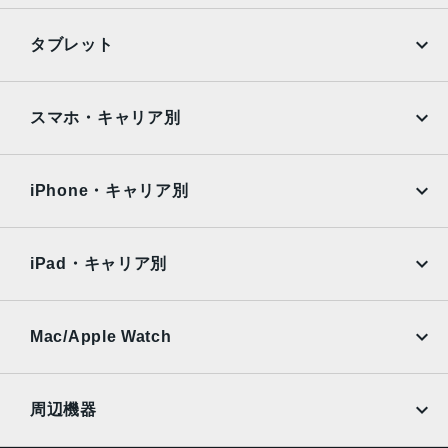
6倍の光学ズームレンジ最大15倍のデジタルズーム
iPhone
Galaxy
TrueDepthカメラ
タブレット
12MPカメラƒ/2.2絞り値
Google Pixel
Xperia
iPad
iPad mini
生体認証
AQUOS
Xiaomi
スマホ・キャリア別
TrueDepthカメラによる顔認識の有効化
iPad Air
iPad Pro
OPPO
Android
発売日
docomo
au
Surface
Galaxy Tab
iPhone・キャリア別
2021年9月24日
SoftBank
楽天モバイル
Xiaomi Tablet
docomo
au
Ymobile
SIMフリー
iPad・キャリア別
SoftBank
楽天モバイル
UQmobile
au
SoftBank
Ymobile
SIMフリー
Mac/Apple Watch
docomo
Wi-Fi
UQmobile
MacBook
MacBook Air
周辺機器
MacBook Pro
iMac