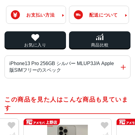
お支払い方法
配送について
お気に入り
商品比較
iPhone13 Pro 256GB シルバー MLUP3J/A Apple
版SIMフリーのスペック
チップ・プロセッサー
この商品を見た人はこんな商品も見ていま
A15 Bionicチップ2つの高性能コアと4つの高効率コアを搭
載した新しい6コアCPU新しい5コアGPU新しい16コアNeu
す
ral Engine
カラー
グラファイト、ゴールド、シルバー、シエラブルー、アル