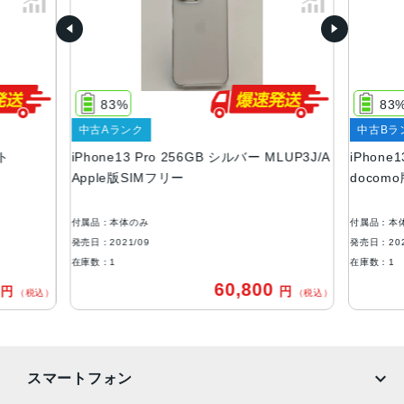
パイングリーン
容量
128GB、256GB、512GB、1TB
83%
83
サイズ・重さ
中古Aランク
中古Bラ
146.7×71.5×7.65mm ・203g
イト
iPhone13 Pro 256GB シルバー MLUP3J/A
iPhone
液晶
Apple版SIMフリー
docom
6.1インチ（対角）オールスクリーンOLEDディスプレイ
付属品：本体のみ
付属品：本
防沫性能、耐水性能、防塵性能
発売日：2021/09
発売日：202
IEC規格60529にもとづくIP68等級（最大水深6メートルで
在庫数：1
在庫数：1
最大30分間）
0
60,800
円
円
（税込）
（税込）
カメラ
Pro 12MPカメラシステム：望遠、広角、超広角カメラ望
遠：ƒ/2.8絞り値広角：ƒ/1.5絞り値超広角：ƒ/1.8絞り値と1
スマートフォン
20°視野角3倍の光学ズームイン、2倍の光学ズームアウト、