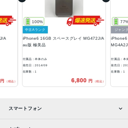
16GB、64GB、128GB
サイズ・重さ
138.1×67×7.1mm ・129g
100%
77
液晶
中古Aランク
ジャン
J/A
iPhone6 16GB スペースグレイ MG472J/A
iPhon
Retina HDディスプレイIPSテクノロジー搭載4.7インチ
au版 極美品
MG4A2J
（対角）LEDバックライトワイドスクリーンMulti-Touchデ
ィスプレイ1,334 x 750ピクセル解像度、326ppi1,400:1コ
ントラスト比（標準）最大輝度500cd/m2（標準）フルsRG
付属品：本体のみ
付属品：本
B規格
発売日：2014/09
発売日：201
在庫数：1
在庫数：1
アウトカメラ
0
6,800
円
円
（税込）
（税込）
8メガピクセルiSightカメラ（1.5ミクロンのピクセルを使
用）Focus Pixelsを使ったオートフォーカスƒ/2.2の開口部
光学式手ぶれ補正（iPhone 6 Plusのみ）True Toneフラッ
シュ
スマートフォン
生体認証
ホームボタンに内蔵された指紋認証センサー
iPhone
Galaxy