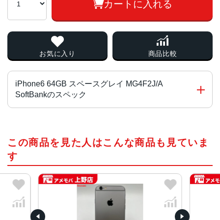
カートに入れる
お気に入り
商品比較
iPhone6 64GB スペースグレイ MG4F2J/A
SoftBankのスペック
チップ・プロセッサー
この商品を見た人はこんな商品も見ていま
64ビットアーキテクチャ搭載A8チップM8モーションコプロ
セッサ
す
カラー
スペースグレイ、シルバー、ゴールド
容量