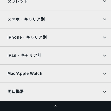
タブレット
発売日
Google Pixel
Xperia
2014年9月19日
iPad
iPad mini
AQUOS
Xiaomi
スマホ・キャリア別
iPad Air
iPad Pro
OPPO
Android
docomo
au
Surface
Galaxy Tab
iPhone・キャリア別
SoftBank
楽天モバイル
Xiaomi Tablet
docomo
au
Ymobile
SIMフリー
iPad・キャリア別
SoftBank
楽天モバイル
UQmobile
au
SoftBank
Ymobile
SIMフリー
Mac/Apple Watch
docomo
Wi-Fi
UQmobile
MacBook
MacBook Air
周辺機器
MacBook Pro
iMac
ページトップへ
Apple Pencil
Keyboard
Mac mini
Mac Studio