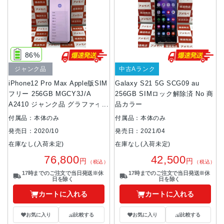
86%
ジャンク品
中古Aランク
iPhone12 Pro Max Apple版SIM
Galaxy S21 5G SCG09 au
フリー 256GB MGCY3J/A
256GB SIMロック解除済 No 商
A2410 ジャンク品 グラファイト
品カラー
付属品：本体のみ
付属品：本体のみ
発売日：2020/10
発売日：2021/04
在庫なし(入荷未定)
在庫なし(入荷未定)
76,800
42,500
円
円
（税込）
（税込）
17時までのご注文で当日発送※休
17時までのご注文で当日発送※休
日を除く
日を除く
カートに入れる
カートに入れる
お気に入り
比較する
お気に入り
比較する