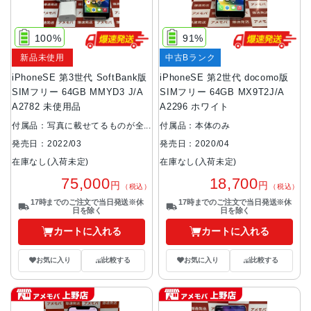
100%
91%
新品未使用
中古Bランク
iPhoneSE 第3世代 SoftBank版
iPhoneSE 第2世代 docomo版
SIMフリー 64GB MMYD3 J/A
SIMフリー 64GB MX9T2J/A
A2782 未使用品
A2296 ホワイト
付属品：写真に載せてるものが全
付属品：本体のみ
てです。
発売日：2020/04
発売日：2022/03
在庫なし(入荷未定)
在庫なし(入荷未定)
18,700
75,000
円
円
（税込）
（税込）
17時までのご注文で当日発送※休
17時までのご注文で当日発送※休
日を除く
日を除く
カートに入れる
カートに入れる
お気に入り
比較する
お気に入り
比較する