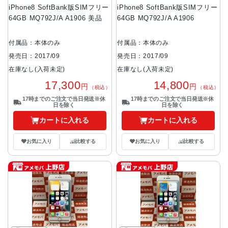
iPhone8 SoftBank版SIMフリー
iPhone8 SoftBank版SIMフリー
64GB MQ792J/A A1906 美品
64GB MQ792J/A A1906
付属品：本体のみ
付属品：本体のみ
発売日：2017/09
発売日：2017/09
在庫なし(入荷未定)
在庫なし(入荷未定)
17,300
14,800
円
円
（税込）
（税込）
17時までのご注文で当日発送※休
17時までのご注文で当日発送※休
日を除く
日を除く
カートに入れる
カートに入れる
お気に入り
比較する
お気に入り
比較する