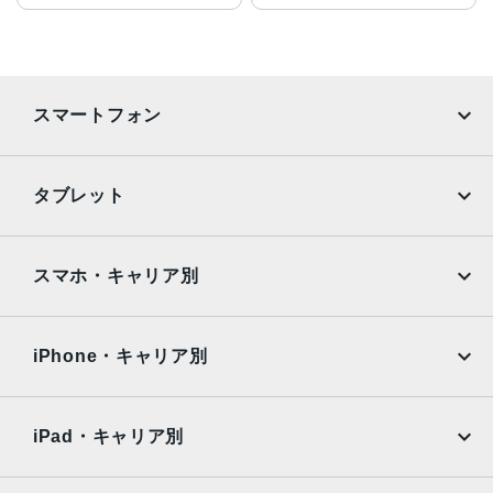
スマートフォン
iPhone
Galaxy
タブレット
Google Pixel
Xperia
iPad
iPad mini
AQUOS
Xiaomi
スマホ・キャリア別
iPad Air
iPad Pro
OPPO
Android
docomo
au
Surface
Galaxy Tab
iPhone・キャリア別
SoftBank
楽天モバイル
Xiaomi Tablet
docomo
au
Ymobile
SIMフリー
iPad・キャリア別
SoftBank
楽天モバイル
UQmobile