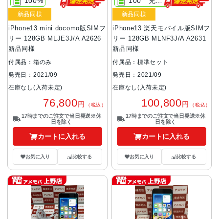
100%
100 充電16回
新品同様
新品同様
iPhone13 mini docomo版SIMフ
iPhone13 楽天モバイル版SIMフ
リー 128GB MLJE3J/A A2626
リー 128GB MLNF3J/A A2631
新品同様
新品同様
付属品：箱のみ
付属品：標準セット
発売日：2021/09
発売日：2021/09
在庫なし(入荷未定)
在庫なし(入荷未定)
76,800
100,800
円
円
（税込）
（税込）
17時までのご注文で当日発送※休
17時までのご注文で当日発送※休
日を除く
日を除く
カートに入れる
カートに入れる
お気に入り
比較する
お気に入り
比較する