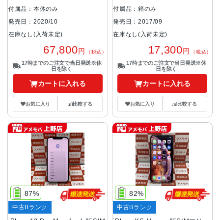
付属品：本体のみ
付属品：箱のみ
発売日：2020/10
発売日：2017/09
在庫なし(入荷未定)
在庫なし(入荷未定)
67,800
17,300
円
円
（税込）
（税込）
17時までのご注文で当日発送※休
17時までのご注文で当日発送※休
日を除く
日を除く
カートに入れる
カートに入れる
お気に入り
比較する
お気に入り
比較する
87%
82%
中古Bランク
中古Bランク