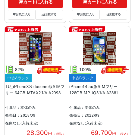
カートに入れる
カートに入れる
お気に入り
比較する
お気に入り
比較する
82%
100%
中古Aランク
中古Bランク
TU_iPhoneXS docomo版SIMフ
iPhone14 au版SIMフリー
リー 64GB MTAX2J/A A2098
128GB MPUQ3J/A A2881
付属品：本体のみ
付属品：本体のみ
発売日：2018/09
発売日：2022/09
在庫なし(入荷未定)
在庫なし(入荷未定)
28,300
69,700
円
円
（税込）
（税込）