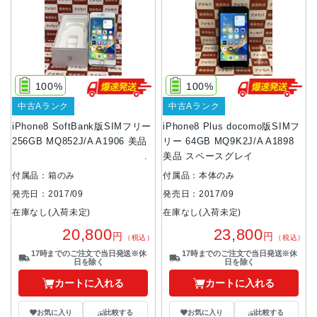
100%
100%
中古Aランク
中古Aランク
iPhone8 SoftBank版SIMフリー
iPhone8 Plus docomo版SIMフ
256GB MQ852J/A A1906 美品
リー 64GB MQ9K2J/A A1898
美品 スペースグレイ
付属品：箱のみ
付属品：本体のみ
発売日：2017/09
発売日：2017/09
在庫なし(入荷未定)
在庫なし(入荷未定)
20,800
23,800
円
円
（税込）
（税込）
17時までのご注文で当日発送※休
17時までのご注文で当日発送※休
日を除く
日を除く
カートに入れる
カートに入れる
お気に入り
比較する
お気に入り
比較する