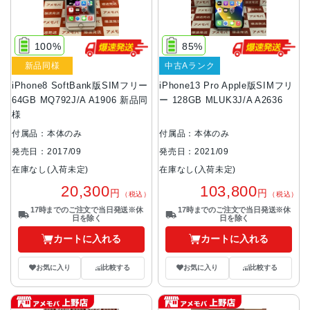
100%
85%
新品同様
中古Aランク
iPhone8 SoftBank版SIMフリー
iPhone13 Pro Apple版SIMフリ
64GB MQ792J/A A1906 新品同
ー 128GB MLUK3J/A A2636
様
付属品：本体のみ
付属品：本体のみ
発売日：2017/09
発売日：2021/09
在庫なし(入荷未定)
在庫なし(入荷未定)
20,300
103,800
円
円
（税込）
（税込）
17時までのご注文で当日発送※休
17時までのご注文で当日発送※休
日を除く
日を除く
カートに入れる
カートに入れる
お気に入り
比較する
お気に入り
比較する