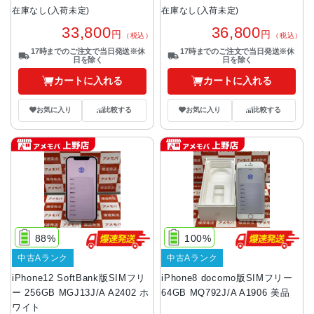
在庫なし(入荷未定)
在庫なし(入荷未定)
33,800
36,800
円
円
（税込）
（税込）
17時までのご注文で当日発送※休
17時までのご注文で当日発送※休
日を除く
日を除く
カートに入れる
カートに入れる
お気に入り
比較する
お気に入り
比較する
88%
100%
中古Aランク
中古Aランク
iPhone12 SoftBank版SIMフリ
iPhone8 docomo版SIMフリー
ー 256GB MGJ13J/A A2402 ホ
64GB MQ792J/A A1906 美品
ワイト