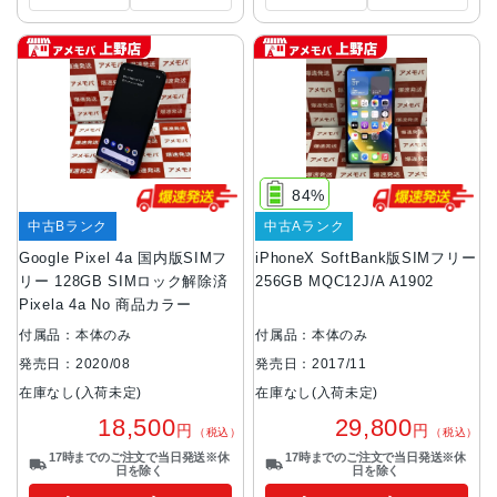
84%
中古Bランク
中古Aランク
Google Pixel 4a 国内版SIMフ
iPhoneX SoftBank版SIMフリー
リー 128GB SIMロック解除済
256GB MQC12J/A A1902
Pixela 4a No 商品カラー
付属品：本体のみ
付属品：本体のみ
発売日：2020/08
発売日：2017/11
在庫なし(入荷未定)
在庫なし(入荷未定)
18,500
29,800
円
円
（税込）
（税込）
17時までのご注文で当日発送※休
17時までのご注文で当日発送※休
日を除く
日を除く