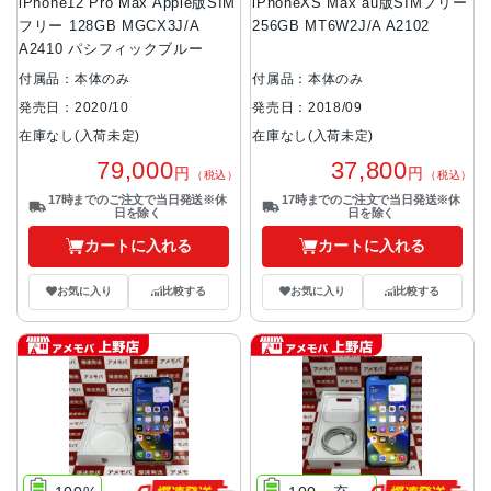
iPhone12 Pro Max Apple版SIM
iPhoneXS Max au版SIMフリー
フリー 128GB MGCX3J/A
256GB MT6W2J/A A2102
A2410 パシフィックブルー
付属品：本体のみ
付属品：本体のみ
発売日：2020/10
発売日：2018/09
在庫なし(入荷未定)
在庫なし(入荷未定)
79,000
37,800
円
円
（税込）
（税込）
17時までのご注文で当日発送※休
17時までのご注文で当日発送※休
日を除く
日を除く
カートに入れる
カートに入れる
お気に入り
比較する
お気に入り
比較する