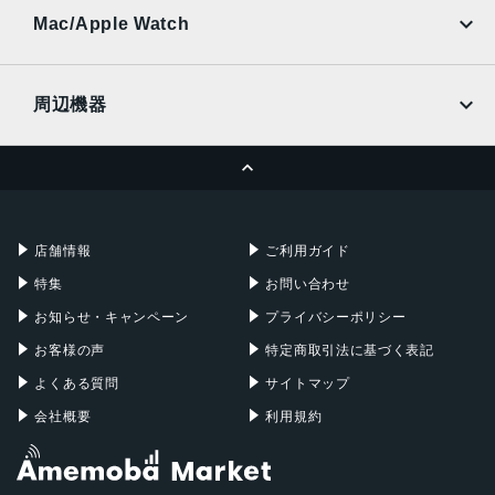
au
SoftBank
Ymobile
SIMフリー
Mac/Apple Watch
docomo
Wi-Fi
UQmobile
MacBook
MacBook Air
周辺機器
MacBook Pro
iMac
ページトップへ
Apple Pencil
Keyboard
Mac mini
Mac Studio
充電器
iPadケース
Mac Pro
Apple Watch
店舗情報
ご利用ガイド
特集
お問い合わせ
お知らせ・キャンペーン
プライバシーポリシー
お客様の声
特定商取引法に基づく表記
よくある質問
サイトマップ
会社概要
利用規約