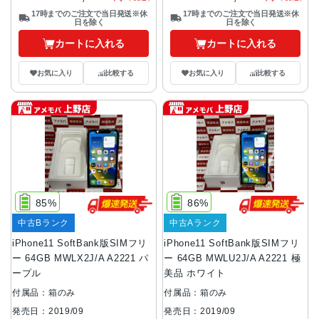
17時までのご注文で当日発送※休
17時までのご注文で当日発送※休
日を除く
日を除く
カートに入れる
カートに入れる
お気に入り
比較する
お気に入り
比較する
85%
86%
中古Bランク
中古Aランク
iPhone11 SoftBank版SIMフリ
iPhone11 SoftBank版SIMフリ
ー 64GB MWLX2J/A A2221 パ
ー 64GB MWLU2J/A A2221 極
ープル
美品 ホワイト
付属品：箱のみ
付属品：箱のみ
発売日：2019/09
発売日：2019/09