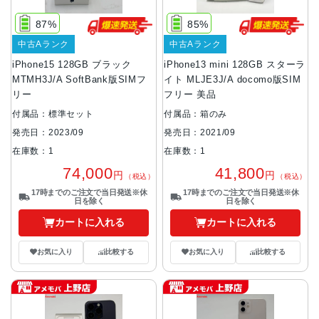
87%
85%
中古Aランク
中古Aランク
iPhone15 128GB ブラック
iPhone13 mini 128GB スターラ
MTMH3J/A SoftBank版SIMフ
イト MLJE3J/A docomo版SIM
リー
フリー 美品
付属品：標準セット
付属品：箱のみ
発売日：2023/09
発売日：2021/09
在庫数：1
在庫数：1
74,000
41,800
円
円
（税込）
（税込）
17時までのご注文で当日発送※休
17時までのご注文で当日発送※休
日を除く
日を除く
カートに入れる
カートに入れる
お気に入り
比較する
お気に入り
比較する