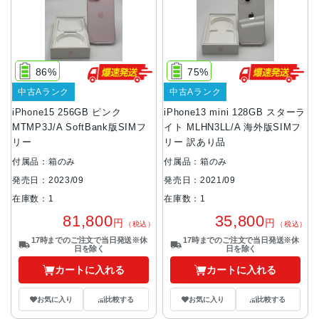
86%
75%
中古Aランク
中古Aランク
iPhone15 256GB ピンク
iPhone13 mini 128GB スターラ
MTMP3J/A SoftBank版SIMフ
イト MLHN3LL/A 海外版SIMフ
リー
リー 訳あり品
付属品：箱のみ
付属品：箱のみ
発売日：2023/09
発売日：2021/09
在庫数：1
在庫数：1
81,800
35,800
円
円
（税込）
（税込）
17時までのご注文で当日発送※休
17時までのご注文で当日発送※休
日を除く
日を除く
カートに入れる
カートに入れる
お気に入り
比較する
お気に入り
比較する