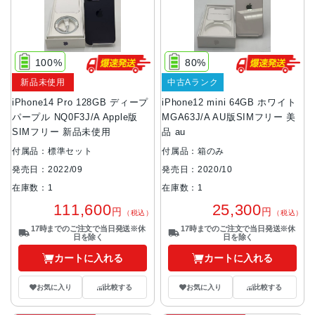
100%
80%
新品未使用
中古Aランク
iPhone14 Pro 128GB ディープ
iPhone12 mini 64GB ホワイト
パープル NQ0F3J/A Apple版
MGA63J/A AU版SIMフリー 美
SIMフリー 新品未使用
品 au
付属品：標準セット
付属品：箱のみ
発売日：2022/09
発売日：2020/10
在庫数：1
在庫数：1
111,600
25,300
円
円
（税込）
（税込）
17時までのご注文で当日発送※休
17時までのご注文で当日発送※休
日を除く
日を除く
カートに入れる
カートに入れる
お気に入り
比較する
お気に入り
比較する