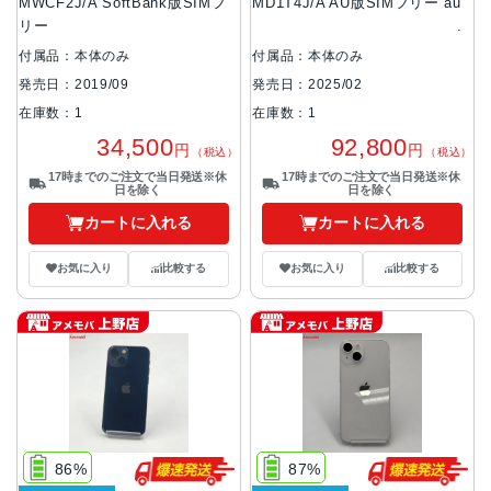
MWCF2J/A SoftBank版SIMフ
MD1T4J/A AU版SIMフリー au
リー
付属品：本体のみ
付属品：本体のみ
発売日：2019/09
発売日：2025/02
在庫数：1
在庫数：1
34,500
92,800
円
円
（税込）
（税込）
17時までのご注文で当日発送※休
17時までのご注文で当日発送※休
日を除く
日を除く
カートに入れる
カートに入れる
お気に入り
比較する
お気に入り
比較する
86%
87%