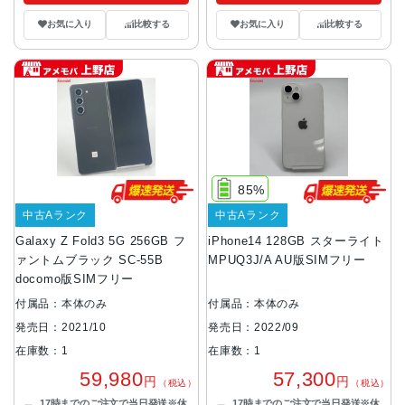
お気に入り
比較する
お気に入り
比較する
85%
中古Aランク
中古Aランク
Galaxy Z Fold3 5G 256GB フ
iPhone14 128GB スターライト
ァントムブラック SC-55B
MPUQ3J/A AU版SIMフリー
docomo版SIMフリー
付属品：本体のみ
付属品：本体のみ
発売日：2021/10
発売日：2022/09
在庫数：1
在庫数：1
59,980
57,300
円
円
（税込）
（税込）
17時までのご注文で当日発送※休
17時までのご注文で当日発送※休