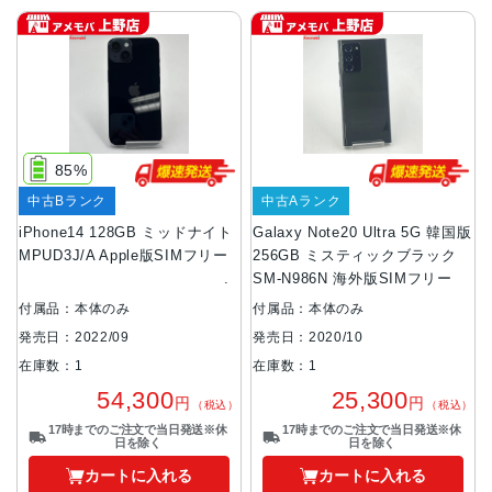
85%
中古Bランク
中古Aランク
iPhone14 128GB ミッドナイト
Galaxy Note20 Ultra 5G 韓国版
MPUD3J/A Apple版SIMフリー
256GB ミスティックブラック
SM-N986N 海外版SIMフリー
付属品：本体のみ
付属品：本体のみ
発売日：2022/09
発売日：2020/10
在庫数：1
在庫数：1
54,300
25,300
円
円
（税込）
（税込）
17時までのご注文で当日発送※休
17時までのご注文で当日発送※休
日を除く
日を除く
カートに入れる
カートに入れる