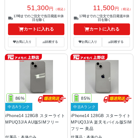
51,300
11,500
円
円
（税込）
（税込）
17時までのご注文で当日発送※休
17時までのご注文で当日発送※休
日を除く
日を除く
カートに入れる
カートに入れる
お気に入り
比較する
お気に入り
比較する
86%
85%
中古Aランク
中古Aランク
iPhone14 128GB スターライト
iPhone14 128GB スターライト
MPUQ3J/A AU版SIMフリー
MPUQ3J/A 楽天モバイル版SIM
フリー 美品
付属品：本体のみ
付属品：本体のみ