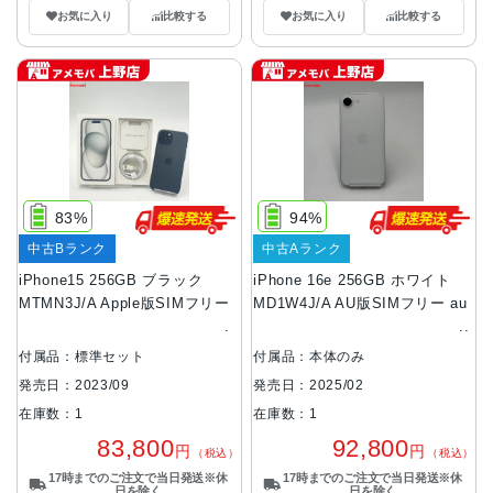
お気に入り
比較する
お気に入り
比較する
83%
94%
中古Bランク
中古Aランク
iPhone15 256GB ブラック
iPhone 16e 256GB ホワイト
MTMN3J/A Apple版SIMフリー
MD1W4J/A AU版SIMフリー au
付属品：標準セット
付属品：本体のみ
発売日：2023/09
発売日：2025/02
在庫数：1
在庫数：1
83,800
92,800
円
円
（税込）
（税込）
17時までのご注文で当日発送※休
17時までのご注文で当日発送※休
日を除く
日を除く