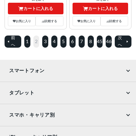
カートに入れる
カートに入れる
お気に入り
比較する
お気に入り
比較する
前
次
1
2
3
4
5
6
7
8
45
46
へ
へ
スマートフォン
iPhone
Galaxy
タブレット
Google Pixel
Xperia
iPad
iPad mini
AQUOS
Xiaomi
スマホ・キャリア別
iPad Air
iPad Pro
OPPO
Android
docomo
au