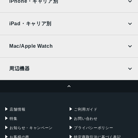
Surface
Galaxy Tab
iPhone・キャリア別
SoftBank
楽天モバイル
Xiaomi Tablet
docomo
au
Ymobile
SIMフリー
iPad・キャリア別
SoftBank
楽天モバイル
UQmobile
au
SoftBank
Ymobile
SIMフリー
Mac/Apple Watch
docomo
Wi-Fi
UQmobile
MacBook
MacBook Air
周辺機器
MacBook Pro
iMac
ページトップへ
Apple Pencil
Keyboard
Mac mini
Mac Studio
充電器
iPadケース
Mac Pro
Apple Watch
店舗情報
ご利用ガイド
特集
お問い合わせ
お知らせ・キャンペーン
プライバシーポリシー
お客様の声
特定商取引法に基づく表記