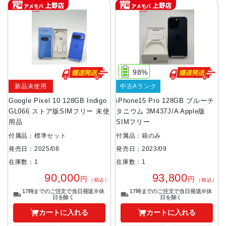
98%
新品未使用
中古Aランク
Google Pixel 10 128GB Indigo
iPhone15 Pro 128GB ブルーチ
GL066 ストア版SIMフリー 未使
タニウム 3M437J/A Apple版
用品
SIMフリー
付属品：標準セット
付属品：箱のみ
発売日：2025/08
発売日：2023/09
在庫数：1
在庫数：1
90,000
93,800
円
円
（税込）
（税込）
17時までのご注文で当日発送※休
17時までのご注文で当日発送※休
日を除く
日を除く
カートに入れる
カートに入れる