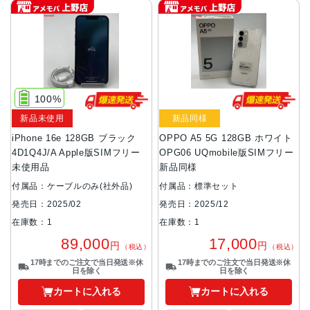
100%
新品未使用
新品同様
iPhone 16e 128GB ブラック
OPPO A5 5G 128GB ホワイト
4D1Q4J/A Apple版SIMフリー
OPG06 UQmobile版SIMフリー
未使用品
新品同様
付属品：ケーブルのみ(社外品)
付属品：標準セット
発売日：2025/02
発売日：2025/12
在庫数：1
在庫数：1
89,000
17,000
円
円
（税込）
（税込）
17時までのご注文で当日発送※休
17時までのご注文で当日発送※休
日を除く
日を除く
カートに入れる
カートに入れる