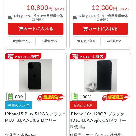
10,800
12,300
円
円
（税込）
（税込）
17時までのご注文で当日発送※休
17時までのご注文で当日発送※休
日を除く
日を除く
カートに入れる
カートに入れる
お気に入り
比較する
お気に入り
比較する
83%
100%
中古Aランク
新品未使用
iPhone15 Plus 512GB ブラック
iPhone 16e 128GB ブラック
MU0T3J/A AU版SIMフリー
4D1Q4J/A Apple版SIMフリー
未使用品
付属品：本体のみ
付属品：ケーブルのみ(社外品)