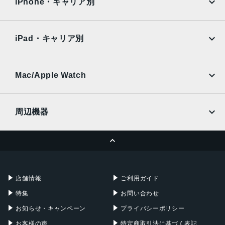
Surface
Galaxy Tab
iPhone・キャリア別
SoftBank
楽天モバイル
Xiaomi Tablet
docomo
au
Ymobile
SIMフリー
iPad・キャリア別
SoftBank
楽天モバイル
UQmobile
au
SoftBank
Ymobile
SIMフリー
Mac/Apple Watch
docomo
Wi-Fi
UQmobile
MacBook
MacBook Air
周辺機器
MacBook Pro
iMac
ページトップへ
Apple Pencil
Keyboard
Mac mini
Mac Studio
充電器
iPadケース
Mac Pro
Apple Watch
店舗情報
ご利用ガイド
特集
お問い合わせ
お知らせ・キャンペーン
プライバシーポリシー
お客様の声
特定商取引法に基づく表記