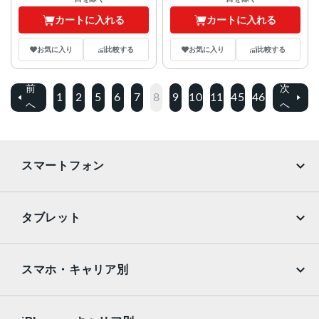
カートに入れる
カートに入れる
お気に入り
比較する
お気に入り
比較する
前
次
1
2
5
6
7
8
9
10
11
45
46
へ
へ
スマートフォン
iPhone
Galaxy
タブレット
Google Pixel
Xperia
iPad
iPad mini
AQUOS
Xiaomi
スマホ・キャリア別
iPad Air
iPad Pro
OPPO
Android
docomo
au