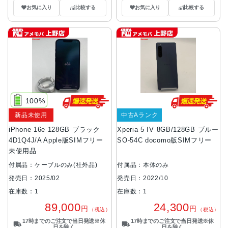
お気に入り
比較する
お気に入り
比較する
100%
新品未使用
中古Aランク
iPhone 16e 128GB ブラック
Xperia 5 IV 8GB/128GB ブルー
4D1Q4J/A Apple版SIMフリー
SO-54C docomo版SIMフリー
未使用品
付属品：ケーブルのみ(社外品)
付属品：本体のみ
発売日：2025/02
発売日：2022/10
在庫数：1
在庫数：1
89,000
24,300
円
円
（税込）
（税込）
17時までのご注文で当日発送※休
17時までのご注文で当日発送※休
日を除く
日を除く