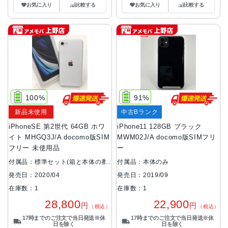
お気に入り
比較する
お気に入り
比較する
100%
91%
新品未使用
中古Bランク
iPhoneSE 第2世代 64GB ホワ
iPhone11 128GB ブラック
イト MHGQ3J/A docomo版SIM
MWM02J/A docomo版SIMフリ
フリー 未使用品
ー
付属品：標準セット(箱と本体の番
付属品：本体のみ
号が異なります。)
発売日：2019/09
発売日：2020/04
在庫数：1
在庫数：1
22,900
28,800
円
円
（税込）
（税込）
17時までのご注文で当日発送※休
17時までのご注文で当日発送※休
日を除く
日を除く