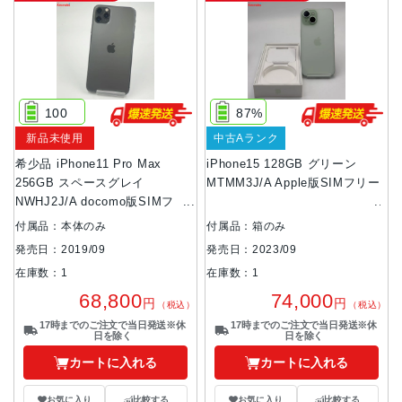
100
87%
新品未使用
中古Aランク
希少品 iPhone11 Pro Max
iPhone15 128GB グリーン
256GB スペースグレイ
MTMM3J/A Apple版SIMフリー
NWHJ2J/A docomo版SIMフリ
ー 未使用品
付属品：本体のみ
付属品：箱のみ
発売日：2019/09
発売日：2023/09
在庫数：1
在庫数：1
68,800
74,000
円
円
（税込）
（税込）
17時までのご注文で当日発送※休
17時までのご注文で当日発送※休
日を除く
日を除く
カートに入れる
カートに入れる
お気に入り
比較する
お気に入り
比較する