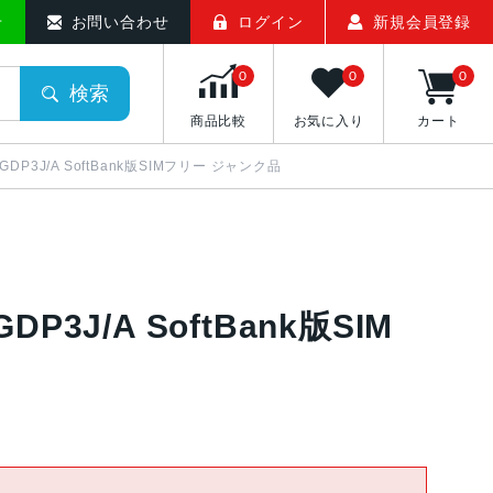
せ
お問い合わせ
ログイン
新規会員登録
0
0
0
検索
商品比較
お気に入り
カート
 MGDP3J/A SoftBank版SIMフリー ジャンク品
GDP3J/A SoftBank版SIM