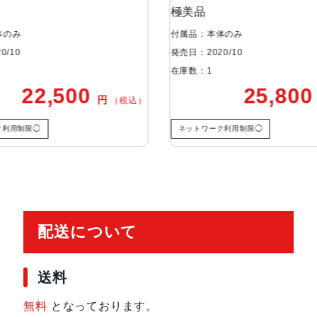
極美品
ー ジャ
ブロードバンド世
5G
代
付属品：本体のみ
付属品：本
発売日：2020/10
発売日：202
在庫数：1
在庫数：1
通信規格
CDMA方式, GSM方式
25,800
円
税込）
（税込）
カラー
Black, Blue, Green, PRODUCT(RED
ネットワーク利用制限◯
ネットワー
特長
クワッドバンド, スマートフォン, 
イ, 防滴
レンズ数
デュアルレンズ
配送について
RAM
4 GB
送料
保護
耐指紋撥油コーティング, 防塵, 防水
無料
となっております。