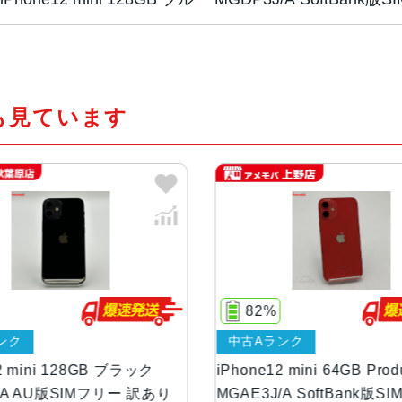
画面サイズ
5.4インチ
も見ています
発売日
2020年10月
質量
133g
画面解像度
2340 X 1080
OS
iOS
82%
84%
ストレージ容量
64GB, 128GB, 256GB
中古Aランク
ジャン
iPhone12 mini 64GB Product Red
iPhone1
本体素材
アルミニウム, ガラス
り
MGAE3J/A SoftBank版SIMフリー
MGDJ3