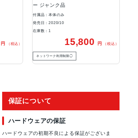
ンク品
品 au
体のみ
付属品：本体のみ
0/10
発売日：2020/10
在庫数：1
15,800
24,80
円
（税込）
) Special Edition, Red, White
ク利用制限◯
ネットワーク利用制限◯
ワイヤレス充電, 急速充電可能, 有機ELディスプレ
保証について
ハードウェアの保証
, 防滴
ハードウェアの初期不良による保証がございま