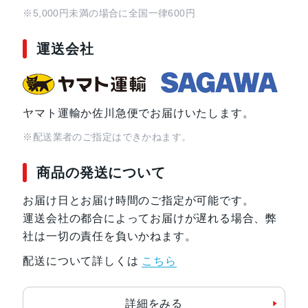
認証機能
顔認証
※5,000円未満の場合に全国一律600円
運送会社
搭載センサー
ジャイロセンサー, デジタルコンパス,
接センサー
SIMスロット数
シングルSIM+eSIM
ヤマト運輸か佐川急便でお届けいたします。
※配送業者のご指定はできかねます。
前面カメラ解像度
1,200万画素
商品の発送について
お届け日とお届け時間のご指定が可能です。
運送会社の都合によってお届けが遅れる場合、弊
社は一切の責任を負いかねます。
配送について詳しくは
こちら
詳細をみる