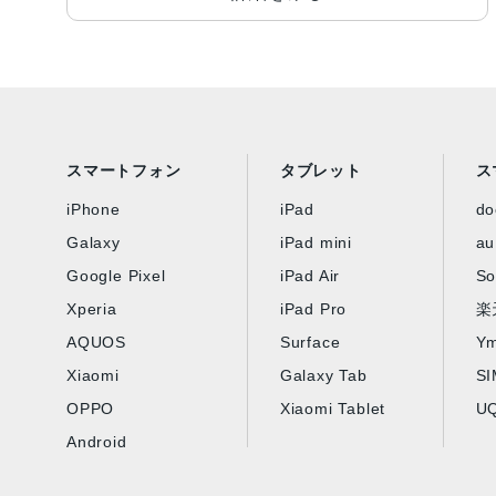
スマートフォン
タブレット
ス
iPhone
iPad
d
Galaxy
iPad mini
au
Google Pixel
iPad Air
So
Xperia
iPad Pro
楽
AQUOS
Surface
Ym
Xiaomi
Galaxy Tab
S
OPPO
Xiaomi Tablet
UQ
Android