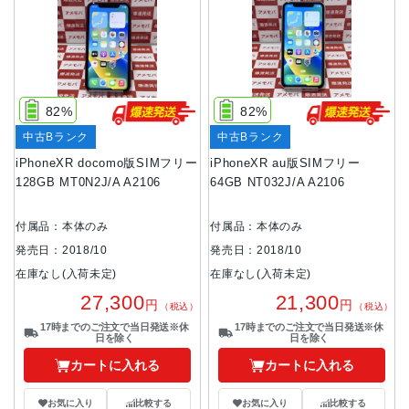
82%
82%
中古Bランク
中古Bランク
iPhoneXR docomo版SIMフリー
iPhoneXR au版SIMフリー
128GB MT0N2J/A A2106
64GB NT032J/A A2106
付属品：本体のみ
付属品：本体のみ
発売日：2018/10
発売日：2018/10
在庫なし(入荷未定)
在庫なし(入荷未定)
27,300
21,300
円
円
（税込）
（税込）
17時までのご注文で当日発送※休
17時までのご注文で当日発送※休
日を除く
日を除く
カートに入れる
カートに入れる
お気に入り
比較する
お気に入り
比較する