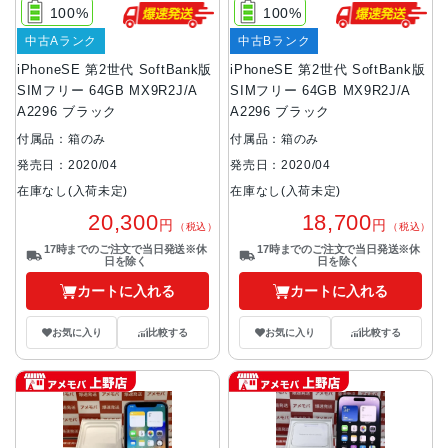
100%
100%
中古Aランク
中古Bランク
iPhoneSE 第2世代 SoftBank版
iPhoneSE 第2世代 SoftBank版
SIMフリー 64GB MX9R2J/A
SIMフリー 64GB MX9R2J/A
A2296 ブラック
A2296 ブラック
付属品：箱のみ
付属品：箱のみ
発売日：2020/04
発売日：2020/04
在庫なし(入荷未定)
在庫なし(入荷未定)
20,300
18,700
円
円
（税込）
（税込）
17時までのご注文で当日発送※休
17時までのご注文で当日発送※休
日を除く
日を除く
カートに入れる
カートに入れる
お気に入り
比較する
お気に入り
比較する