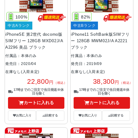
100%
82%
中古Aランク
中古Bランク
iPhoneSE 第2世代 docomo版
iPhone11 SoftBank版SIMフリ
SIMフリー 128GB MXD02J/A
ー 128GB MWM02J/A A2221
A2296 美品 ブラック
ブラック
付属品：本体のみ
付属品：本体のみ
発売日：2020/04
発売日：2019/09
在庫なし(入荷未定)
在庫なし(入荷未定)
22,800
38,300
円
円
（税込）
（税込）
17時までのご注文で当日発送※休
17時までのご注文で当日発送※休
日を除く
日を除く
カートに入れる
カートに入れる
お気に入り
比較する
お気に入り
比較する