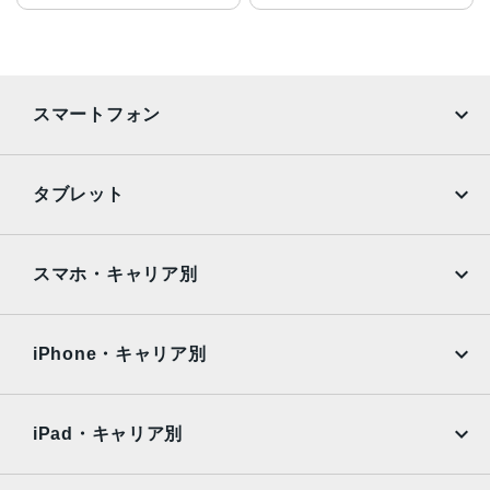
スマートフォン
iPhone
Galaxy
タブレット
Google Pixel
Xperia
iPad
iPad mini
AQUOS
Xiaomi
スマホ・キャリア別
iPad Air
iPad Pro
OPPO
Android
docomo
au
Surface
Galaxy Tab
iPhone・キャリア別
SoftBank
楽天モバイル
Xiaomi Tablet
docomo
au
Ymobile
SIMフリー
iPad・キャリア別
SoftBank
楽天モバイル
UQmobile