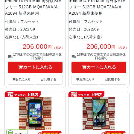
iPhone14 Pro Max 海外版SIM
iPhone14 Pro Max 海外版SIM
フリー 512GB MQAF3AA/A
フリー 512GB MQAF3AA/A
A2894 新品未使用
A2894 新品未使用
付属品：フルセット
付属品：フルセット
発売日：2022/09
発売日：2022/09
在庫なし(入荷未定)
在庫なし(入荷未定)
206,000
206,000
円
円
（税込）
（税込）
17時までのご注文で当日発送※休
17時までのご注文で当日発送※休
日を除く
日を除く
カートに入れる
カートに入れる
お気に入り
比較する
お気に入り
比較する