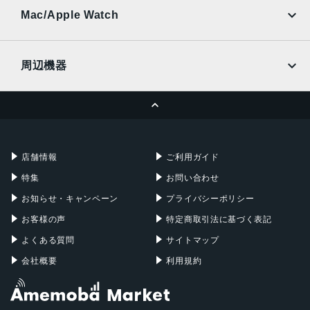
au
SoftBank
Ymobile
SIMフリー
Mac/Apple Watch
docomo
Wi-Fi
UQmobile
MacBook
MacBook Air
周辺機器
MacBook Pro
iMac
ページトップへ
Apple Pencil
Keyboard
Mac mini
Mac Studio
充電器
iPadケース
Mac Pro
Apple Watch
店舗情報
ご利用ガイド
特集
お問い合わせ
お知らせ・キャンペーン
プライバシーポリシー
お客様の声
特定商取引法に基づく表記
よくある質問
サイトマップ
会社概要
利用規約