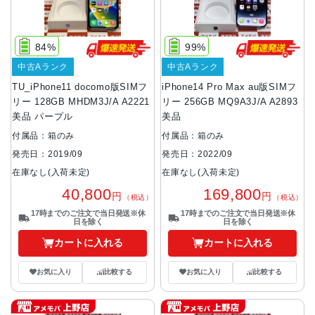
84%
99%
中古Aランク
中古Aランク
TU_iPhone11 docomo版SIMフ
iPhone14 Pro Max au版SIMフ
リー 128GB MHDM3J/A A2221
リー 256GB MQ9A3J/A A2893
美品 パープル
美品
付属品：箱のみ
付属品：箱のみ
発売日：2019/09
発売日：2022/09
在庫なし(入荷未定)
在庫なし(入荷未定)
40,800
169,800
円
円
（税込）
（税込）
17時までのご注文で当日発送※休
17時までのご注文で当日発送※休
日を除く
日を除く
カートに入れる
カートに入れる
お気に入り
比較する
お気に入り
比較する