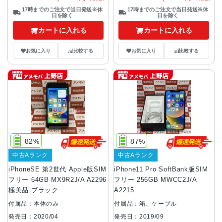
17時までのご注文で当日発送※休
17時までのご注文で当日発送※休
日を除く
日を除く
カートに入れる
カートに入れる
お気に入り
比較する
お気に入り
比較する
82%
87%
中古Aランク
中古Aランク
iPhoneSE 第2世代 Apple版SIM
iPhone11 Pro SoftBank版SIM
フリー 64GB MX9R2J/A A2296
フリー 256GB MWCC2J/A
極美品 ブラック
A2215
付属品：本体のみ
付属品：箱、ケーブル
発売日：2020/04
発売日：2019/09