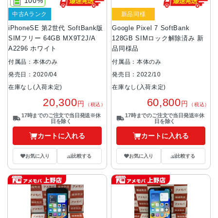
100%
中古Aランク
新品同様
iPhoneSE 第2世代 SoftBank版
Google Pixel 7 SoftBank
SIMフリー 64GB MX9T2J/A
128GB SIMロック解除済み 新
A2296 ホワイト
品同様品
付属品：本体のみ
付属品：本体のみ
発売日：2020/04
発売日：2022/10
在庫なし(入荷未定)
在庫なし(入荷未定)
20,300
60,800
円
円
（税込）
（税込）
17時までのご注文で当日発送※休
17時までのご注文で当日発送※休
日を除く
日を除く
カートに入れる
カートに入れる
お気に入り
比較する
お気に入り
比較する