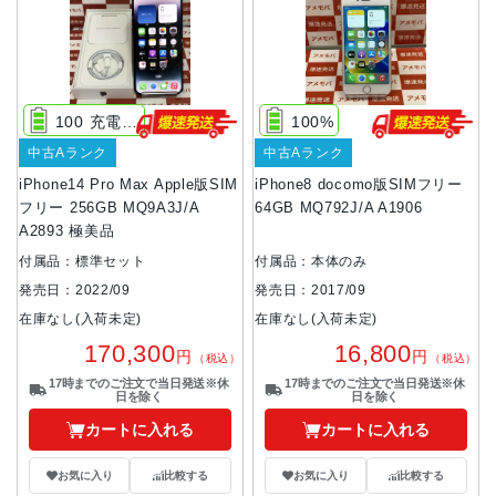
100 充電21回
100%
中古Aランク
中古Aランク
iPhone14 Pro Max Apple版SIM
iPhone8 docomo版SIMフリー
フリー 256GB MQ9A3J/A
64GB MQ792J/A A1906
A2893 極美品
付属品：標準セット
付属品：本体のみ
発売日：2022/09
発売日：2017/09
在庫なし(入荷未定)
在庫なし(入荷未定)
170,300
16,800
円
円
（税込）
（税込）
17時までのご注文で当日発送※休
17時までのご注文で当日発送※休
日を除く
日を除く
カートに入れる
カートに入れる
お気に入り
比較する
お気に入り
比較する