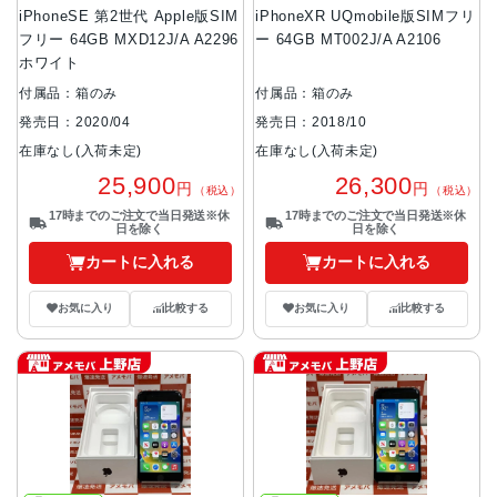
iPhoneSE 第2世代 Apple版SIM
iPhoneXR UQmobile版SIMフリ
フリー 64GB MXD12J/A A2296
ー 64GB MT002J/A A2106
ホワイト
付属品：箱のみ
付属品：箱のみ
発売日：2020/04
発売日：2018/10
在庫なし(入荷未定)
在庫なし(入荷未定)
25,900
26,300
円
円
（税込）
（税込）
17時までのご注文で当日発送※休
17時までのご注文で当日発送※休
日を除く
日を除く
カートに入れる
カートに入れる
お気に入り
比較する
お気に入り
比較する