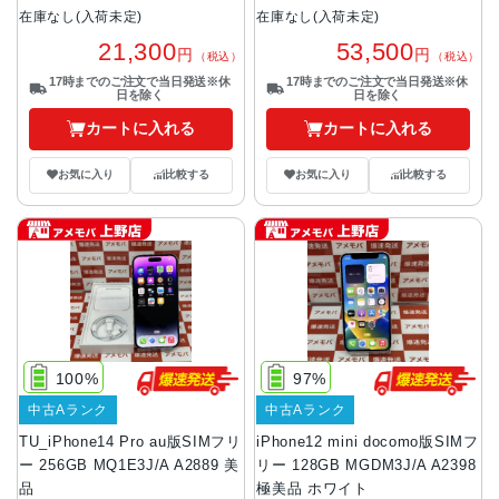
在庫なし(入荷未定)
在庫なし(入荷未定)
21,300
53,500
円
円
（税込）
（税込）
17時までのご注文で当日発送※休
17時までのご注文で当日発送※休
日を除く
日を除く
カートに入れる
カートに入れる
お気に入り
比較する
お気に入り
比較する
100%
97%
中古Aランク
中古Aランク
TU_iPhone14 Pro au版SIMフリ
iPhone12 mini docomo版SIMフ
ー 256GB MQ1E3J/A A2889 美
リー 128GB MGDM3J/A A2398
品
極美品 ホワイト