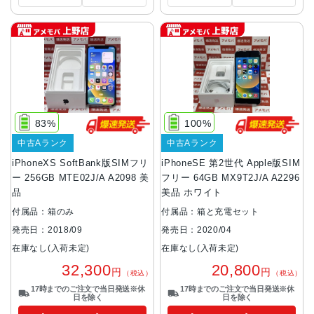
83%
100%
中古Aランク
中古Aランク
iPhoneXS SoftBank版SIMフリ
iPhoneSE 第2世代 Apple版SIM
ー 256GB MTE02J/A A2098 美
フリー 64GB MX9T2J/A A2296
品
美品 ホワイト
付属品：箱のみ
付属品：箱と充電セット
発売日：2018/09
発売日：2020/04
在庫なし(入荷未定)
在庫なし(入荷未定)
32,300
20,800
円
円
（税込）
（税込）
17時までのご注文で当日発送※休
17時までのご注文で当日発送※休
日を除く
日を除く