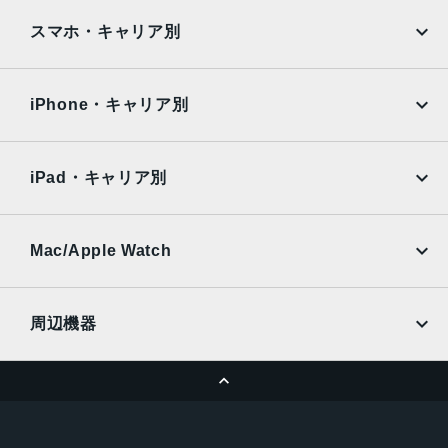
iPad
iPad mini
生体認証
AQUOS
Xiaomi
スマホ・キャリア別
TrueDepthカメラによる顔認識の有効化
iPad Air
iPad Pro
OPPO
Android
発売日
docomo
au
Surface
Galaxy Tab
iPhone・キャリア別
2021年9月24日
SoftBank
楽天モバイル
Xiaomi Tablet
docomo
au
Ymobile
SIMフリー
iPad・キャリア別
SoftBank
楽天モバイル
UQmobile
au
SoftBank
Ymobile
SIMフリー
Mac/Apple Watch
docomo
Wi-Fi
UQmobile
MacBook
MacBook Air
周辺機器
MacBook Pro
iMac
ページトップへ
Apple Pencil
Keyboard
Mac mini
Mac Studio
充電器
iPadケース
Mac Pro
Apple Watch