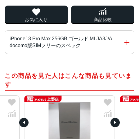
お気に入り
商品比較
iPhone13 Pro Max 256GB ゴールド MLJA3J/A
docomo版SIMフリーのスペック
チップ・プロセッサー
この商品を見た人はこんな商品も見ていま
A15 Bionicチップ2つの高性能コアと4つの高効率コアを搭
載した新しい6コアCPU新しい5コアGPU新しい16コアNeu
す
ral Engine
カラー
グラファイト、ゴールド、シルバー、シエラブルー、アル
パイングリーン
容量