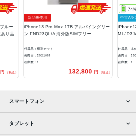
128GB、256GB、512GB、1TB
74
サイズ・重さ
新品未使用
中古Aラ
160.8×78.1×7.65mm ・238g
エラブルー
iPhone13 Pro Max 1TB アルパイングリー
iPhone
液晶
 訳あり品
ン FND23QL/A 海外版SIMフリー
MLJD3
6.7インチ（対角）オールスクリーンOLEDディスプレイ
付属品：標準セット
付属品：本
防沫性能、耐水性能、防塵性能
発売日：2021/09
発売日：202
IEC規格60529にもとづくIP68等級（最大水深6メートルで
在庫数：1
在庫数：1
最大30分間）
0
132,800
円
円
（税込）
（税込）
カメラ
Pro 12MPカメラシステム：望遠、広角、超広角カメラ望
遠：ƒ/2.8絞り値広角：ƒ/1.5絞り値超広角：ƒ/1.8絞り値と1
スマートフォン
20°視野角3倍の光学ズームイン、2倍の光学ズームアウト、
6倍の光学ズームレンジ最大15倍のデジタルズーム
iPhone
Galaxy
TrueDepthカメラ
タブレット
12MPカメラƒ/2.2絞り値
Google Pixel
Xperia