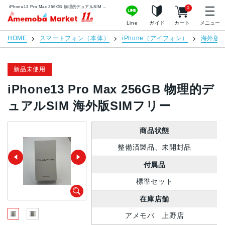
iPhone13 Pro Max 256GB 物理的デュアルSIM 海外版SIMフリー | 中古スマホ販売のアメモバマーケット
0
アメモバマーケット
Line
ガイド
カート
メニュー
HOME
スマートフォン（本体）
iPhone（アイフォン）
海外版S
新品未使用
iPhone13 Pro Max 256GB 物理的デ
ュアルSIM 海外版SIMフリー
商品状態
整備済製品、未開封品
付属品
標準セット
在庫店舗
アメモバ 上野店