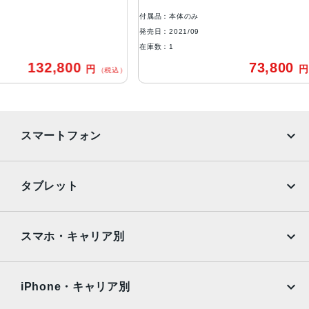
6.7インチ（対角）オールスクリーンOLEDディスプレイ
付属品：本体のみ
防沫性能、耐水性能、防塵性能
発売日：2021/09
IEC規格60529にもとづくIP68等級（最大水深6メートルで
在庫数：1
最大30分間）
2,800
73,800
円
円
（税込）
（税込）
カメラ
Pro 12MPカメラシステム：望遠、広角、超広角カメラ望
遠：ƒ/2.8絞り値広角：ƒ/1.5絞り値超広角：ƒ/1.8絞り値と1
スマートフォン
20°視野角3倍の光学ズームイン、2倍の光学ズームアウト、
6倍の光学ズームレンジ最大15倍のデジタルズーム
iPhone
Galaxy
TrueDepthカメラ
タブレット
12MPカメラƒ/2.2絞り値
Google Pixel
Xperia
iPad
iPad mini
生体認証
AQUOS
Xiaomi
スマホ・キャリア別
TrueDepthカメラによる顔認識の有効化
iPad Air
iPad Pro
OPPO
Android
発売日
docomo
au
Surface
Galaxy Tab
iPhone・キャリア別
2021年9月24日
SoftBank
楽天モバイル