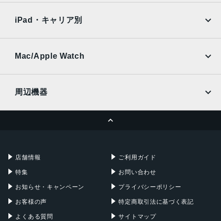
Xiaomi Tablet
docomo
au
Ymobile
SIMフリー
iPad・キャリア別
SoftBank
楽天モバイル
UQmobile
au
SoftBank
Ymobile
SIMフリー
Mac/Apple Watch
docomo
Wi-Fi
UQmobile
MacBook
MacBook Air
周辺機器
MacBook Pro
iMac
ページトップへ
Apple Pencil
Keyboard
Mac mini
Mac Studio
充電器
iPadケース
Mac Pro
Apple Watch
店舗情報
ご利用ガイド
特集
お問い合わせ
お知らせ・キャンペーン
プライバシーポリシー
お客様の声
特定商取引法に基づく表記
よくある質問
サイトマップ