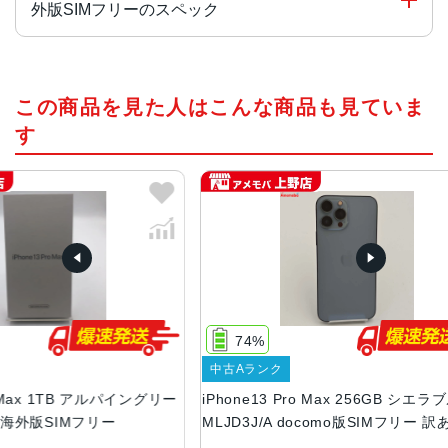
外版SIMフリーのスペック
チップ・プロセッサー
この商品を見た人はこんな商品も見ていま
A15 Bionicチップ2つの高性能コアと4つの高効率コアを搭
載した新しい6コアCPU新しい5コアGPU新しい16コアNeu
す
ral Engine
カラー
グラファイト、ゴールド、シルバー、シエラブルー、アル
パイングリーン
容量
128GB、256GB、512GB、1TB
74%
サイズ・重さ
中古Aランク
160.8×78.1×7.65mm ・238g
1TB アルパイングリー
iPhone13 Pro Max 256GB シエラブルー
液晶
IMフリー
MLJD3J/A docomo版SIMフリー 訳あり品