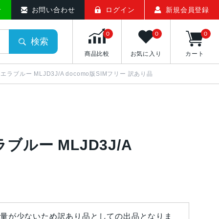
せ
お問い合わせ
ログイン
新規会員登録
0
0
0
検索
商品比較
お気に入り
カート
GB シエラブルー MLJD3J/A docomo版SIMフリー 訳あり品
エラブルー MLJD3J/A
量が少ないため訳あり品としての出品となりま