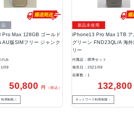
液晶
6.7インチ（対角）オールスクリー
新品未使用
防沫性能、耐水性
IEC規格60529にもとづくIP68
能、防塵性能
ax 128GB ゴールド
iPhone13 Pro Max 1TB アルパイン
SIMフリー ジャンク
グリーン FND23QL/A 海外版SIMフ
リー
カメラ
Pro 12MPカメラシステム：望遠、
5絞り値超広角：ƒ/1.8絞り値と1
付属品：標準セット
アウト、6倍の光学ズームレンジ最
発売日：2021/09
在庫数：1
TrueDepthカメラ
12MPカメラƒ/2.2絞り値
,800
132,800
円
円
（税込）
（税込）
生体認証
TrueDepthカメラによる顔認識の
ネットワーク利用制限－
発売日
2021年9月24日