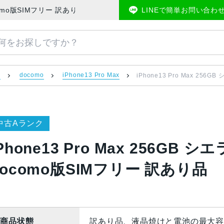
/A docomo版SIMフリー 訳あり品 | 中古スマホ販売のアメモバマーケット
LINEで簡単お問い合わ
）
docomo
iPhone13 Pro Max
iPhone13 Pro Max 256
中古Aランク
Phone13 Pro Max 256GB シ
docomo版SIMフリー 訳あり品
商品状態
訳あり品、液晶焼けと電池の最大容