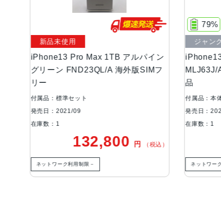
79%
新品未使用
ジャンク品
Phone13 Pro Max 1TB アルパイン
iPhone13 Pro M
リーン FND23QL/A 海外版SIMフ
MLJ63J/A AU版
リー
品
属品：標準セット
付属品：本体のみ
売日：2021/09
発売日：2021/09
庫数：1
在庫数：1
132,800
50
円
（税込）
ネットワーク利用制限－
ネットワーク利用制限△
ご利用ガイド