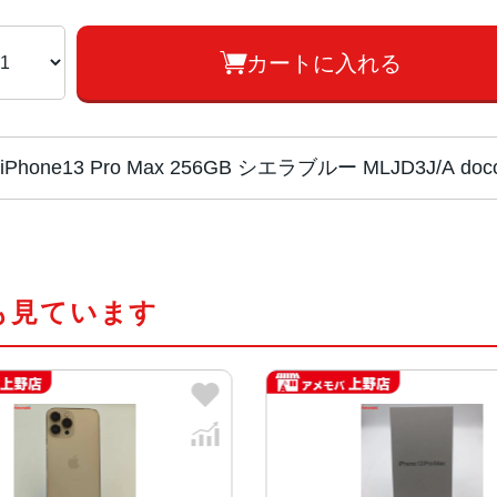
カートに入れる
iPhone13 Pro Max 256GB シエラブルー MLJD3J/
チップ・プロセッ
A15 Bionicチップ2つの高性
サー
新しい5コアGPU新しい16コアNeural
も見ています
カラー
グラファイト、ゴールド、シルバー
容量
128GB、256GB、512GB、1TB
サイズ・重さ
160.8×78.1×7.65mm ・238g