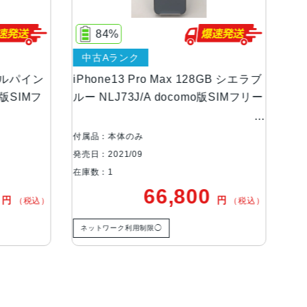
ンOLEDディスプレイ
84%
中古Aランク
新品未使用
等級（最大水深6メートルで最大30分間）
iPhone13 Pro Max 128GB シエラブ
iPhone13 P
ルー NLJ73J/A docomo版SIMフリー
グリーン FND
リー
広角、超広角カメラ望遠：ƒ/2.8絞り値広角：ƒ/1.
20°視野角3倍の光学ズームイン、2倍の光学ズーム
付属品：本体のみ
付属品：標準セッ
大15倍のデジタルズーム
発売日：2021/09
発売日：2021/09
在庫数：1
在庫数：1
66,800
1
円
（税込）
有効化
ネットワーク利用制限◯
ネットワーク利用