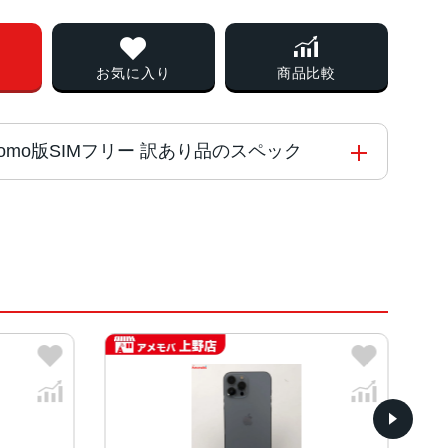
お気に入り
商品比較
A docomo版SIMフリー 訳あり品のスペック
能コアと4つの高効率コアを搭載した新しい6コアCPU
 Engine
、シエラブルー、アルパイングリーン