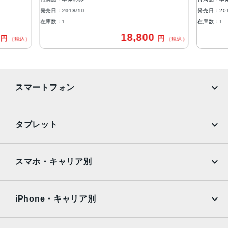
発売日：2018/10
発売日：201
生体認証
在庫数：1
在庫数：1
FaceID
0
18,800
円
円
（税込）
（税込）
発売日
2018年10月26日
スマートフォン
iPhone
Galaxy
タブレット
Google Pixel
Xperia
iPad
iPad mini
AQUOS
Xiaomi
スマホ・キャリア別
iPad Air
iPad Pro
OPPO
Android
docomo
au
Surface
Galaxy Tab
iPhone・キャリア別
SoftBank
楽天モバイル
Xiaomi Tablet