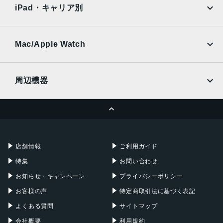
docomo
au
Ymobile
SIMフリー
iPad・キャリア別
SoftBank
楽天モバイル
UQmobile
au
SoftBank
Ymobile
SIMフリー
Mac/Apple Watch
docomo
Wi-Fi
UQmobile
MacBook
MacBook Air
周辺機器
MacBook Pro
iMac
ページトップへ
Apple Pencil
Keyboard
Mac mini
Mac Studio
充電器
iPadケース
Mac Pro
Apple Watch
店舗情報
ご利用ガイド
特集
お問い合わせ
お知らせ・キャンペーン
プライバシーポリシー
お客様の声
特定商取引法に基づく表記
よくある質問
サイトマップ
会社概要
利用規約