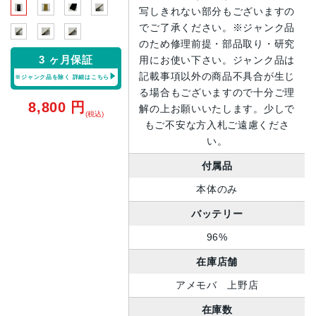
写しきれない部分もございますの
でご了承ください。※ジャンク品
のため修理前提・部品取り・研究
3 ヶ月保証
用にお使い下さい。ジャンク品は
記載事項以外の商品不具合が生じ
※ジャンク品を除く
詳細はこちら
る場合もございますので十分ご理
8,800
円
解の上お願いいたします。少しで
(税込)
もご不安な方入札ご遠慮くださ
い。
付属品
本体のみ
バッテリー
96%
在庫店舗
アメモバ 上野店
在庫数