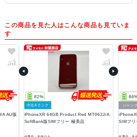
チップ・プロセッサー
この商品を見た人はこんな商品も見ていま
Apple A12 Bionic・第2世代のNeural Engine
す
カラー
ブルー、イエロー、プロダクトレッド、ブラック、ホワイ
ト
容量
64GB、128GB、256GB
サイズ・重さ
150.9×75.7×8.3mm ・194g
82%
86
液晶
中古Aランク
ジャン
J/A AU版
iPhoneXR 64GB Product Red MT062J/A
iPhone
6.1インチ(1,792ｘ828)Liquid Retina HDディスプレイ
SoftBank版SIMフリー 極美品
SIMフ
アウトカメラ
1,200万画素
付属品：本体のみ
付属品：本