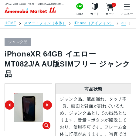
iPhoneXR 64GB イエロー MT082J/A AU版SIMフリー ジャンク品 | 中古スマホ販売のアメモバマーケット
0
アメモバマーケット
Line
ガイド
カート
メニュー
HOME
スマートフォン（本体）
iPhone（アイフォン）
au
i
ジャンク品
iPhoneXR 64GB イエロー
MT082J/A AU版SIMフリー ジャンク
品
商品状態
ジャンク品。液晶漏れ、タッチ不
良、画面と背面が割れているた
め、ジャンク品としての出品とな
ります。音量＋ボタンが陥没して
おり、使用不可です。フレーム全
体に打痕があります。。写真では