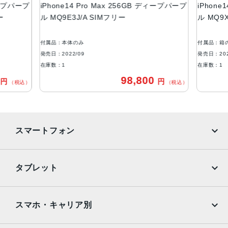
液晶
ディープパープ
iPhone14 Pro Max 256GB ディープパープ
iPhone
ー
ル MQ9E3J/A SIMフリー
ル MQ9
6.7インチ（対角）オールスクリーンOLEDディスプレイ
防沫性能、耐水性能、防塵性能
付属品：本体のみ
付属品：箱
IEC規格60529にもとづくIP68等級（最大水深6メートルで
発売日：2022/09
発売日：202
最大30分間）
在庫数：1
在庫数：1
0
98,800
円
円
カメラ
（税込）
（税込）
48MPメイン：24mm、ƒ/1.78絞り値、第2世代のセンサー
シフト光学式手ぶれ補正、7枚構成のレンズ、100% Focus
Pixels12MP超広角：13mm、ƒ/2.2絞り値と120°視野角、6
スマートフォン
枚構成のレンズ、100% Focus Pixels12MPの2倍望遠（ク
アッドピクセルセンサーを活用）：48mm、ƒ/1.78絞り値、
第2世代のセンサーシフト光学式手ぶれ補正、7枚構成のレ
iPhone
Galaxy
タブレット
ンズ、100% Focus Pixels12MPの3倍望遠：77mm、ƒ/2.8
Google Pixel
Xperia
絞り値、光学式手ぶれ補正、6枚構成のレンズ3倍の光学ズ
ームイン、2倍の光学ズームアウト、6倍の光学ズームレン
iPad
iPad mini
AQUOS
Xiaomi
スマホ・キャリア別
ジ、最大15倍のデジタルズーム
iPad Air
iPad Pro
TrueDepthカメラ
OPPO
Android