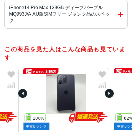
iPhone14 Pro Max 128GB ディープパープル
MQ993J/A AU版SIMフリー ジャンク品のスペッ
ク
チップ・プロセッサー
この商品を見た人はこんな商品も見ていま
A16 Bionicチップ2つの高性能コアと4つの高効率コアを搭
載した6コアCPU5コアGPU16コアNeural Engine
す
カラー
スペースブラック、シルバー、ゴールド、ディープパープ
ル
容量
128GB、256GB、512GB、1TB
サイズ・重さ
100%
82
160.7×77.6×7.85mm ・240g
中古Bランク
中古Bラ