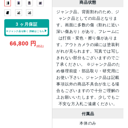
商品状態
ジャンク品。背面割れのため、ジ
ャンク品としての出品となりま
3 ヶ月保証
す。画面に多数の傷（割れに近い
深い傷あり）があり、フレームに
※ジャンク品を除く
詳細はこちら
は打痕・変色・擦り傷がありま
66,800
円
す。アウトカメラの縁には塗装剥
(税込)
がれが見られます。写真では写し
きれない部分もございますのでご
了承ください。 ※ジャンク品のた
め修理前提・部品取り・研究用に
お使い下さい。ジャンク品は記載
事項以外の商品不具合が生じる場
合もございますので十分ご理解の
上お願いいたします。少しでもご
不安な方入札ご遠慮ください。
付属品
本体のみ