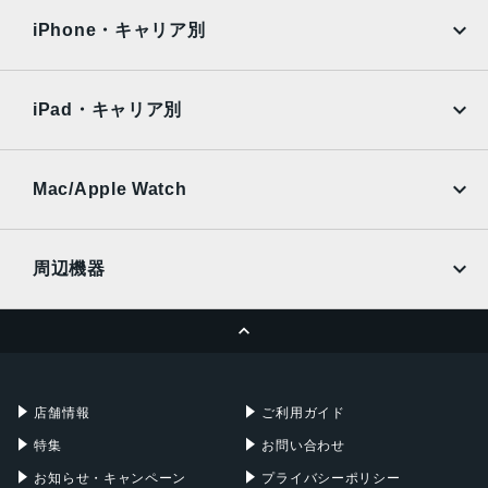
docomo
au
12MPカメラƒ/1.9絞り値
Surface
Galaxy Tab
iPhone・キャリア別
SoftBank
楽天モバイル
生体認証
Xiaomi Tablet
docomo
au
TrueDepthカメラによる顔認識の有効化
Ymobile
SIMフリー
iPad・キャリア別
発売日
SoftBank
楽天モバイル
UQmobile
au
SoftBank
2022年9月16日
Ymobile
SIMフリー
Mac/Apple Watch
docomo
Wi-Fi
UQmobile
MacBook
MacBook Air
周辺機器
MacBook Pro
iMac
ページトップへ
Apple Pencil
Keyboard
Mac mini
Mac Studio
充電器
iPadケース
Mac Pro
Apple Watch
店舗情報
ご利用ガイド
特集
お問い合わせ
お知らせ・キャンペーン
プライバシーポリシー