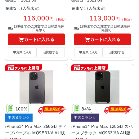
発売日：2022/09
発売日：2022/09
在庫なし(入荷未定)
在庫なし(入荷未定)
116,000
113,000
円
円
（税込）
（税込）
17時までのご注文で当日発送※休
17時までのご注文で当日発送※休
日を除く
日を除く
カートに入れる
カートに入れる
お気に入り
比較する
お気に入り
比較する
100%
84%
中古Bランク
中古Cランク
iPhone14 Pro Max 256GB ディ
iPhone14 Pro Max 128GB スペ
ープパープル MQ9E3J/A AU版
ースブラック MQ963J/A AU版