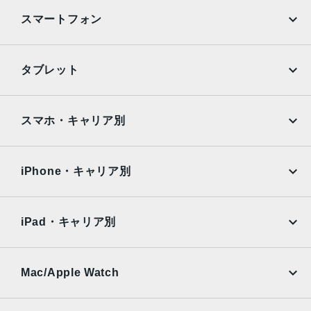
スマートフォン
iPhone
Galaxy
タブレット
Google Pixel
Xperia
iPad
iPad mini
AQUOS
Xiaomi
スマホ・キャリア別
iPad Air
iPad Pro
OPPO
Android
docomo
au
Surface
Galaxy Tab
iPhone・キャリア別
SoftBank
楽天モバイル
Xiaomi Tablet
docomo
au
Ymobile
SIMフリー
iPad・キャリア別
SoftBank
楽天モバイル
UQmobile
au
SoftBank
Ymobile
SIMフリー
Mac/Apple Watch
docomo
Wi-Fi
UQmobile