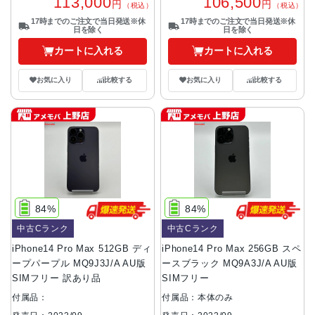
113,000
106,500
円
円
（税込）
（税込）
17時までのご注文で当日発送※休
17時までのご注文で当日発送※休
日を除く
日を除く
カートに入れる
カートに入れる
お気に入り
比較する
お気に入り
比較する
84%
84%
中古Cランク
中古Cランク
iPhone14 Pro Max 512GB ディ
iPhone14 Pro Max 256GB スペ
ープパープル MQ9J3J/A AU版
ースブラック MQ9A3J/A AU版
SIMフリー 訳あり品
SIMフリー
付属品：
付属品：本体のみ