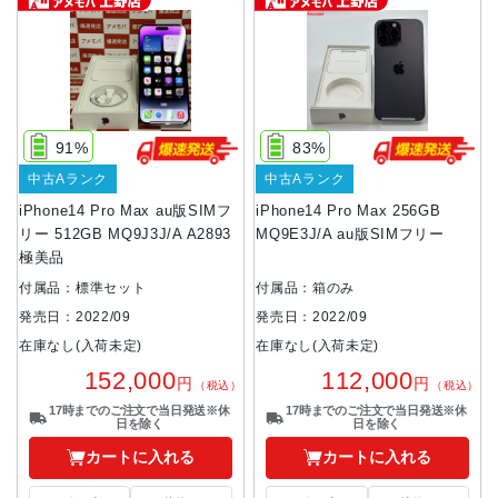
91%
83%
中古Aランク
中古Aランク
iPhone14 Pro Max au版SIMフ
iPhone14 Pro Max 256GB
リー 512GB MQ9J3J/A A2893
MQ9E3J/A au版SIMフリー
極美品
付属品：標準セット
付属品：箱のみ
発売日：2022/09
発売日：2022/09
在庫なし(入荷未定)
在庫なし(入荷未定)
152,000
112,000
円
円
（税込）
（税込）
17時までのご注文で当日発送※休
17時までのご注文で当日発送※休
日を除く
日を除く
カートに入れる
カートに入れる