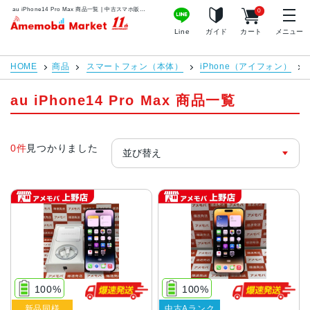
au iPhone14 Pro Max 商品一覧 | 中古スマホ販売のアメモバマーケット
0
アメモバマーケット
Line
ガイド
カート
メニュー
HOME
商品
スマートフォン（本体）
iPhone（アイフォン）
au iPhone14 Pro Max 商品一覧
0件
見つかりました
100%
100%
新品同様
中古Aランク