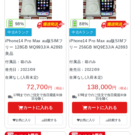
98%
88%
中古Aランク
中古Aランク
iPhone14 Pro Max au版SIMフ
iPhone14 Pro Max au版SIMフ
リー 128GB MQ993J/A A2893
リー 256GB MQ9E3J/A A2893
美品
付属品：箱のみ
付属品：箱のみ
発売日：2022/09
発売日：2022/09
在庫なし(入荷未定)
在庫なし(入荷未定)
72,700
138,000
円
円
（税込）
（税込）
17時までのご注文で当日発送※休
17時までのご注文で当日発送※休
日を除く
日を除く
カートに入れる
カートに入れる
お気に入り
比較する
お気に入り
比較する