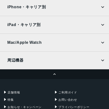
docomo
au
Surface
Galaxy Tab
iPhone・キャリア別
レンズ数
SoftBank
楽天モバイル
デュアルレンズ
Xiaomi Tablet
docomo
au
Ymobile
SIMフリー
iPad・キャリア別
RAM
SoftBank
楽天モバイル
4 GB
UQmobile
au
SoftBank
保護
Ymobile
SIMフリー
Mac/Apple Watch
docomo
Wi-Fi
耐指紋撥油コーティング, 防塵, 防水, 防滴
UQmobile
MacBook
MacBook Air
認証機能
周辺機器
顔認証
MacBook Pro
iMac
ページトップへ
Apple Pencil
Keyboard
搭載センサー
Mac mini
Mac Studio
ジャイロセンサー, デジタルコンパス, 加速度計, 周囲光セン
充電器
iPadケース
Mac Pro
Apple Watch
サー, 気圧センサー, 近接センサー
店舗情報
ご利用ガイド
SIMスロット数
特集
お問い合わせ
シングルSIM+eSIM
お知らせ・キャンペーン
プライバシーポリシー