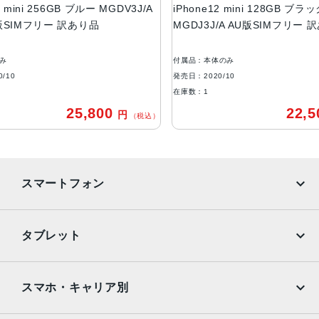
B ブルー MGDV3J/A
iPhone12 mini 128GB ブラック
ストレージ容量
訳あり品
MGDJ3J/A AU版SIMフリー 訳あり品 au
64GB, 128GB, 256GB
付属品：本体のみ
本体素材
発売日：2020/10
アルミニウム, ガラス
在庫数：1
25,800
22,500
円
円
ブロードバンド世代
（税込）
（税込）
5G
通信規格
スマートフォン
CDMA方式, GSM方式
カラー
iPhone
Galaxy
タブレット
Black, Blue, Green, PRODUCT(RED) Special Edition, Re
d, White
Google Pixel
Xperia
iPad
iPad mini
特長
AQUOS
Xiaomi
スマホ・キャリア別
クワッドバンド, スマートフォン, ワイヤレス充電, 急速充電
iPad Air
iPad Pro
OPPO
Android
可能, 有機ELディスプレイ, 防滴