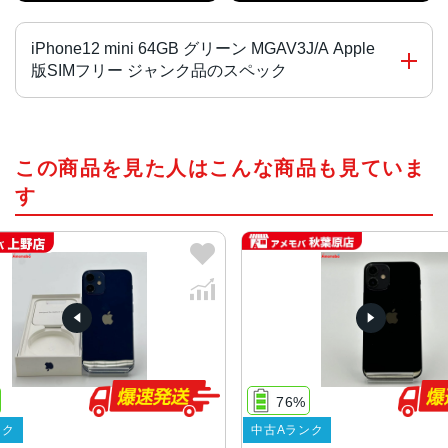
iPhone12 mini 64GB グリーン MGAV3J/A Apple
版SIMフリー ジャンク品のスペック
画面サイズ
この商品を見た人はこんな商品も見ていま
5.4インチ
す
発売日
2020年10月
質量
133g
画面解像度
2340 X 1080
76%
OS
中古Aランク
iOS