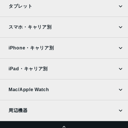
シングルSIMスロット+eSIM
iPhone
Galaxy
タブレット
前面カメラ解像度
Google Pixel
Xperia
1,200万画素
iPad
iPad mini
AQUOS
Xiaomi
スマホ・キャリア別
ストレージ容量
iPad Air
iPad Pro
OPPO
Android
128GB, 256GB, 512GB
docomo
au
Surface
Galaxy Tab
iPhone・キャリア別
画面サイズ
SoftBank
楽天モバイル
6.7インチ
Xiaomi Tablet
docomo
au
Ymobile
SIMフリー
iPad・キャリア別
発売日
SoftBank
楽天モバイル
2020年10月
UQmobile
au
SoftBank
質量
Ymobile
SIMフリー
Mac/Apple Watch
docomo
Wi-Fi
226g
UQmobile
MacBook
MacBook Air
OS
周辺機器
iOS
MacBook Pro
iMac
ページトップへ
Apple Pencil
Keyboard
本体素材