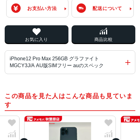
お支払い方法
配送について
お気に入り
商品比較
iPhone12 Pro Max 256GB グラファイト
MGCY3J/A AU版SIMフリー auのスペック
ブロードバンド世代
この商品を見た人はこんな商品も見ていま
5G
す
通信規格
CDMA方式, GSM方式, UMTS方式
カラー
Gold, Graphite, Pacific Blue, Silver