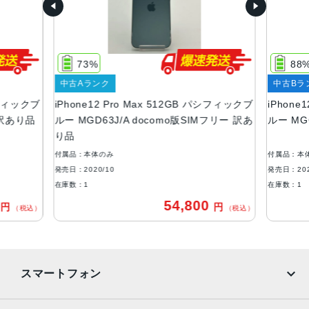
特長
スマートフォン, ワイヤレス充電, 急速充電可能, 有機ELデ
ィスプレイ, 防滴
73%
88
RAM
中古Aランク
中古Bラ
パシフィックブ
iPhone12 Pro Max 512GB パシフィックブ
iPhone
6 GB
 訳あり品
ルー MGD63J/A docomo版SIMフリー 訳あ
ルー MGC
保護
り品
耐指紋撥油コーティング, 防塵, 防水, 防滴
付属品：本体のみ
付属品：本
発売日：2020/10
発売日：202
認証機能
在庫数：1
在庫数：1
顔認証
0
54,800
円
円
（税込）
（税込）
搭載センサー
ジャイロセンサー, デジタルコンパス, 加速度計, 周囲光セン
サー, 気圧センサー, 近接センサー
スマートフォン
SIMスロット数